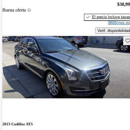
$38,9
Buena oferta
El precio incluye tasa
$808/mes es
Verif. disponibilidad
Gu
2015 Cadillac ATS