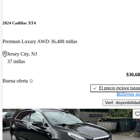
2024 Cadillac XT4
Premium Luxury AWD
36,488 millas
Jersey City, NJ
37 millas
$30,6
Buena oferta
El precio incluye tasa
$625/mes es
Verif. disponibilidad
Gu