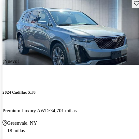
Gu
¡Nuevo!
2024 Cadillac XT6
Premium Luxury AWD
34,701 millas
Greenvale, NY
18 millas