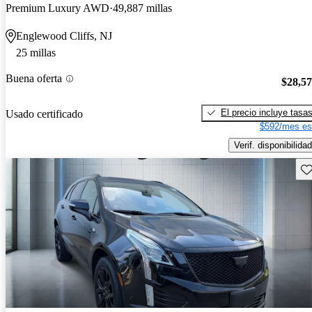
Premium Luxury AWD
49,887 millas
Englewood Cliffs, NJ
25 millas
Buena oferta
$28,5
El precio incluye tasa
Usado certificado
$592/mes es
Verif. disponibilidad
Gu