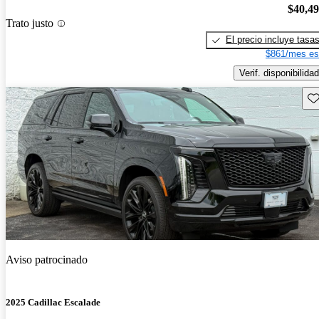
$40,4
Trato justo
El precio incluye tasa
$861/mes es
Verif. disponibilidad
Gu
Aviso patrocinado
2025 Cadillac Escalade