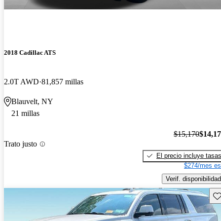
2018 Cadillac ATS
2.0T AWD
81,857 millas
Blauvelt, NY
21 millas
$15,170
$14,1
Trato justo
El precio incluye tasa
$274/mes es
Verif. disponibilidad
Gu