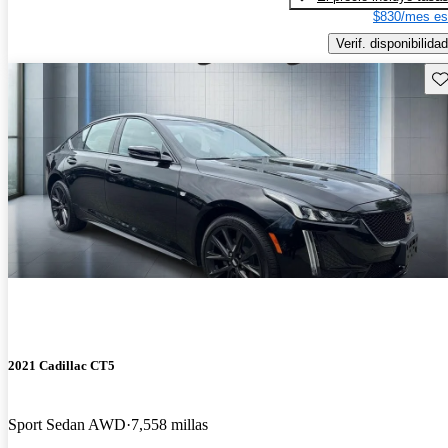
$830/mes es
Verif. disponibilidad
Gu
2021 Cadillac CT5
Sport Sedan AWD
7,558 millas