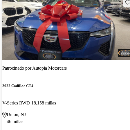
Gu
Patrocinado por
Autopia Motorcars
2022 Cadillac CT4
V-Series RWD
18,158 millas
Union, NJ
46 millas