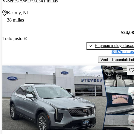
V-Series AWD
90,341 millas
Kearny, NJ
38 millas
$24,0
Trato justo
El precio incluye tasa
$492/mes es
Verif. disponibilidad
Gu