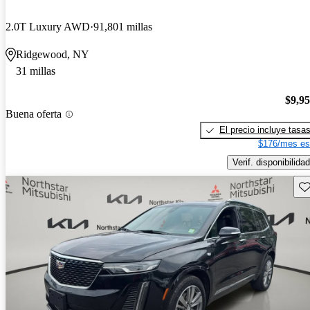
2.0T Luxury AWD
91,801 millas
Ridgewood, NY
31 millas
$9,9
Buena oferta
El precio incluye tasa
$176/mes es
Verif. disponibilidad
Gu