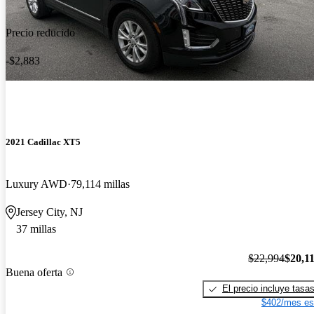
Precio reducido
-$2,883
2021 Cadillac XT5
Luxury AWD
79,114 millas
Jersey City, NJ
37 millas
$22,994
$20,1
Buena oferta
El precio incluye tasa
$402/mes es