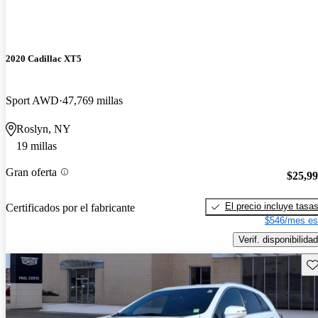
2020 Cadillac XT5
Sport AWD
47,769 millas
Roslyn, NY
19 millas
Gran oferta
$25,9
El precio incluye tasa
Certificados por el fabricante
$546/mes es
Verif. disponibilidad
Gu