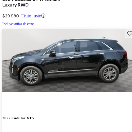
Luxury RWD
$29,980
Trato justo
Incluye tarifas de conc.
Gu
2022 Cadillac XT5