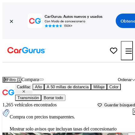
CarGurus: Autos nuevos y usados
Obtene
Con Modo de concesionario
150K+
Autos Cadillac usados en venta cerca de
Stamford, CT
Compara
Filtro (1)
Ordenar
Cadillac
Año
A 50 millas de distancia
Millaje
Color
Transmisión
Borrar todo
1,265 vehículos encontrados
Guardar búsque
Compra con precios transparentes.
Mostrar solo avisos que incluyan tasas del concesionario