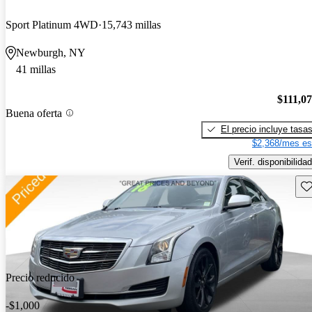
Sport Platinum 4WD
15,743 millas
Newburgh, NY
41 millas
$111,0
Buena oferta
El precio incluye tasa
$2,368/mes es
Verif. disponibilidad
Gu
Precio reducido
-$1,000