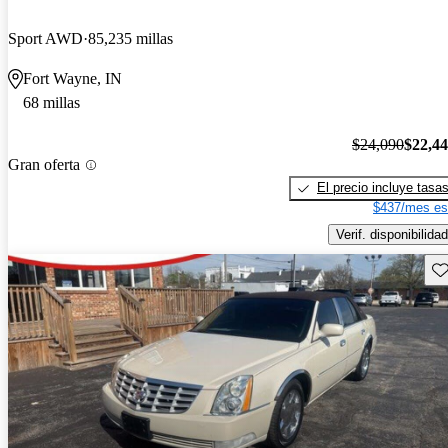
Sport AWD
85,235 millas
Fort Wayne, IN
68 millas
$24,090
$22,4
Gran oferta
El precio incluye tasa
$437/mes es
Verif. disponibilidad
Gu