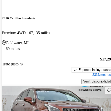
2016 Cadillac Escalade
Premium 4WD
167,135 millas
Coldwater, MI
69 millas
$17,2
Trato justo
El precio incluye tasa
$337/mes es
Verif. disponibilidad
Gu