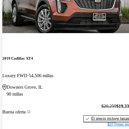
Precio reducido
-$927
2019 Cadillac XT4
Luxury FWD
54,506 millas
Downers Grove, IL
90 millas
$20,259
$19,3
Buena oferta
El precio incluye tasa
$377/mes es