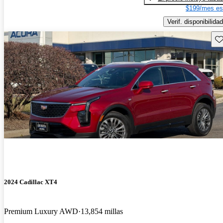
$199/mes es
Verif. disponibilidad
Gu
2024 Cadillac XT4
Premium Luxury AWD
13,854 millas