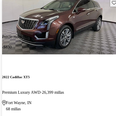
Gu
Precio reducido
-$830
2022 Cadillac XT5
Premium Luxury AWD
26,399 millas
Fort Wayne, IN
68 millas