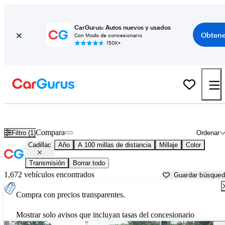
CarGurus: Autos nuevos y usados
Obtene
Con Modo de concesionario
150K+
Autos Cadillac usados en venta cerca de South Bend, IN
Compara
Filtro (1)
Ordenar
Cadillac
Año
A 100 millas de distancia
Millaje
Color
Transmisión
Borrar todo
1,672 vehículos encontrados
Guardar búsque
Compra con precios transparentes.
Mostrar solo avisos que incluyan tasas del concesionario