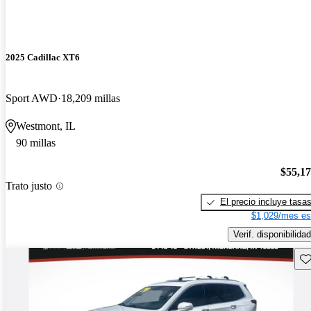
2025 Cadillac XT6
Sport AWD
18,209 millas
Westmont, IL
90 millas
$55,1
Trato justo
El precio incluye tasa
$1,029/mes es
Verif. disponibilidad
Gu