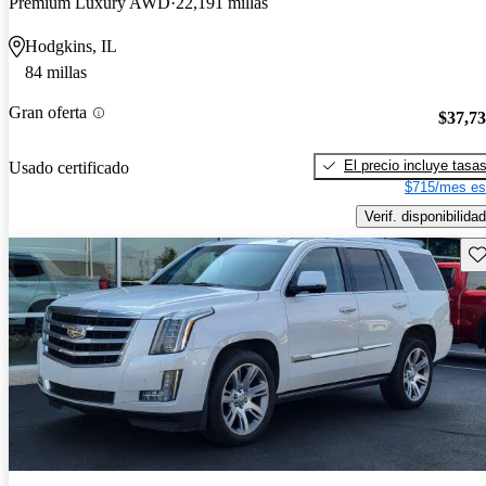
Premium Luxury AWD
22,191 millas
Hodgkins, IL
84 millas
Gran oferta
$37,7
El precio incluye tasa
Usado certificado
$715/mes es
Verif. disponibilidad
Gu