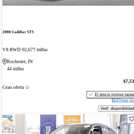
2008 Cadillac STS
V8 RWD
92,677 millas
Rochester, IN
44 millas
$7,5
Gran oferta
El precio incluye tasa
$147/mes es
Verif. disponibilidad
Gu