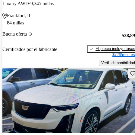
Luxury AWD
9,345 millas
Frankfort, IL
84 millas
Buena oferta
$38,8
El precio incluye tasa
Certificados por el fabricante
$726/mes es
Verif. disponibilidad
Gu
¡Nuevo!