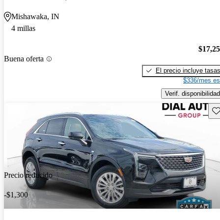
Mishawaka, IN
4 millas
$17,2
Buena oferta
El precio incluye tasa
$336/mes es
Verif. disponibilidad
Gu
Precio reducido
-$1,300