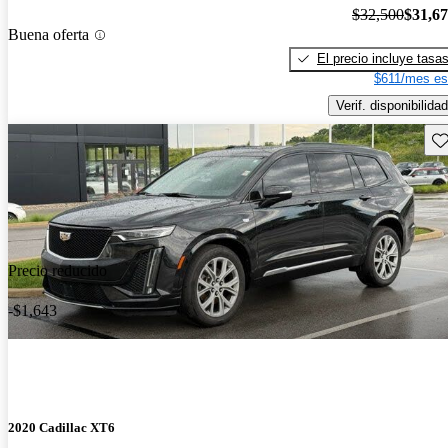
$32,500
$31,6
Buena oferta
El precio incluye tasa
$611/mes es
Verif. disponibilidad
Gu
Precio reducido
-$1,643
2020 Cadillac XT6