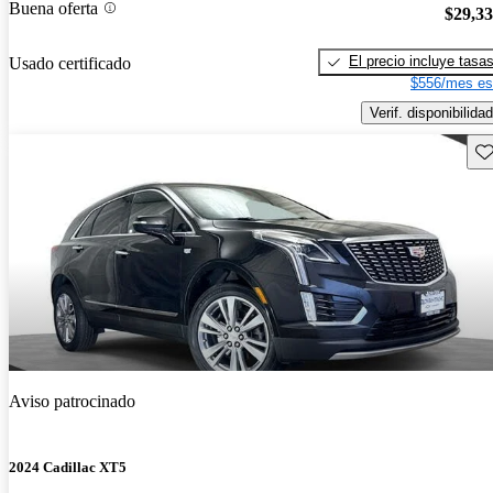
Buena oferta
$29,3
El precio incluye tasa
Usado certificado
$556/mes es
Verif. disponibilidad
Gu
Aviso patrocinado
2024 Cadillac XT5