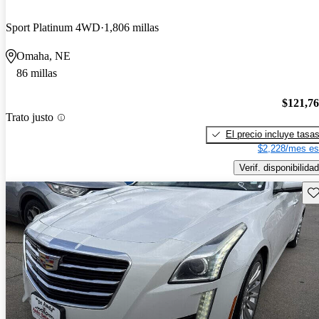
Sport Platinum 4WD
1,806 millas
Omaha, NE
86 millas
$121,7
Trato justo
El precio incluye tasa
$2,228/mes es
Verif. disponibilidad
Gu