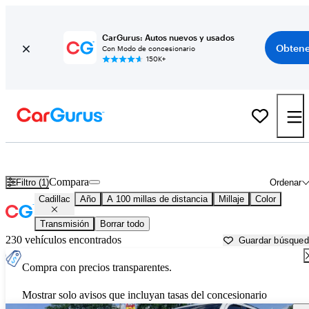
CarGurus: Autos nuevos y usados
Obtene
Con Modo de concesionario
150K+
Autos Cadillac usados en venta cerca de
Sioux City, IA
Compara
Filtro (1)
Ordenar
Cadillac
Año
A 100 millas de distancia
Millaje
Color
Transmisión
Borrar todo
230 vehículos encontrados
Guardar búsque
Compra con precios transparentes.
Mostrar solo avisos que incluyan tasas del concesionario