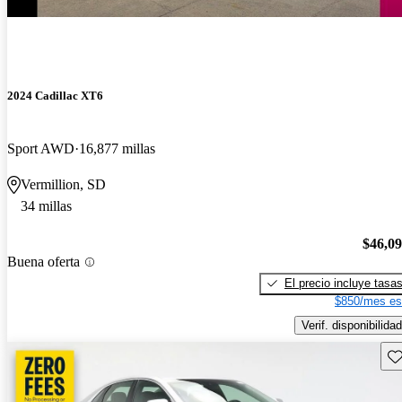
2024 Cadillac XT6
Sport AWD
16,877 millas
Vermillion, SD
34 millas
$46,0
Buena oferta
El precio incluye tasa
$850/mes es
Verif. disponibilidad
Gu