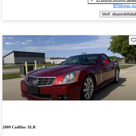
$704/mes es
Verif. disponibilidad
Gu
2009 Cadillac XLR