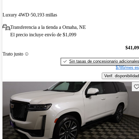
Luxury 4WD
50,193 millas
Transferencia a la tienda a Omaha, NE
El precio incluye envío de $1,099
$41,0
Trato justo
Sin tasas de concesionario adicionale
$785/mes es
Verif. disponibilidad
Gu