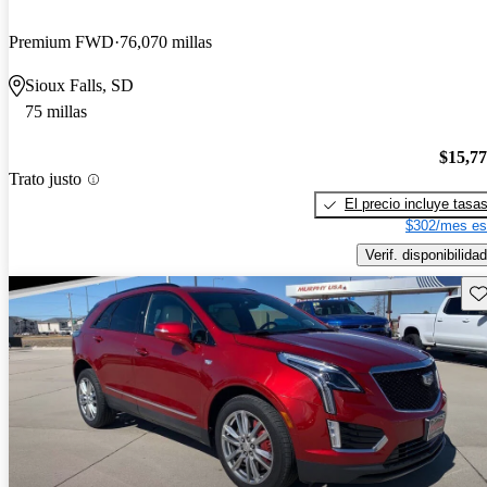
Premium FWD
76,070 millas
Sioux Falls, SD
75 millas
$15,7
Trato justo
El precio incluye tasa
$302/mes es
Verif. disponibilidad
Gu