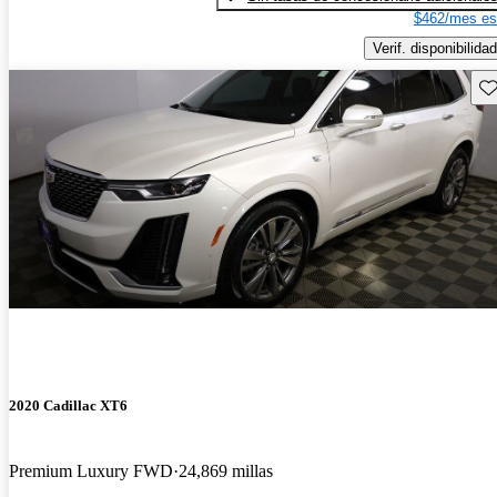
$462/mes es
Verif. disponibilidad
Gu
2020 Cadillac XT6
Premium Luxury FWD
24,869 millas