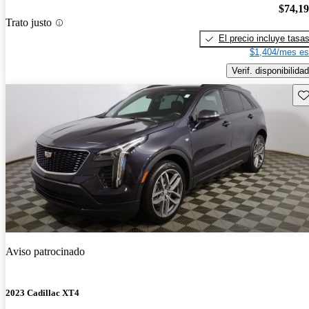
$74,1
Trato justo
El precio incluye tasa
$1,404/mes es
Verif. disponibilidad
Gu
Aviso patrocinado
2023 Cadillac XT4