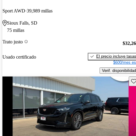
Sport AWD
39,989 millas
Sioux Falls, SD
75 millas
Trato justo
$32,2
El precio incluye tasa
Usado certificado
$600/mes es
Verif. disponibilidad
Gu