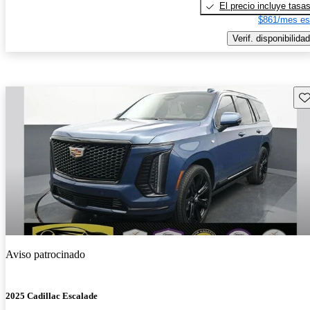
El precio incluye tasa
$861/mes es
Verif. disponibilidad
Gu
Aviso patrocinado
2025 Cadillac Escalade