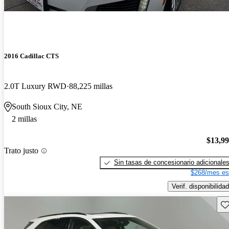
2016 Cadillac CTS
2.0T Luxury RWD
88,225 millas
South Sioux City, NE
2 millas
$13,9
Trato justo
Sin tasas de concesionario adicionale
$268/mes es
Verif. disponibilidad
Gu