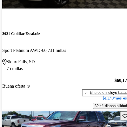
2021 Cadillac Escalade
Sport Platinum AWD
66,731 millas
Sioux Falls, SD
75 millas
$60,1
Buena oferta
El precio incluye tasa
$1,140/mes es
Verif. disponibilidad
Gu