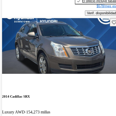
El precio incluye tasa
$578/mes es
Verif. disponibilidad
Gu
2014 Cadillac SRX
Luxury AWD
154,273 millas