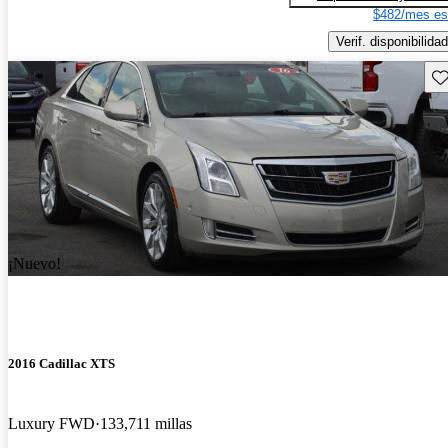
$482/mes es
Verif. disponibilidad
Gu
¡Nuevo!
2016 Cadillac XTS
Luxury FWD
133,711 millas