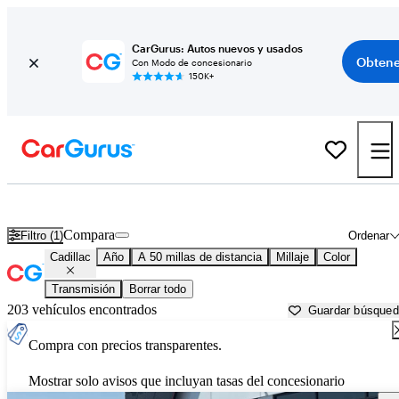
CarGurus: Autos nuevos y usados
Obtene
Con Modo de concesionario
150K+
Autos Cadillac usados en venta cerca de
Salt Lake City, UT
Compara
Filtro (1)
Ordenar
Cadillac
Año
A 50 millas de distancia
Millaje
Color
Transmisión
Borrar todo
203 vehículos encontrados
Guardar búsque
Compra con precios transparentes.
Mostrar solo avisos que incluyan tasas del concesionario