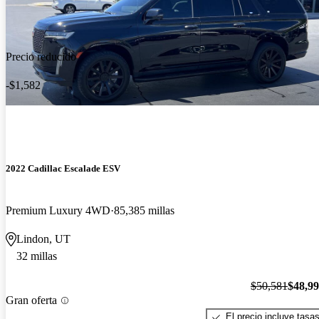
Precio reducido
-$1,582
2022 Cadillac Escalade ESV
Premium Luxury 4WD
85,385 millas
Lindon, UT
32 millas
$50,581
$48,9
Gran oferta
El precio incluye tasa