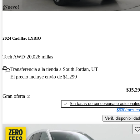
¡Nuevo!
2024 Cadillac LYRIQ
Tech AWD
20,026 millas
Transferencia a la tienda a South Jordan, UT
El precio incluye envío de $1,299
$35,2
Gran oferta
Sin tasas de concesionario adicionale
$630/mes es
Verif. disponibilidad
Gu