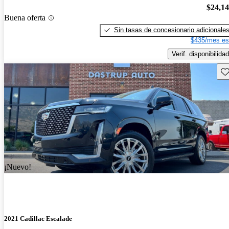
$24,1
Buena oferta
Sin tasas de concesionario adicionale
$435/mes es
Verif. disponibilidad
Gu
¡Nuevo!
2021 Cadillac Escalade