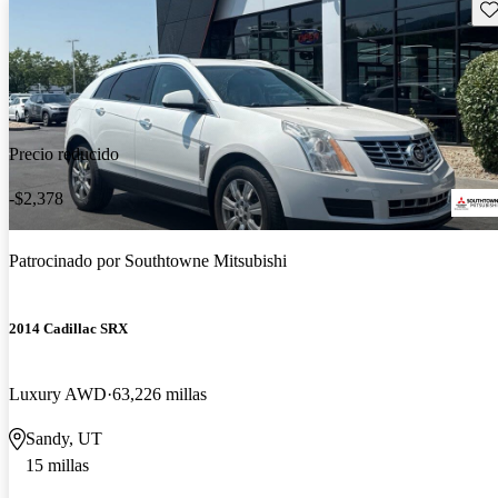
Gu
Precio reducido
-$2,378
Patrocinado por
Southtowne Mitsubishi
2014 Cadillac SRX
Luxury AWD
63,226 millas
Sandy, UT
15 millas