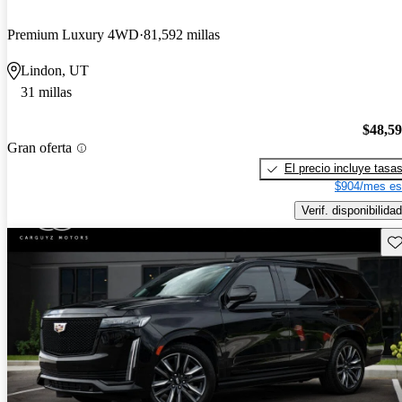
Premium Luxury 4WD
81,592 millas
Lindon, UT
31 millas
$48,5
Gran oferta
El precio incluye tasa
$904/mes es
Verif. disponibilidad
Gu