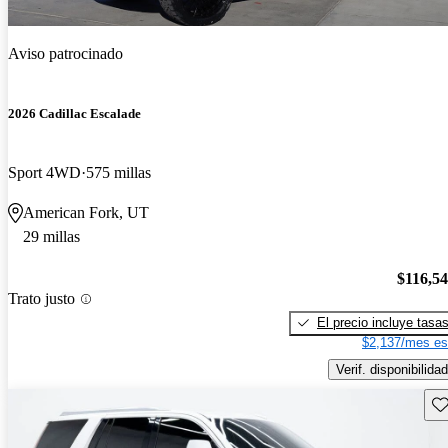
Aviso patrocinado
2026 Cadillac Escalade
Sport 4WD
575 millas
American Fork, UT
29 millas
$116,5
Trato justo
El precio incluye tasa
$2,137/mes es
Verif. disponibilidad
Gu