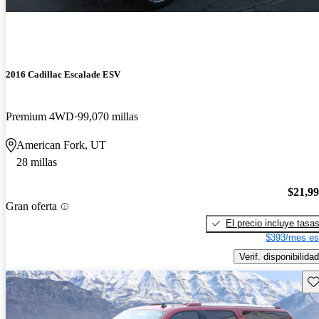
2016 Cadillac Escalade ESV
Premium 4WD
99,070 millas
American Fork, UT
28 millas
$21,9
Gran oferta
El precio incluye tasa
$393/mes es
Verif. disponibilidad
Gu