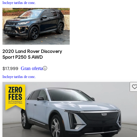
Incluye tarifas de conc.
2020 Land Rover Discovery
Sport P250 S AWD
$17,999
Gran oferta
Incluye tarifas de conc.
Gu