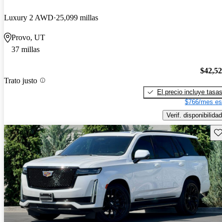
Luxury 2 AWD
25,099 millas
Provo, UT
37 millas
$42,5
Trato justo
El precio incluye tasa
$766/mes es
Verif. disponibilidad
Gu