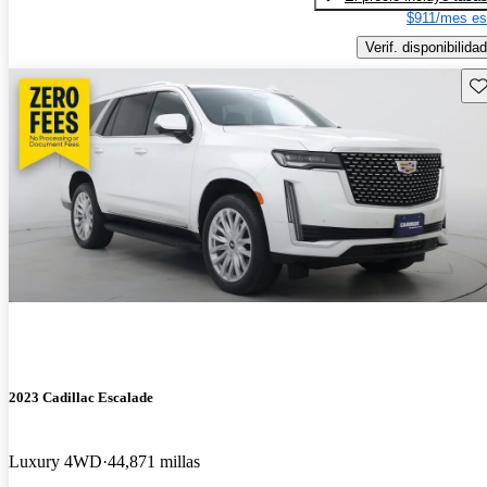
$911/mes es
Verif. disponibilidad
Gu
2023 Cadillac Escalade
Luxury 4WD
44,871 millas