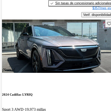
Sin tasas de concesionario adicionale
$357/mes es
Verif. disponibilidad
Gu
¡Nuevo!
2024 Cadillac LYRIQ
Sport 3 AWD
19,973 millas