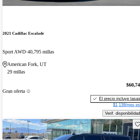
2021 Cadillac Escalade
Sport AWD
40,795 millas
American Fork, UT
29 millas
$60,7
Gran oferta
El precio incluye tasa
$1,139/mes es
Verif. disponibilidad
Gu