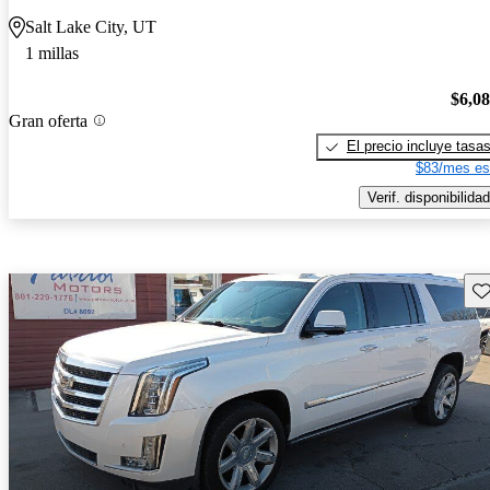
Salt Lake City, UT
1 millas
$6,0
Gran oferta
El precio incluye tasa
$83/mes es
Verif. disponibilidad
Gu