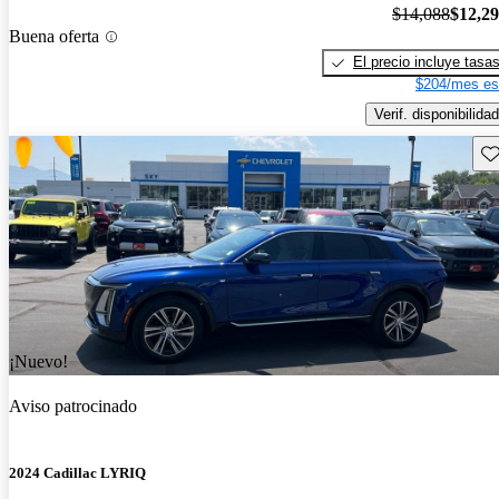
$14,088
$12,2
Buena oferta
El precio incluye tasa
$204/mes es
Verif. disponibilidad
Gu
¡Nuevo!
Aviso patrocinado
2024 Cadillac LYRIQ