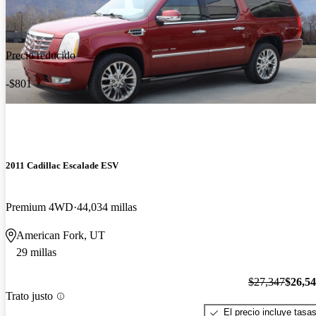
Precio reducido
-$801
2011 Cadillac Escalade ESV
Premium 4WD
44,034 millas
American Fork, UT
29 millas
$27,347
$26,5
Trato justo
El precio incluye tasa