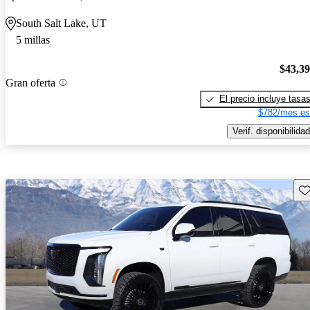
South Salt Lake, UT
5 millas
$43,3
Gran oferta
El precio incluye tasa
$782/mes es
Verif. disponibilidad
Gu