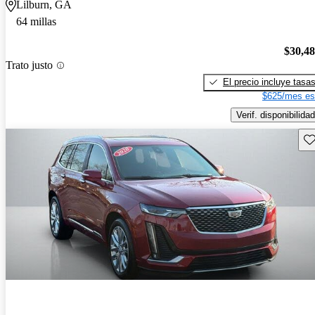
Lilburn, GA
64 millas
$30,4
Trato justo
El precio incluye tasa
$625/mes es
Verif. disponibilidad
Gu