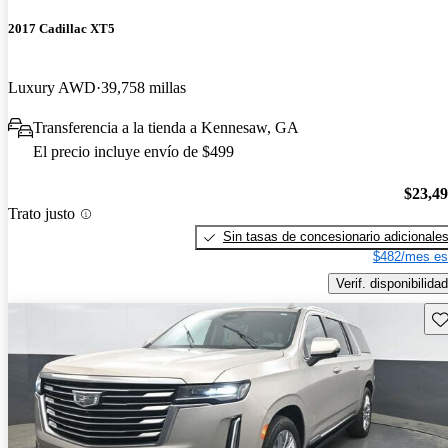
2017 Cadillac XT5
Luxury AWD
39,758 millas
Transferencia a la tienda a Kennesaw, GA
El precio incluye envío de $499
$23,4
Trato justo
Sin tasas de concesionario adicionale
$482/mes es
Verif. disponibilidad
Gu