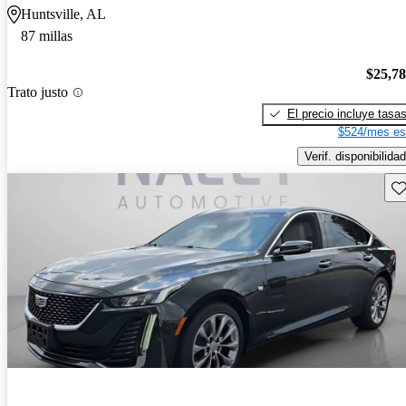
Huntsville, AL
87 millas
$25,7
Trato justo
El precio incluye tasa
$524/mes es
Verif. disponibilidad
Gu