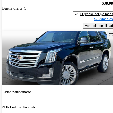
$38,0
Buena oferta
El precio incluye tasa
$753/mes es
Verif. disponibilidad
Gu
Aviso patrocinado
2016 Cadillac Escalade