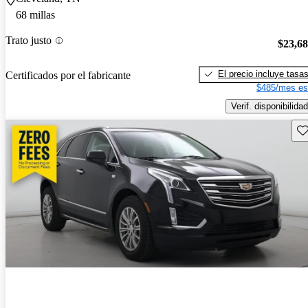
68 millas
Trato justo
$23,6
El precio incluye tasa
Certificados por el fabricante
$485/mes es
Verif. disponibilidad
Gu