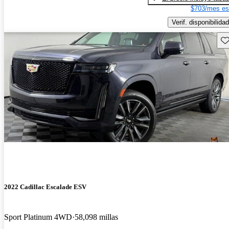
$703/mes es
Verif. disponibilidad
Gu
2022 Cadillac Escalade ESV
Sport Platinum 4WD
58,098 millas