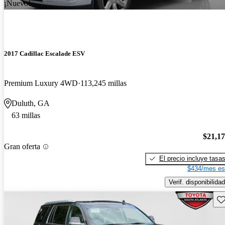
¡Nuevo!
2017 Cadillac Escalade ESV
Premium Luxury 4WD
113,245 millas
Duluth, GA
63 millas
$21,1
Gran oferta
El precio incluye tasa
$434/mes es
Verif. disponibilidad
Gu