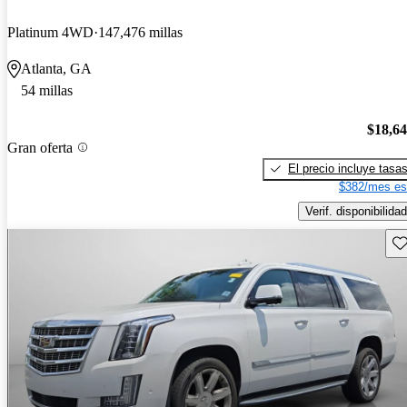
Platinum 4WD
147,476 millas
Atlanta, GA
54 millas
$18,6
Gran oferta
El precio incluye tasa
$382/mes es
Verif. disponibilidad
Gu