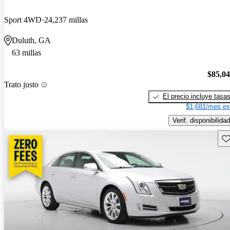
Sport 4WD
24,237 millas
Duluth, GA
63 millas
$85,0
Trato justo
El precio incluye tasa
$1,681/mes es
Verif. disponibilidad
Gu