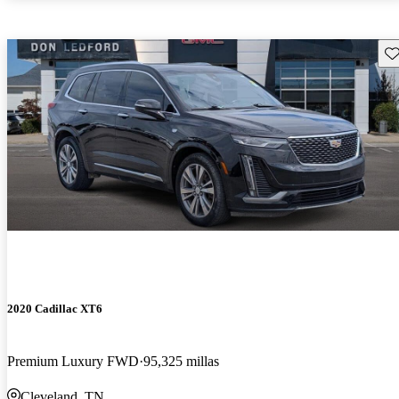
Gu
2020 Cadillac XT6
Premium Luxury FWD
95,325 millas
Cleveland, TN