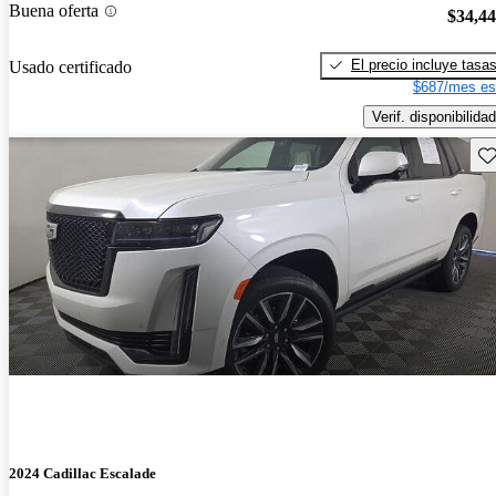
Buena oferta
$34,4
El precio incluye tasa
Usado certificado
$687/mes es
Verif. disponibilidad
Gu
2024 Cadillac Escalade