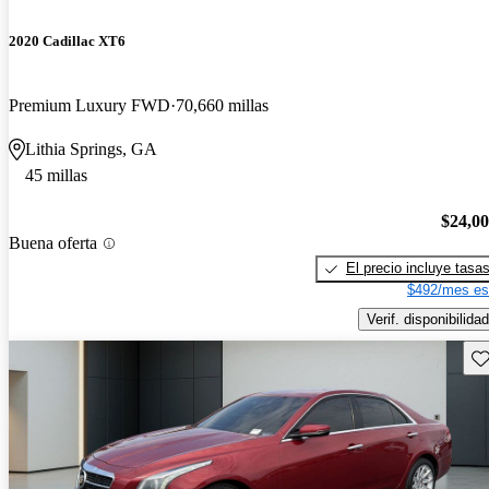
2020 Cadillac XT6
Premium Luxury FWD
70,660 millas
Lithia Springs, GA
45 millas
$24,0
Buena oferta
El precio incluye tasa
$492/mes es
Verif. disponibilidad
Gu