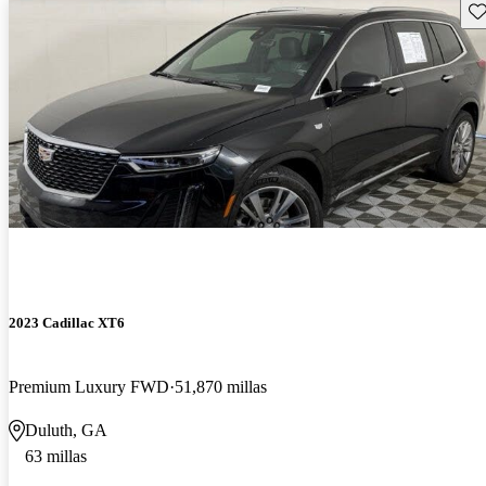
Gu
2023 Cadillac XT6
Premium Luxury FWD
51,870 millas
Duluth, GA
63 millas