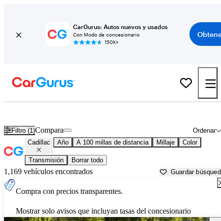
CarGurus: Autos nuevos y usados
Obtene
Con Modo de concesionario
150K+
Autos Cadillac usados en venta cerca de
Rome, GA
Compara
Filtro (1)
Ordenar
Cadillac
Año
A 100 millas de distancia
Millaje
Color
Transmisión
Borrar todo
1,169 vehículos encontrados
Guardar búsque
Compra con precios transparentes.
Mostrar solo avisos que incluyan tasas del concesionario