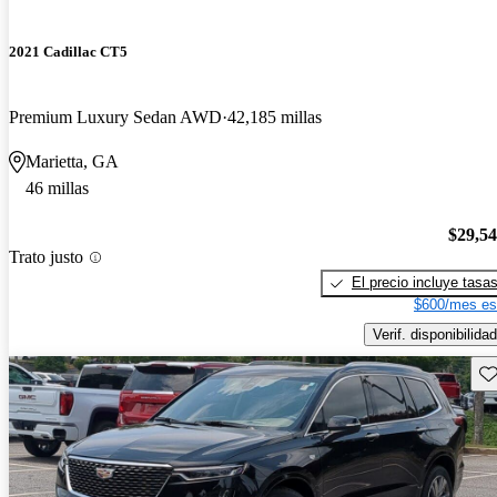
2021 Cadillac CT5
Premium Luxury Sedan AWD
42,185 millas
Marietta, GA
46 millas
$29,5
Trato justo
El precio incluye tasa
$600/mes es
Verif. disponibilidad
Gu