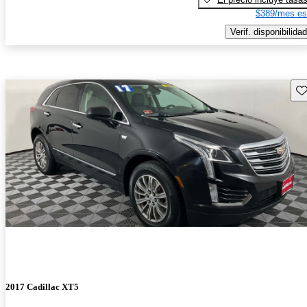
$389/mes es
Verif. disponibilidad
Gu
2017 Cadillac XT5