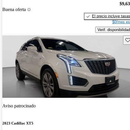
$9,6
Buena oferta
El precio incluye tasa
$0/mes es
Verif. disponibilidad
Gu
Aviso patrocinado
2023 Cadillac XT5