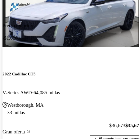
Precio reducido
-$1,000
2022 Cadillac CT5
V-Series AWD
64,085 millas
Westborough, MA
33 millas
$36,673
$35,6
Gran oferta
El precio incluye tasa