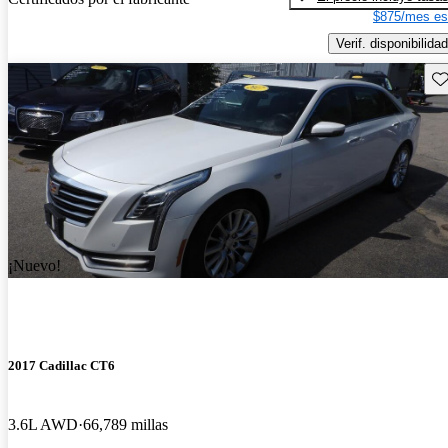
$875/mes es
Verif. disponibilidad
Gu
¡Nuevo!
2017 Cadillac CT6
3.6L AWD
66,789 millas