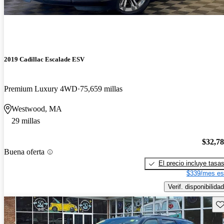
2019 Cadillac Escalade ESV
Premium Luxury 4WD
75,659 millas
Westwood, MA
29 millas
$32,7
Buena oferta
El precio incluye tasa
$339/mes es
Verif. disponibilidad
Gu