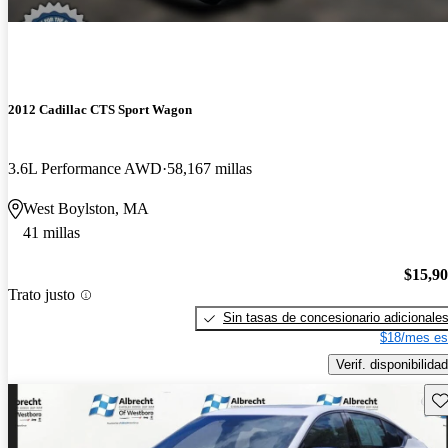
2012 Cadillac CTS Sport Wagon
3.6L Performance AWD
58,167 millas
West Boylston, MA
41 millas
$15,9
Trato justo
Sin tasas de concesionario adicionale
$18/mes es
Verif. disponibilidad
Gu