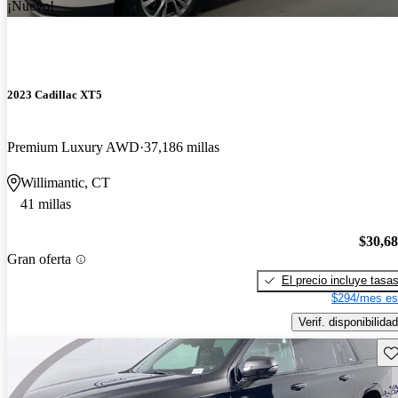
¡Nuevo!
2023 Cadillac XT5
Premium Luxury AWD
37,186 millas
Willimantic, CT
41 millas
$30,6
Gran oferta
El precio incluye tasa
$294/mes es
Verif. disponibilidad
Gu