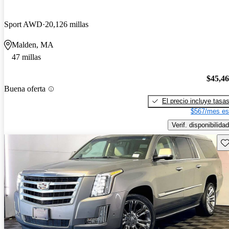
Sport AWD
20,126 millas
Malden, MA
47 millas
$45,4
Buena oferta
El precio incluye tasa
$567/mes es
Verif. disponibilidad
Gu