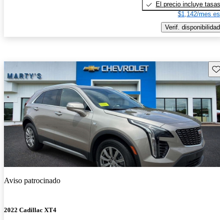
El precio incluye tasa
$1,142/mes es
Verif. disponibilidad
Gu
Aviso patrocinado
2022 Cadillac XT4