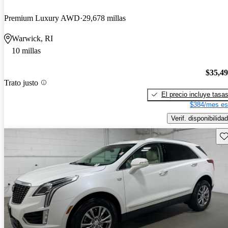
Premium Luxury AWD
29,678 millas
Warwick, RI
10 millas
$35,4
Trato justo
El precio incluye tasa
$384/mes es
Verif. disponibilidad
Gu