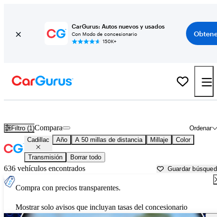
CarGurus: Autos nuevos y usados
Obtene
Con Modo de concesionario
150K+
Autos Cadillac usados en venta cerca de
Providence, RI
Compara
Filtro (1)
Ordenar
Cadillac
Año
A 50 millas de distancia
Millaje
Color
Transmisión
Borrar todo
636 vehículos encontrados
Guardar búsque
Compra con precios transparentes.
Mostrar solo avisos que incluyan tasas del concesionario