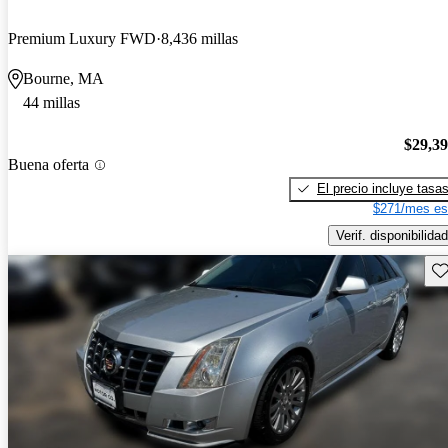
Premium Luxury FWD
8,436 millas
Bourne, MA
44 millas
$29,3
Buena oferta
El precio incluye tasa
$271/mes es
Verif. disponibilidad
Gu