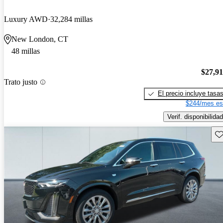
Luxury AWD
32,284 millas
New London, CT
48 millas
$27,9
Trato justo
El precio incluye tasa
$244/mes es
Verif. disponibilidad
Gu