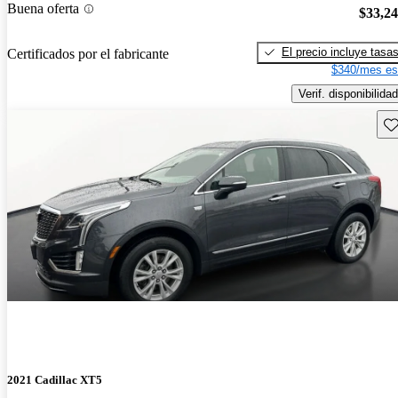
Buena oferta
$33,2
El precio incluye tasa
Certificados por el fabricante
$340/mes es
Verif. disponibilidad
Gu
2021 Cadillac XT5