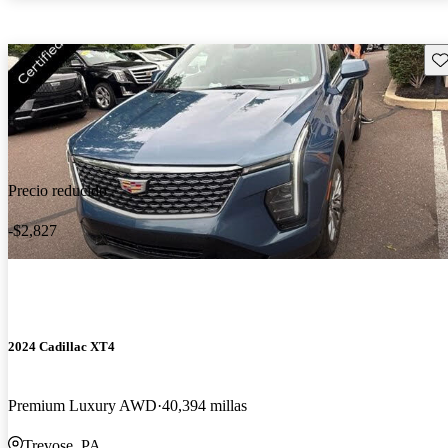
Gu
Precio reducido
-$2,827
2024 Cadillac XT4
Premium Luxury AWD
40,394 millas
Trevose, PA