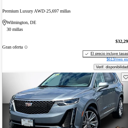
Premium Luxury AWD
25,697 millas
Wilmington, DE
30 millas
$32,2
Gran oferta
El precio incluye tasa
$613/mes es
Verif. disponibilidad
Gu