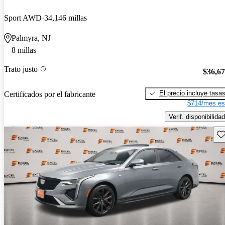
Sport AWD
34,146 millas
Palmyra, NJ
8 millas
Trato justo
$36,6
El precio incluye tasa
Certificados por el fabricante
$714/mes es
Verif. disponibilidad
Gu