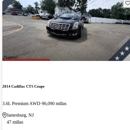
Gu
¡Nuevo!
2014 Cadillac CTS Coupe
3.6L Premium AWD
96,090 millas
Jamesburg, NJ
47 millas