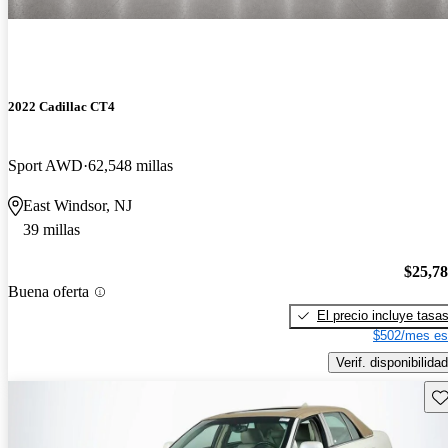
2022 Cadillac CT4
Sport AWD
62,548 millas
East Windsor, NJ
39 millas
$25,7
Buena oferta
El precio incluye tasa
$502/mes es
Verif. disponibilidad
Gu