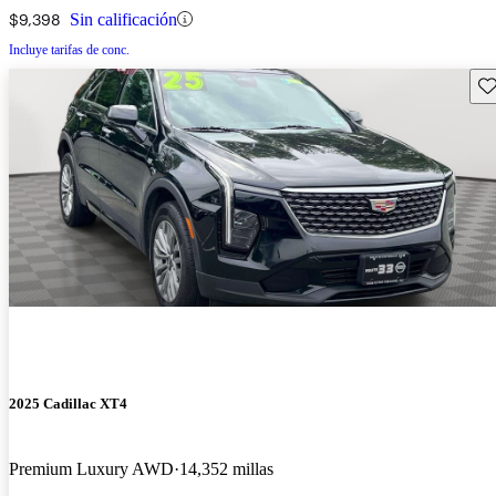
$9,398
Sin calificación
Incluye tarifas de conc.
Gu
2025 Cadillac XT4
Premium Luxury AWD
14,352 millas