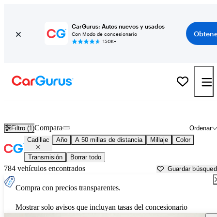
CarGurus: Autos nuevos y usados
Obtene
Con Modo de concesionario
150K+
Autos Cadillac usados en venta cerca de
Philadelphia, PA
Compara
Filtro (1)
Ordenar
Cadillac
Año
A 50 millas de distancia
Millaje
Color
Transmisión
Borrar todo
784 vehículos encontrados
Guardar búsque
Compra con precios transparentes.
Mostrar solo avisos que incluyan tasas del concesionario