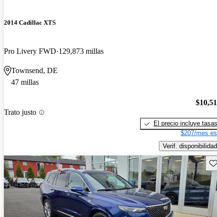
2014 Cadillac XTS
Pro Livery FWD
129,873 millas
Townsend, DE
47 millas
$10,5
Trato justo
El precio incluye tasa
$207/mes es
Verif. disponibilidad
Gu