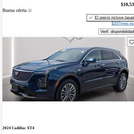
$10,5
Buena oferta
El precio incluye tasa
$207/mes es
Verif. disponibilidad
Gu
2024 Cadillac XT4