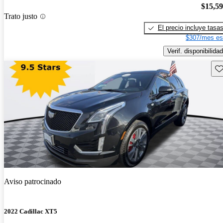
$15,5
Trato justo
El precio incluye tasa
$307/mes es
Verif. disponibilidad
Gu
Aviso patrocinado
2022 Cadillac XT5