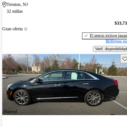
Trenton, NJ
32 millas
$33,7
Gran oferta
El precio incluye tasa
$635/mes es
Verif. disponibilidad
Gu
¡Nuevo!