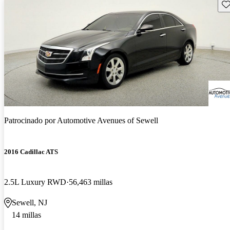
Gu
Patrocinado por
Automotive Avenues of Sewell
2016 Cadillac ATS
2.5L Luxury RWD
56,463 millas
Sewell, NJ
14 millas