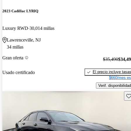
2023 Cadillac LYRIQ
Luxury RWD
30,014 millas
Lawrenceville, NJ
34 millas
Gran oferta
$35,490
$34,4
El precio incluye tasa
Usado certificado
$660/mes es
Verif. disponibilidad
Gu