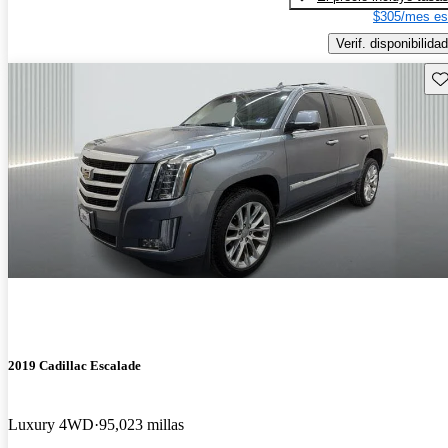
$305/mes es
Verif. disponibilidad
Gu
2019 Cadillac Escalade
Luxury 4WD
95,023 millas