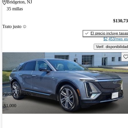
Bridgeton, NJ
35 millas
$130,7
Trato justo
El precio incluye tasa
$2,453/mes es
Verif. disponibilidad
Gu
Precio reducido
-$1,000