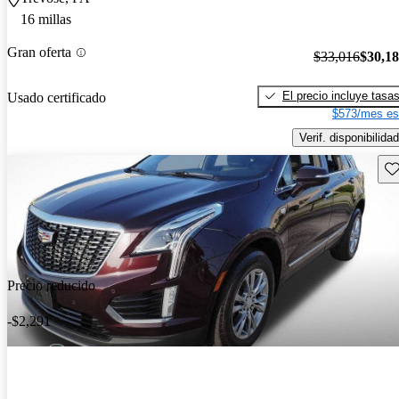
16 millas
Gran oferta
$33,016
$30,1
El precio incluye tasa
Usado certificado
$573/mes es
Verif. disponibilidad
Gu
Precio reducido
-$2,291