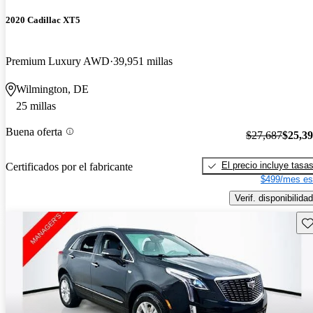
2020 Cadillac XT5
Premium Luxury AWD
39,951 millas
Wilmington, DE
25 millas
Buena oferta
$27,687
$25,3
El precio incluye tasa
Certificados por el fabricante
$499/mes es
Verif. disponibilidad
Gu