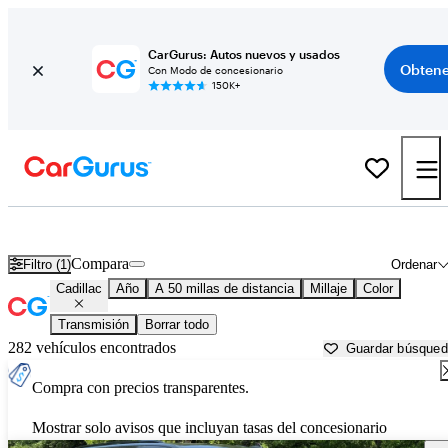
CarGurus: Autos nuevos y usados
Obtene
Con Modo de concesionario
150K+
Autos Cadillac usados en venta cerca de
Nashville, TN
Compara
Filtro (1)
Ordenar
Cadillac
Año
A 50 millas de distancia
Millaje
Color
Transmisión
Borrar todo
282 vehículos encontrados
Guardar búsque
Compra con precios transparentes.
Mostrar solo avisos que incluyan tasas del concesionario