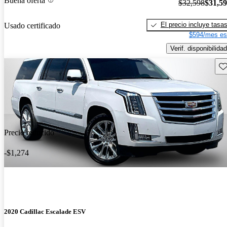
Buena oferta
$32,598
$31,5
El precio incluye tasa
Usado certificado
$594/mes es
Verif. disponibilidad
Gu
Precio reducido
-$1,274
2020 Cadillac Escalade ESV