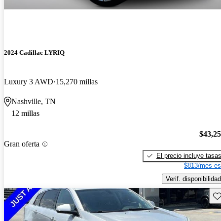
2024 Cadillac LYRIQ
Luxury 3 AWD
15,270 millas
Nashville, TN
12 millas
$43,2
Gran oferta
El precio incluye tasa
$813/mes es
Verif. disponibilidad
Gu