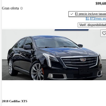
$99,6
Gran oferta
El precio incluye tasa
$1,873/mes es
Verif. disponibilidad
Gu
2018 Cadillac XTS