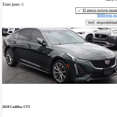
Trato justo
El precio incluye tasa
$580/mes es
Verif. disponibilidad
Gu
2020 Cadillac CT5