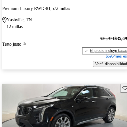
Premium Luxury RWD
81,572 millas
Nashville, TN
12 millas
$36,971
$35,6
Trato justo
El precio incluye tasa
$695/mes es
Verif. disponibilidad
Gu