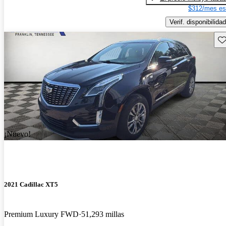
$312/mes es
Verif. disponibilidad
Gu
¡Nuevo!
2021 Cadillac XT5
Premium Luxury FWD
51,293 millas