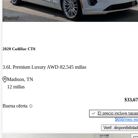
¡Nuevo!
2020 Cadillac CT6
3.6L Premium Luxury AWD
82,545 millas
Madison, TN
12 millas
$33,6
Buena oferta
El precio incluye tasa
$656/mes es
Verif. disponibilidad
Gu