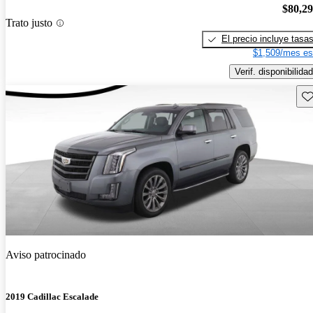
$80,2
Trato justo
El precio incluye tasa
$1,509/mes es
Verif. disponibilidad
Gu
Aviso patrocinado
2019 Cadillac Escalade