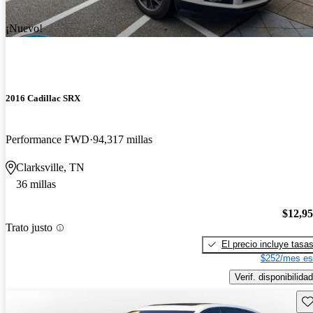
¡Nuevo!
2016 Cadillac SRX
Performance FWD
94,317 millas
Clarksville, TN
36 millas
$12,9
Trato justo
El precio incluye tasa
$252/mes es
Verif. disponibilidad
Gu