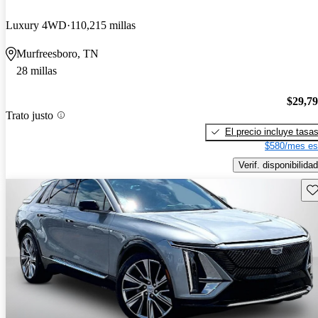
Luxury 4WD
110,215 millas
Murfreesboro, TN
28 millas
$29,7
Trato justo
El precio incluye tasa
$580/mes es
Verif. disponibilidad
Gu