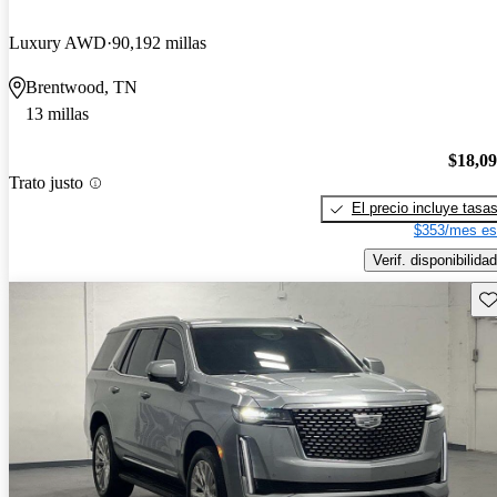
Luxury AWD
90,192 millas
Brentwood, TN
13 millas
$18,0
Trato justo
El precio incluye tasa
$353/mes es
Verif. disponibilidad
Gu