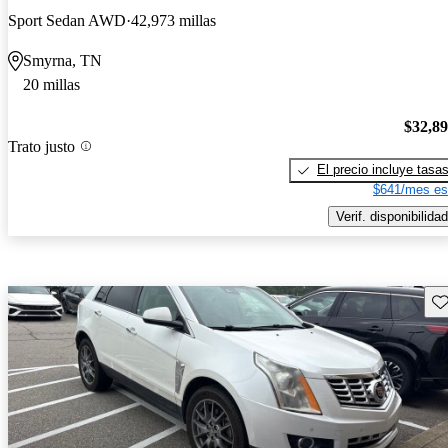
Sport Sedan AWD
42,973 millas
Smyrna, TN
20 millas
$32,8
Trato justo
El precio incluye tasa
$641/mes es
Verif. disponibilidad
Gu