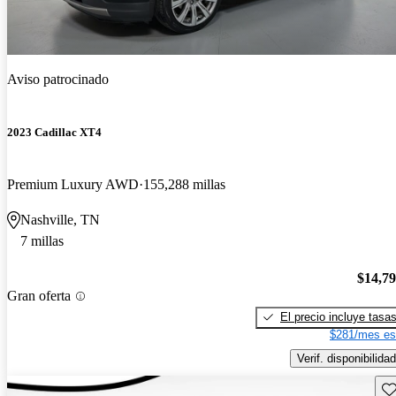
Aviso patrocinado
2023 Cadillac XT4
Premium Luxury AWD
155,288 millas
Nashville, TN
7 millas
$14,7
Gran oferta
El precio incluye tasa
$281/mes es
Verif. disponibilidad
Gu