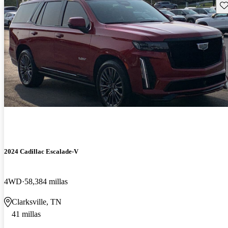
Gu
2024 Cadillac Escalade-V
4WD
58,384 millas
Clarksville, TN
41 millas