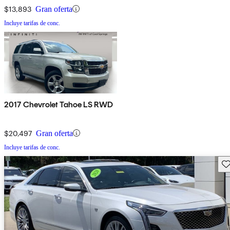
$13,893
Gran oferta
Incluye tarifas de conc.
2017 Chevrolet Tahoe LS RWD
$20,497
Gran oferta
Incluye tarifas de conc.
Gu