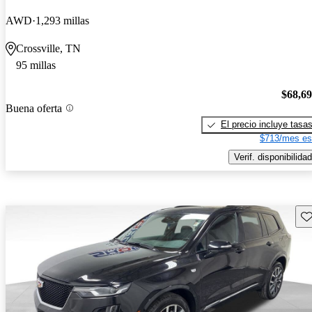
AWD
1,293 millas
Crossville, TN
95 millas
$68,6
Buena oferta
El precio incluye tasa
$713/mes es
Verif. disponibilidad
Gu