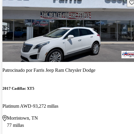
Gu
Patrocinado por
Farris Jeep Ram Chrysler Dodge
2017 Cadillac XT5
Platinum AWD
93,272 millas
Morristown, TN
77 millas