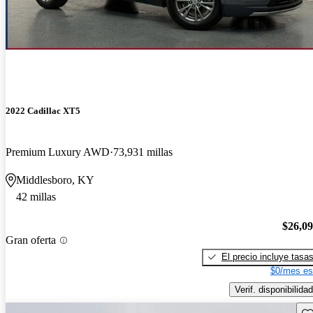
2022 Cadillac XT5
Premium Luxury AWD
73,931 millas
Middlesboro, KY
42 millas
$26,0
Gran oferta
El precio incluye tasa
$0/mes es
Verif. disponibilidad
Gu