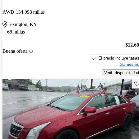
AWD
134,098 millas
Lexington, KY
68 millas
$12,6
Buena oferta
El precio incluye tasa
$0/mes es
Verif. disponibilidad
Gu