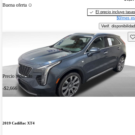
Buena oferta
El precio incluye tasa
$0/mes es
Verif. disponibilidad
Gu
Precio reducido
-$2,666
2019 Cadillac XT4