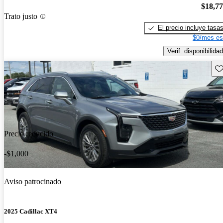
$18,7
Trato justo
El precio incluye tasa
$0/mes es
Verif. disponibilidad
Gu
Precio reducido
-$1,000
Aviso patrocinado
2025 Cadillac XT4