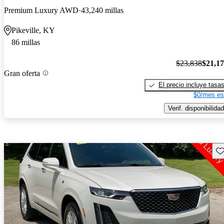
Premium Luxury AWD
43,240 millas
Pikeville, KY
86 millas
$23,838
$21,1
Gran oferta
El precio incluye tasa
$0/mes es
Verif. disponibilidad
Gu