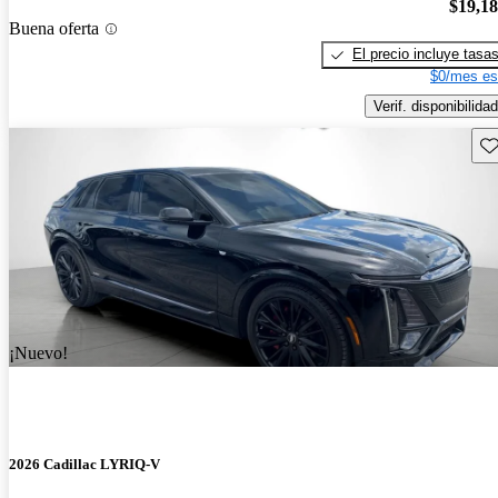
$19,1
Buena oferta
El precio incluye tasa
$0/mes es
Verif. disponibilidad
Gu
¡Nuevo!
2026 Cadillac LYRIQ-V