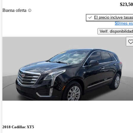
$23,5
Buena oferta
El precio incluye tasa
$0/mes es
Verif. disponibilidad
Gu
2018 Cadillac XT5