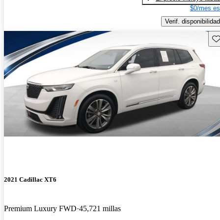
$0/mes es
Verif. disponibilidad
Gu
2021 Cadillac XT6
Premium Luxury FWD
45,721 millas