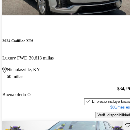
2024 Cadillac XT6
Luxury FWD
30,613 millas
Nicholasville, KY
60 millas
$34,2
Buena oferta
El precio incluye tasa
$80/mes es
Verif. disponibilidad
Gu