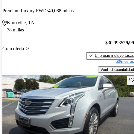
Premium Luxury FWD
40,088 millas
Knoxville, TN
78 millas
$30,993
$29,9
Gran oferta
El precio incluye tasa
$0/mes es
Verif. disponibilidad
Gu