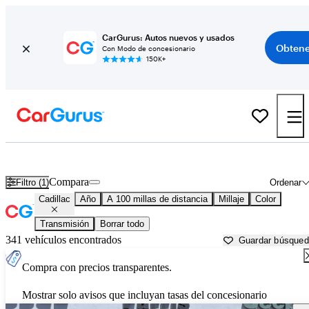
CarGurus: Autos nuevos y usados
Obtene
Con Modo de concesionario
150K+
Autos Cadillac usados en venta cerca de
London, KY
Compara
Filtro (1)
Ordenar
Cadillac
Año
A 100 millas de distancia
Millaje
Color
Transmisión
Borrar todo
341 vehículos encontrados
Guardar búsque
Compra con precios transparentes.
Mostrar solo avisos que incluyan tasas del concesionario