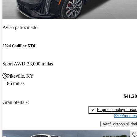
Aviso patrocinado
2024 Cadillac XT6
Sport AWD
33,090 millas
Pikeville, KY
86 millas
$41,2
Gran oferta
El precio incluye tasa
$209/mes es
Verif. disponibilidad
Gu