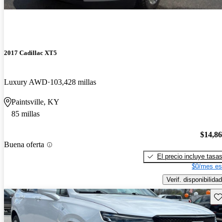
2017 Cadillac XT5
Luxury AWD
103,428 millas
Paintsville, KY
85 millas
$14,8
Buena oferta
El precio incluye tasa
$0/mes es
Verif. disponibilidad
Gu