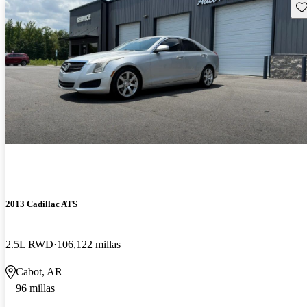
Gu
2013 Cadillac ATS
2.5L RWD
106,122 millas
Cabot, AR
96 millas