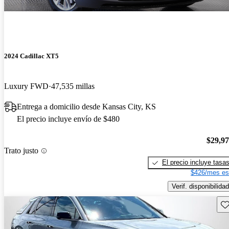
2024 Cadillac XT5
Luxury FWD
47,535 millas
Entrega a domicilio desde Kansas City, KS
El precio incluye envío de $480
$29,9
Trato justo
El precio incluye tasa
$426/mes es
Verif. disponibilidad
Gu