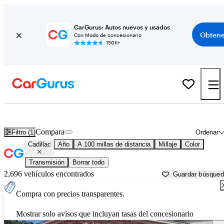
CarGurus: Autos nuevos y usados
Obtene
Con Modo de concesionario
150K+
Autos Cadillac usados en venta cerca de
Jonesboro, AR
Compara
Filtro (1)
Ordenar
Cadillac
Año
A 100 millas de distancia
Millaje
Color
Transmisión
Borrar todo
2,696 vehículos encontrados
Guardar búsque
Compra con precios transparentes.
Mostrar solo avisos que incluyan tasas del concesionario