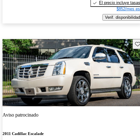
El precio incluye tasa
$852/mes es
Verif. disponibilidad
Gu
¡Nuevo!
Aviso patrocinado
2011 Cadillac Escalade