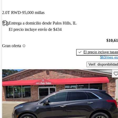
2.0T RWD
95,000 millas
Entrega a domicilio desde Palos Hills, IL
El precio incluye envío de $434
$10,6
Gran oferta
El precio incluye tasa
$63/mes es
Verif. disponibilidad
Gu