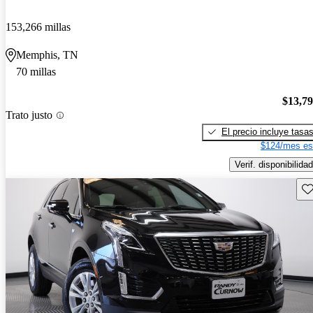
153,266 millas
Memphis, TN
70 millas
$13,7
Trato justo
El precio incluye tasa
$124/mes es
Verif. disponibilidad
Gu