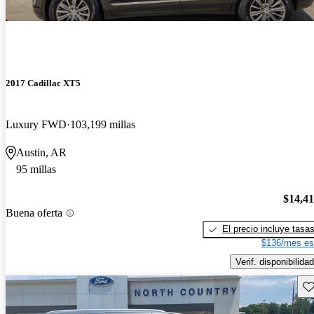
2017 Cadillac XT5
Luxury FWD
103,199 millas
Austin, AR
95 millas
$14,4
Buena oferta
El precio incluye tasa
$136/mes es
Verif. disponibilidad
Gu