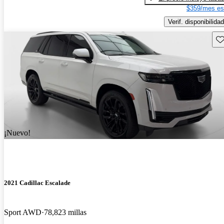
$359/mes es
Verif. disponibilidad
Gu
¡Nuevo!
2021 Cadillac Escalade
Sport AWD
78,823 millas