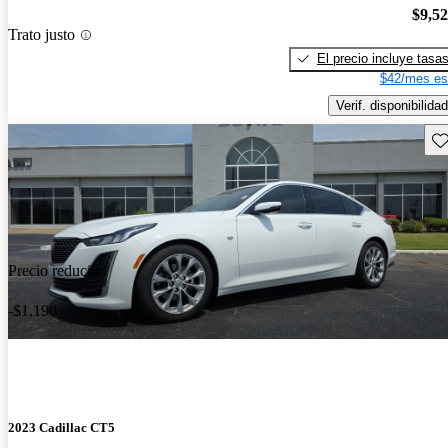
$9,5
Trato justo
El precio incluye tasa
$42/mes es
Verif. disponibilidad
Gu
Precio reducido
-$1,190
2023 Cadillac CT5