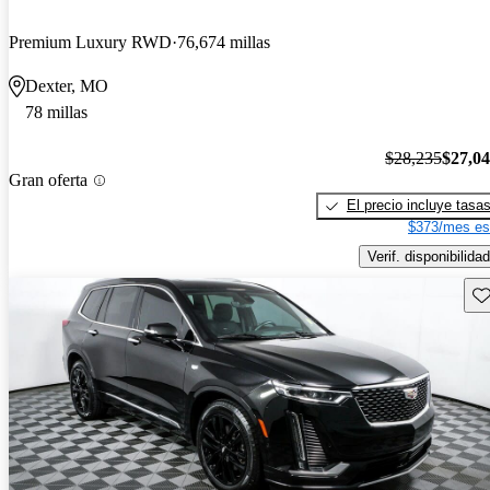
Premium Luxury RWD
76,674 millas
Dexter, MO
78 millas
$28,235
$27,0
Gran oferta
El precio incluye tasa
$373/mes es
Verif. disponibilidad
Gu