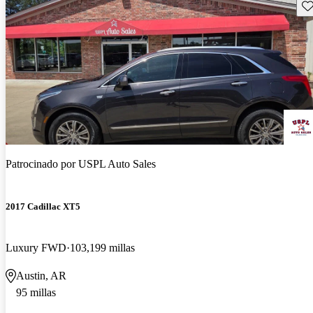
Gu
Patrocinado por
USPL Auto Sales
2017 Cadillac XT5
Luxury FWD
103,199 millas
Austin, AR
95 millas