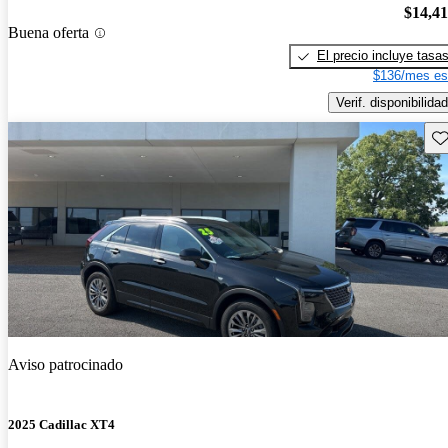
$14,4
Buena oferta
El precio incluye tasa
$136/mes es
Verif. disponibilidad
Gu
Aviso patrocinado
2025 Cadillac XT4