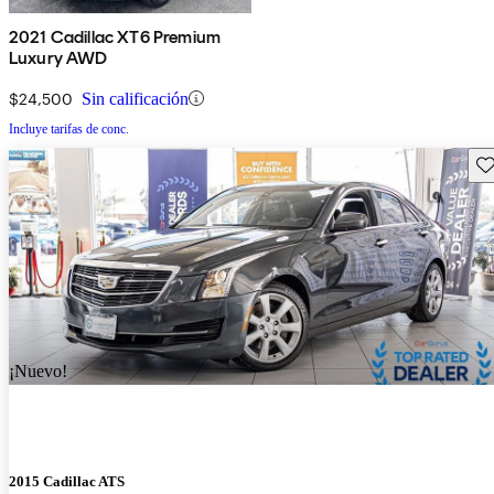
2021 Cadillac XT6 Premium
Luxury AWD
$24,500
Sin calificación
Incluye tarifas de conc.
Gu
¡Nuevo!
2015 Cadillac ATS