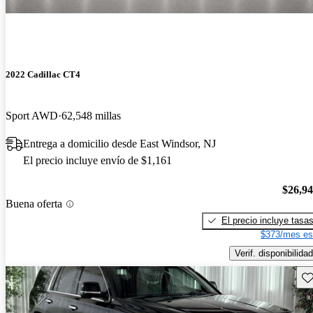
2022 Cadillac CT4
Sport AWD
62,548 millas
Entrega a domicilio desde East Windsor, NJ
El precio incluye envío de $1,161
$26,9
Buena oferta
El precio incluye tasa
$373/mes es
Verif. disponibilidad
Gu