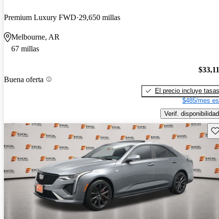
Premium Luxury FWD
29,650 millas
Melbourne, AR
67 millas
$33,1
Buena oferta
El precio incluye tasa
$485/mes es
Verif. disponibilidad
Gu