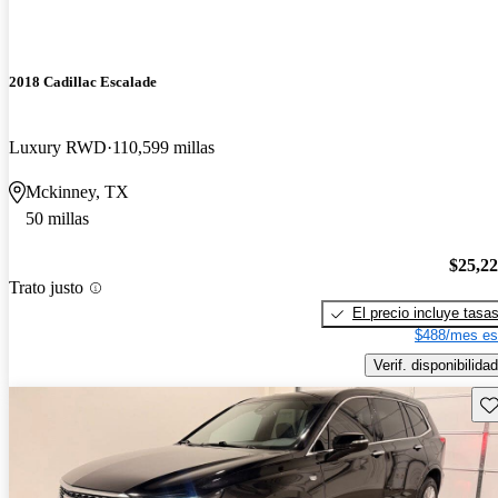
2018 Cadillac Escalade
Luxury RWD
110,599 millas
Mckinney, TX
50 millas
$25,2
Trato justo
El precio incluye tasa
$488/mes es
Verif. disponibilidad
Gu