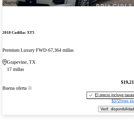
¡Nuevo!
2018 Cadillac XT5
Premium Luxury FWD
67,364 millas
Grapevine, TX
17 millas
$19,2
Buena oferta
El precio incluye tasa
$372/mes es
Verif. disponibilidad