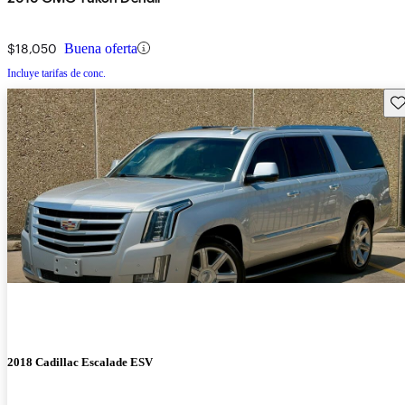
$18,050
Buena oferta
Incluye tarifas de conc.
Gu
2018 Cadillac Escalade ESV