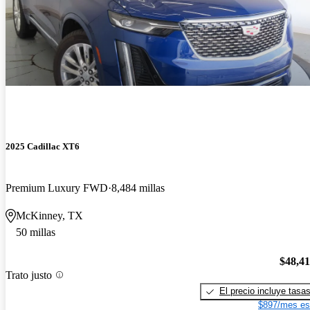
2025 Cadillac XT6
Premium Luxury FWD
8,484 millas
McKinney, TX
50 millas
$48,4
Trato justo
El precio incluye tasa
$897/mes es