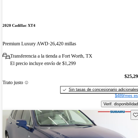
2020 Cadillac XT4
Premium Luxury AWD
26,420 millas
Transferencia a la tienda a Fort Worth, TX
El precio incluye envío de $1,299
$25,2
Trato justo
Sin tasas de concesionario adicionale
$489/mes es
Verif. disponibilidad
Gu