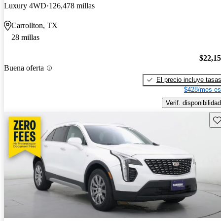
Luxury 4WD
126,478 millas
Carrollton, TX
28 millas
$22,1
Buena oferta
El precio incluye tasa
$428/mes es
Verif. disponibilidad
Gu