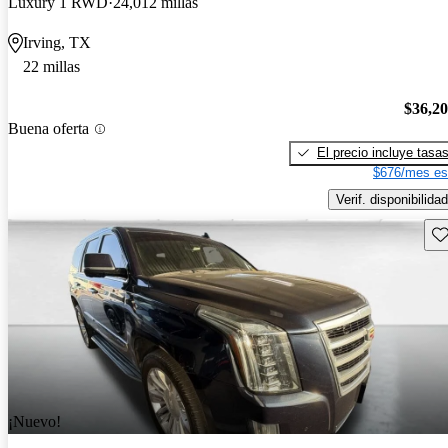
Luxury 1 RWD
24,012 millas
Irving, TX
22 millas
$36,2
Buena oferta
El precio incluye tasa
$676/mes es
Verif. disponibilidad
Gu
¡Nuevo!