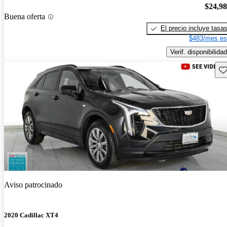
$24,9
Buena oferta
El precio incluye tasa
$483/mes es
Verif. disponibilidad
Gu
Aviso patrocinado
2020 Cadillac XT4