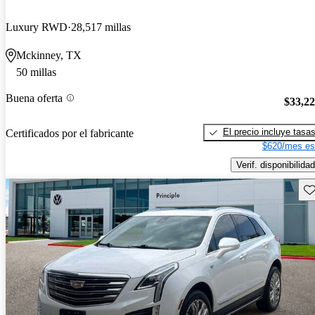
Luxury RWD
28,517 millas
Mckinney, TX
50 millas
Buena oferta
$33,2
El precio incluye tasa
Certificados por el fabricante
$620/mes es
Verif. disponibilidad
Gu