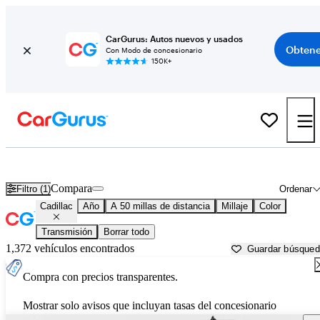
CarGurus: Autos nuevos y usados
Obtene
Con Modo de concesionario
150K+
Autos Cadillac usados en venta cerca de
Fort Worth, TX
Compara
Filtro (1)
Ordenar
Cadillac
Año
A 50 millas de distancia
Millaje
Color
Transmisión
Borrar todo
1,372 vehículos encontrados
Guardar búsque
Compra con precios transparentes.
Mostrar solo avisos que incluyan tasas del concesionario