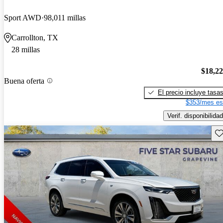
Sport AWD
98,011 millas
Carrollton, TX
28 millas
$18,2
Buena oferta
El precio incluye tasa
$353/mes es
Verif. disponibilidad
Gu