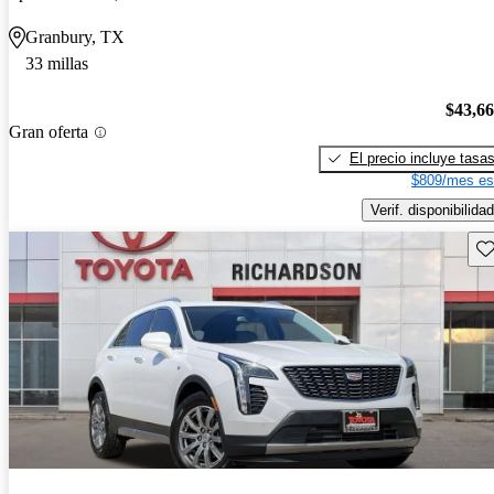
Granbury, TX
33 millas
$43,6
Gran oferta
El precio incluye tasa
$809/mes es
Verif. disponibilidad
Gu