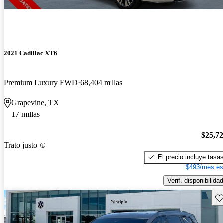
2021 Cadillac XT6
Premium Luxury FWD
68,404 millas
Grapevine, TX
17 millas
$25,7
Trato justo
El precio incluye tasa
$493/mes es
Verif. disponibilidad
Gu