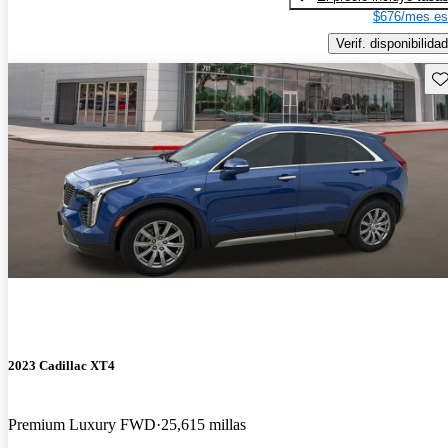
$676/mes es
Verif. disponibilidad
Gu
2023 Cadillac XT4
Premium Luxury FWD
25,615 millas