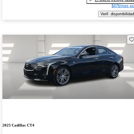
$476/mes es
Verif. disponibilidad
Gu
2025 Cadillac CT4