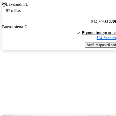
Lakeland, FL
97 millas
$14,396
$12,3
Buena oferta
El precio incluye tasa
$241/mes es
Verif. disponibilidad