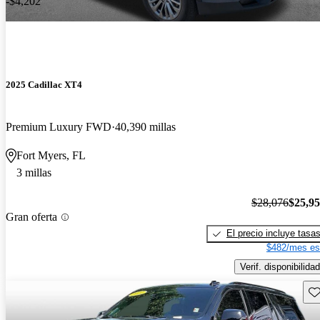
-$4,202
2025 Cadillac XT4
Premium Luxury FWD
40,390 millas
Fort Myers, FL
3 millas
$28,076
$25,9
Gran oferta
El precio incluye tasa
$482/mes es
Verif. disponibilidad
Gu