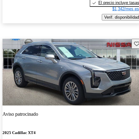
El precio incluye tasa
$1,342/mes es
Verif. disponibilidad
Gu
Aviso patrocinado
2025 Cadillac XT4