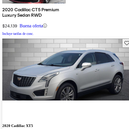
2020 Cadillac CT5 Premium
Luxury Sedan RWD
$24,139
Buena oferta
Incluye tarifas de conc.
Gu
2020 Cadillac XT5