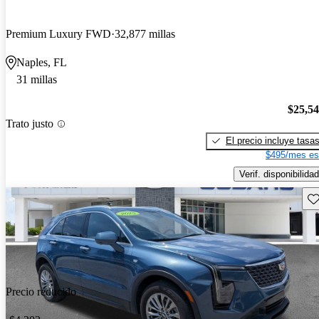
Premium Luxury FWD
32,877 millas
Naples, FL
31 millas
$25,5
Trato justo
El precio incluye tasa
$495/mes es
Verif. disponibilidad
Gu
Precio reducido