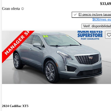
$33,6
Gran oferta
El precio incluye tasa
$636/mes es
Verif. disponibilidad
Gu
2024 Cadillac XT5