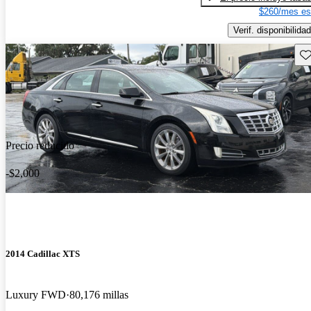
$260/mes es
Verif. disponibilidad
Gu
Precio reducido
-$2,000
2014 Cadillac XTS
Luxury FWD
80,176 millas