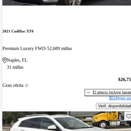
2021 Cadillac XT6
Premium Luxury FWD
52,689 millas
Naples, FL
31 millas
$26,7
Gran oferta
El precio incluye tasa
$514/mes es
Verif. disponibilidad
Gu