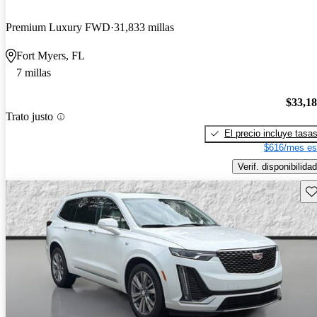
Premium Luxury FWD
31,833 millas
Fort Myers, FL
7 millas
$33,1
Trato justo
El precio incluye tasa
$616/mes es
Verif. disponibilidad
Gu