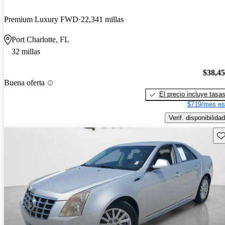
Premium Luxury FWD
22,341 millas
Port Charlotte, FL
32 millas
$38,4
Buena oferta
El precio incluye tasa
$719/mes es
Verif. disponibilidad
Gu