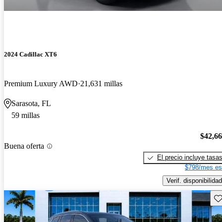
2024 Cadillac XT6
Premium Luxury AWD
21,631 millas
Sarasota, FL
59 millas
$42,6
Buena oferta
El precio incluye tasa
$798/mes es
Verif. disponibilidad
Gu