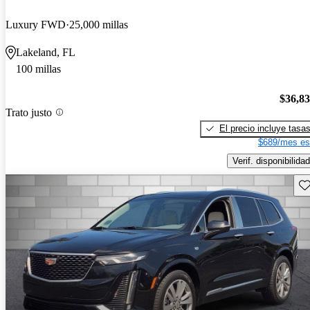
Luxury FWD
25,000 millas
Lakeland, FL
100 millas
$36,8
Trato justo
El precio incluye tasa
$689/mes es
Verif. disponibilidad
Gu