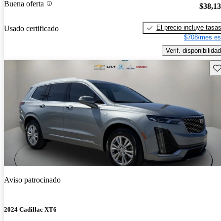
Buena oferta
$38,1
El precio incluye tasa
Usado certificado
$708/mes es
Verif. disponibilidad
Gu
Aviso patrocinado
2024 Cadillac XT6