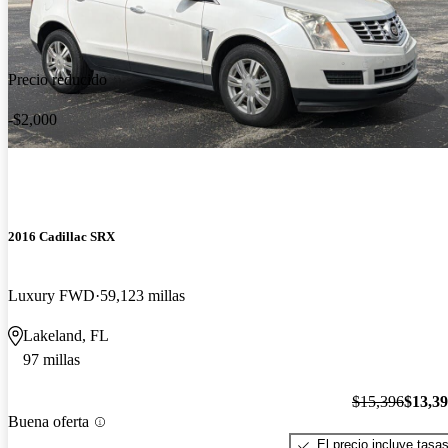
Precio reducido
-$2,000
2016 Cadillac SRX
Luxury FWD
59,123 millas
Lakeland, FL
97 millas
$15,396
$13,3
Buena oferta
El precio incluye tasa