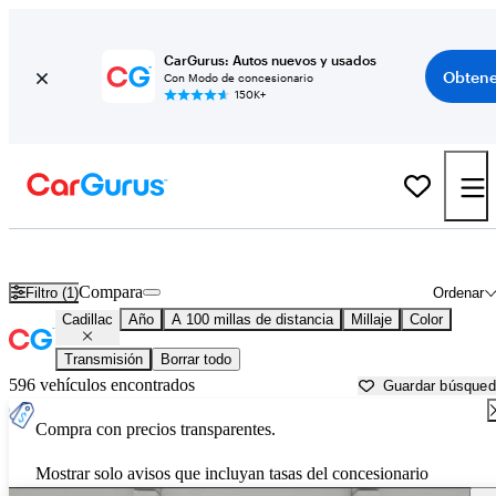
CarGurus: Autos nuevos y usados
Obtene
Con Modo de concesionario
150K+
Autos Cadillac usados en venta cerca de
Fort Myers, FL
Compara
Filtro (1)
Ordenar
Cadillac
Año
A 100 millas de distancia
Millaje
Color
Transmisión
Borrar todo
596 vehículos encontrados
Guardar búsque
Compra con precios transparentes.
Mostrar solo avisos que incluyan tasas del concesionario