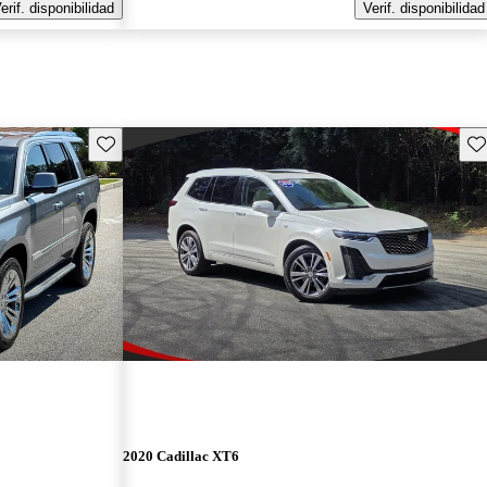
erif. disponibilidad
Verif. disponibilidad
Guarda este Aviso
Gu
2020 Cadillac XT6