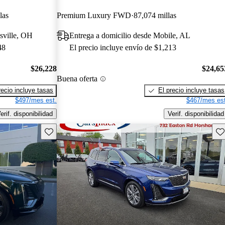
las
Premium Luxury FWD
87,074 millas
sville, OH
Entrega a domicilio desde Mobile, AL
48
El precio incluye envío de $1,213
$26,228
$24,65
Buena oferta
recio incluye tasas
El precio incluye tasas
$497/mes est.
$467/mes est
erif. disponibilidad
Verif. disponibilidad
Guarda este Aviso
Gu