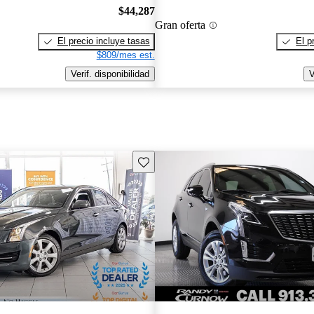
$44,287
Gran oferta
El precio incluye tasas
El p
$809/mes est.
Verif. disponibilidad
V
Guarda este Aviso