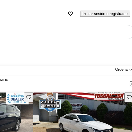
Iniciar sesión o registrarse
Ordenar
nario
Guarda este Aviso
Gu