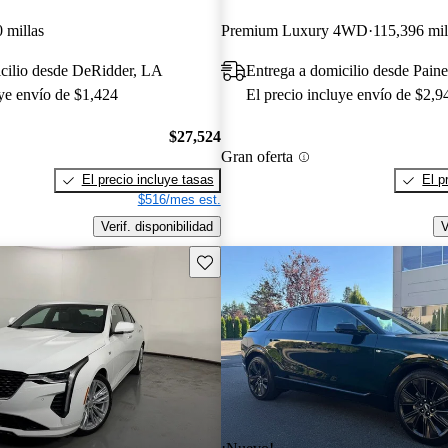
 millas
Premium Luxury 4WD
115,396 mil
icilio desde DeRidder, LA
Entrega a domicilio desde Paine
uye envío de $1,424
El precio incluye envío de $2,9
$27,524
Gran oferta
El precio incluye tasas
El p
$516/mes est.
Verif. disponibilidad
V
Guarda este Aviso