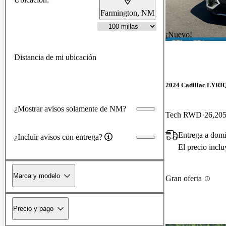
Farmington, NM
¡Nuevo!
Distancia de mi ubicación
2024 Cadillac LYRI
¿Mostrar avisos solamente de NM?
Tech RWD
26,205
Entrega a dom
¿Incluir avisos con entrega?
El precio incl
Marca y modelo
Gran oferta
Precio y pago