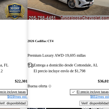
2026 Cadillac CT4
Premium Luxury AWD
19,695 millas
pa, FL
Entrega a domicilio desde Cottondale, AL
12
El precio incluye envío de $1,798
$22,301
$36,01
Buena oferta
recio incluye tasas
El precio incluye tasas
$419/mes est.
$651/mes est
erif. disponibilidad
Verif. disponibilidad