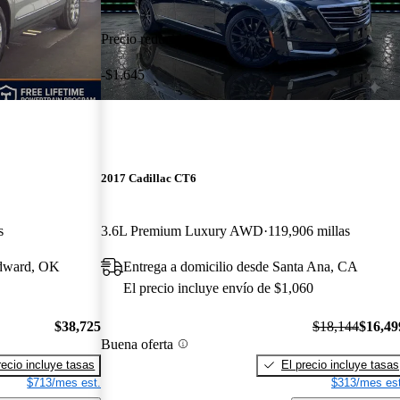
Precio reducido
-$1,645
2017 Cadillac CT6
s
3.6L Premium Luxury AWD
119,906 millas
odward, OK
Entrega a domicilio desde Santa Ana, CA
El precio incluye envío de $1,060
$38,725
$18,144
$16,49
Buena oferta
recio incluye tasas
El precio incluye tasas
$713/mes est.
$313/mes est