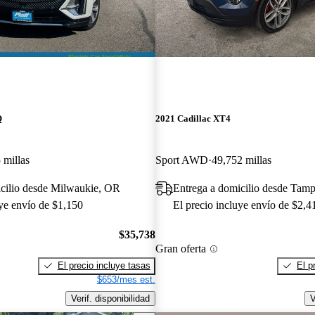
Q
2021 Cadillac XT4
 millas
Sport AWD
49,752 millas
icilio desde Milwaukie, OR
Entrega a domicilio desde Tam
uye envío de $1,150
El precio incluye envío de $2,4
$35,738
Gran oferta
El precio incluye tasas
El p
$653/mes est.
Verif. disponibilidad
V