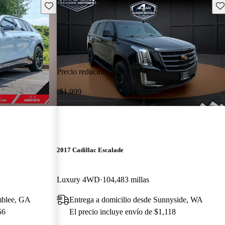
Guarda este Aviso
Gu
Precio reducido
-$1,999
2017 Cadillac Escalade
Luxury 4WD
104,483 millas
mblee, GA
Entrega a domicilio desde Sunnyside, WA
56
El precio incluye envío de $1,118