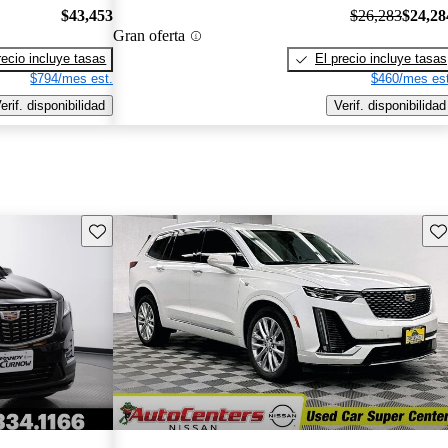
$43,453
$26,283
$24,28
Gran oferta
recio incluye tasas
El precio incluye tasas
$794/mes est.
$460/mes est
erif. disponibilidad
Verif. disponibilidad
Guarda este Aviso
Gu