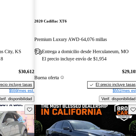
2020 Cadillac XT6
Premium Luxury AWD
64,076 millas
as City, KS
Entrega a domicilio desde Herculaneum, MO
18
El precio incluye envío de $1,954
$30,612
$29,10
Buena oferta
recio incluye tasas
El precio incluye tasas
$559/mes est.
$551/mes est
erif. disponibilidad
Verif. disponibilidad
Guarda este Aviso
Gu