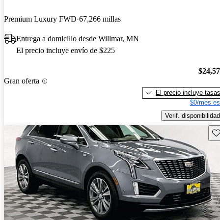
Premium Luxury FWD
67,266 millas
Entrega a domicilio desde Willmar, MN
El precio incluye envío de $225
$24,5
Gran oferta
El precio incluye tasa
$0/mes es
Verif. disponibilidad
Gu