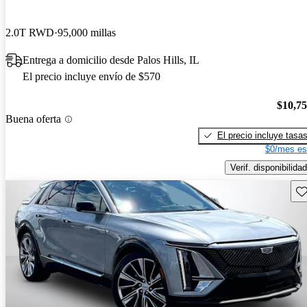
2.0T RWD
95,000 millas
Entrega a domicilio desde Palos Hills, IL
El precio incluye envío de $570
$10,7
Buena oferta
El precio incluye tasa
$0/mes es
Verif. disponibilidad
Gu