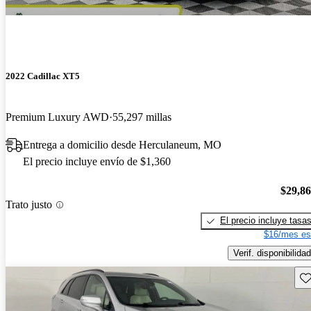
2022 Cadillac XT5
Premium Luxury AWD
55,297 millas
Entrega a domicilio desde Herculaneum, MO
El precio incluye envío de $1,360
$29,8
Trato justo
El precio incluye tasa
$16/mes es
Verif. disponibilidad
Gu