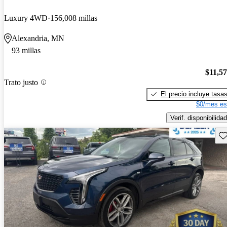
Luxury 4WD
156,008 millas
Alexandria, MN
93 millas
$11,5
Trato justo
El precio incluye tasa
$0/mes es
Verif. disponibilidad
Gu