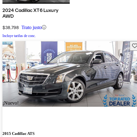
2024 Cadillac XT6 Luxury
AWD
$38,798
Trato justo
Incluye tarifas de conc.
Gu
¡Nuevo!
2015 Cadillac ATS