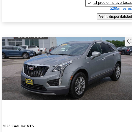
El precio incluye tasa
$295/mes es
Verif. disponibilidad
Gu
2023 Cadillac XT5