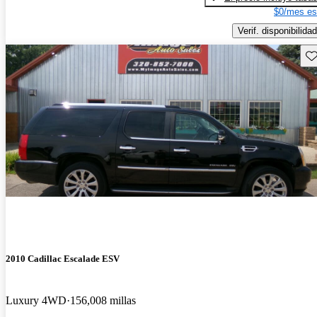
$0/mes es
Verif. disponibilidad
Gu
2010 Cadillac Escalade ESV
Luxury 4WD
156,008 millas