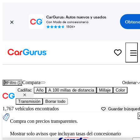
CarGurus: Autos nuevos y usados
Obtene
Con Modo de concesionario
150K+
Autos Cadillac usados en venta cerca de
Fargo, ND
Compara
Filtro (1)
Ordenar
Cadillac
Año
A 100 millas de distancia
Millaje
Color
Transmisión
Borrar todo
1,767 vehículos encontrados
Guardar búsque
Compra con precios transparentes.
Mostrar solo avisos que incluyan tasas del concesionario