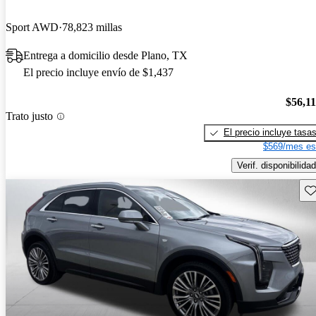
Sport AWD
78,823 millas
Entrega a domicilio desde Plano, TX
El precio incluye envío de $1,437
$56,1
Trato justo
El precio incluye tasa
$569/mes es
Verif. disponibilidad
Gu