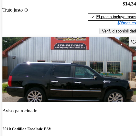
$14,3
Trato justo
El precio incluye tasa
$0/mes es
Verif. disponibilidad
Gu
Aviso patrocinado
2010 Cadillac Escalade ESV