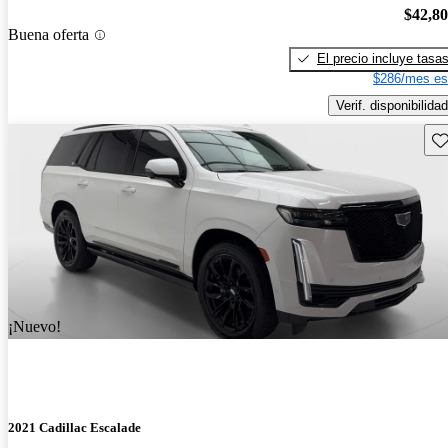
$42,8
Buena oferta
El precio incluye tasa
$286/mes es
Verif. disponibilidad
Gu
¡Nuevo!
2021 Cadillac Escalade