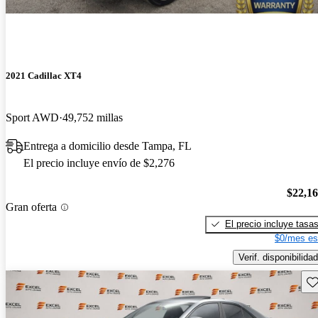
2021 Cadillac XT4
Sport AWD
49,752 millas
Entrega a domicilio desde Tampa, FL
El precio incluye envío de $2,276
$22,1
Gran oferta
El precio incluye tasa
$0/mes es
Verif. disponibilidad
Gu