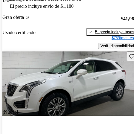
El precio incluye envío de $1,180
Gran oferta
$41,9
El precio incluye tasa
Usado certificado
$759/mes es
Verif. disponibilidad
Gu
¡Nuevo!