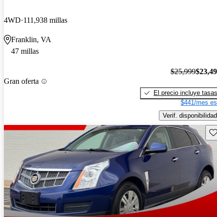
4WD
111,938 millas
Franklin, VA
47 millas
$25,999
$23,4
Gran oferta
El precio incluye tasa
$441/mes es
Verif. disponibilidad
Gu