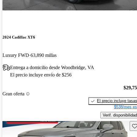
2024 Cadillac XT6
Luxury FWD
63,890 millas
Entrega a domicilio desde Woodbridge, VA
El precio incluye envío de $256
$29,7
Gran oferta
El precio incluye tasa
$538/mes es
Verif. disponibilidad
Gu