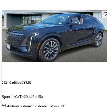
Gu
2024 Cadillac LYRIQ
Sport 1 AWD
20,445 millas
Entrega a domicilio desde Totowa, NJ