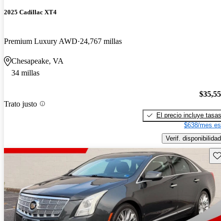
2025 Cadillac XT4
Premium Luxury AWD
24,767 millas
Chesapeake, VA
34 millas
$35,5
Trato justo
El precio incluye tasa
$638/mes es
Verif. disponibilidad
Gu