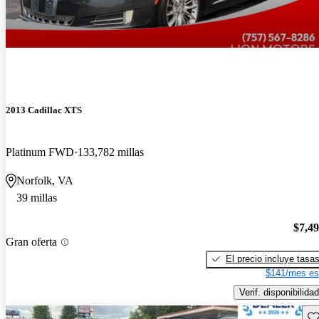
2013 Cadillac XTS
Platinum FWD
133,782 millas
Norfolk, VA
39 millas
$7,4
Gran oferta
El precio incluye tasa
$141/mes es
Verif. disponibilidad
Gu