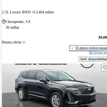
2.5L Luxury RWD
113,404 millas
Chesapeake, VA
36 millas
$9,0
Buena oferta
El precio incluye tasa
$171/mes es
Verif. disponibilidad
Gu