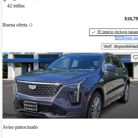
42 millas
$10,7
Buena oferta
El precio incluye tasa
$203/mes es
Verif. disponibilidad
Gu
¡Nuevo!
Aviso patrocinado