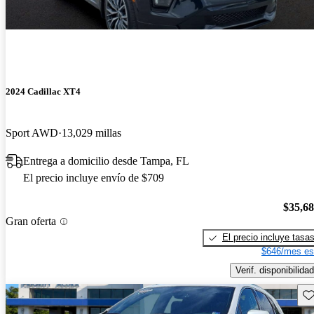
2024 Cadillac XT4
Sport AWD
13,029 millas
Entrega a domicilio desde Tampa, FL
El precio incluye envío de $709
$35,6
Gran oferta
El precio incluye tasa
$646/mes es
Verif. disponibilidad
Gu