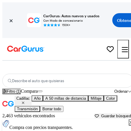
CarGurus: Autos nuevos y usados
Obtene
Con Modo de concesionario
150K+
Autos Cadillac usados en venta cerca de
Elizabeth City, NC
Describe el auto que quisieras
Compara
Filtro (1)
Ordenar
Cadillac
Año
A 50 millas de distancia
Millaje
Color
Transmisión
Borrar todo
2,463 vehículos encontrados
Guardar búsque
Compra con precios transparentes.