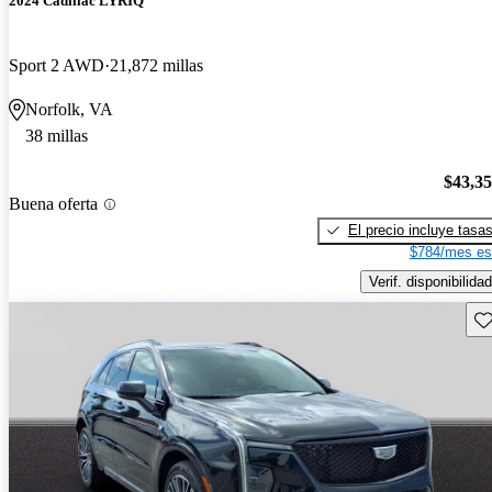
2024 Cadillac LYRIQ
Sport 2 AWD
21,872 millas
Norfolk, VA
38 millas
$43,3
Buena oferta
El precio incluye tasa
$784/mes es
Verif. disponibilidad
Gu