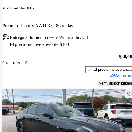
2023 Cadillac XT5
Premium Luxury AWD
37,186 millas
Entrega a domicilio desde Willimantic, CT
El precio incluye envío de $300
$30,9
Gran oferta
El precio incluye tasa
$565/mes es
Verif. disponibilidad
Gu