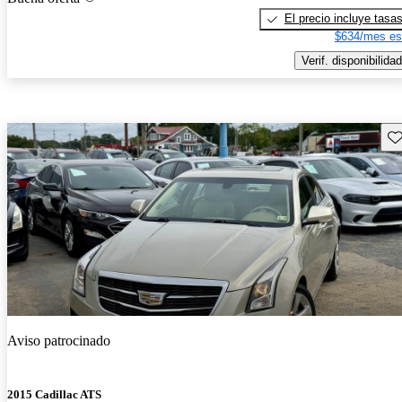
El precio incluye tasa
$634/mes es
Verif. disponibilidad
Gu
Aviso patrocinado
2015 Cadillac ATS