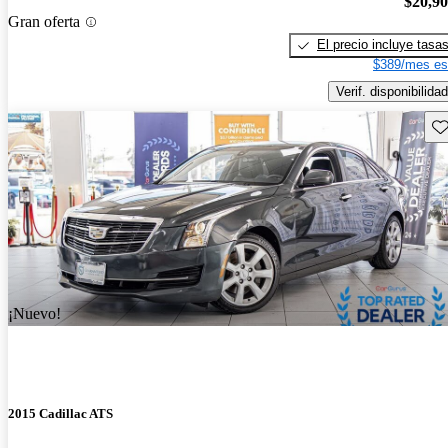
$20,9
Gran oferta
El precio incluye tasa
$389/mes es
Verif. disponibilidad
Gu
¡Nuevo!
2015 Cadillac ATS