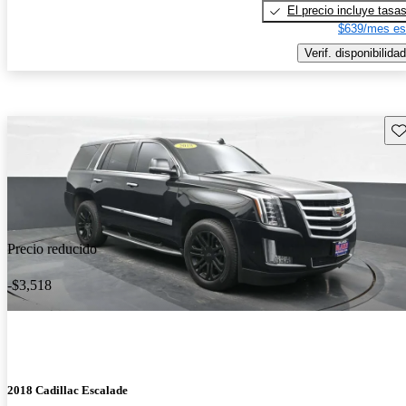
El precio incluye tasa
$639/mes es
Verif. disponibilidad
Gu
Precio reducido
-$3,518
2018 Cadillac Escalade