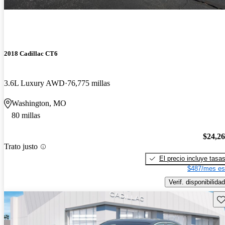
2018 Cadillac CT6
3.6L Luxury AWD
76,775 millas
Washington, MO
80 millas
$24,2
Trato justo
El precio incluye tasa
$487/mes es
Verif. disponibilidad
Gu