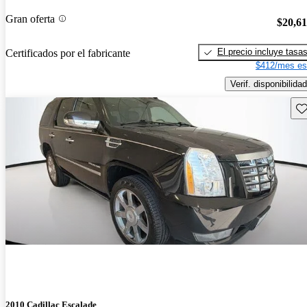
Gran oferta
$20,6
El precio incluye tasa
Certificados por el fabricante
$412/mes es
Verif. disponibilidad
Gu
2010 Cadillac Escalade