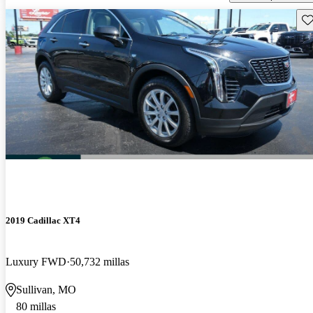
Gu
2019 Cadillac XT4
Luxury FWD
50,732 millas
Sullivan, MO
80 millas