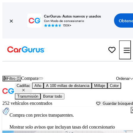
CarGurus: Autos nuevos y usados
Obtene
Con Modo de concesionario
150K+
Autos Cadillac usados en venta cerca de
Columbia, MO
Compara
Filtro (1)
Ordenar
Cadillac
Año
A 100 millas de distancia
Millaje
Color
Transmisión
Borrar todo
252 vehículos encontrados
Guardar búsque
Compra con precios transparentes.
Mostrar solo avisos que incluyan tasas del concesionario