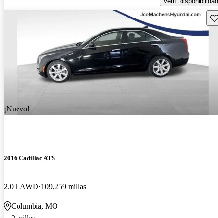
Verif. disponibilidad
Gu
¡Nuevo!
2016 Cadillac ATS
2.0T AWD
109,259 millas
Columbia, MO
2 millas