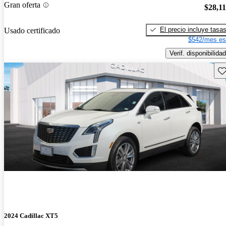
Gran oferta
$28,1
El precio incluye tasa
Usado certificado
$542/mes es
Verif. disponibilidad
Gu
2024 Cadillac XT5