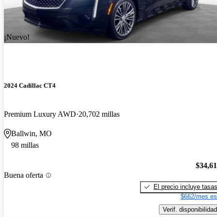
¡Nuevo!
2024 Cadillac CT4
Premium Luxury AWD
20,702 millas
Ballwin, MO
98 millas
$34,6
Buena oferta
El precio incluye tasa
$662/mes es
Verif. disponibilidad