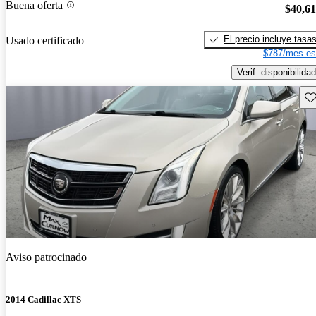
Buena oferta
$40,6
El precio incluye tasa
Usado certificado
$787/mes es
Verif. disponibilidad
Gu
Aviso patrocinado
2014 Cadillac XTS