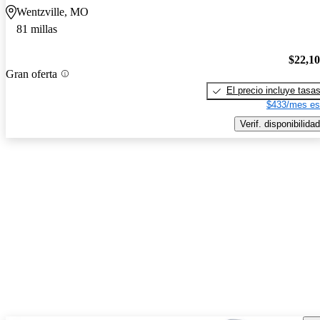
Wentzville, MO
81 millas
$22,1
Gran oferta
El precio incluye tasa
$433/mes es
Verif. disponibilidad