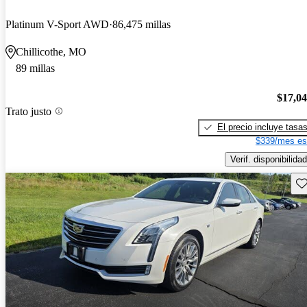
Platinum V-Sport AWD
86,475 millas
Chillicothe, MO
89 millas
$17,0
Trato justo
El precio incluye tasa
$339/mes es
Verif. disponibilidad
Gu