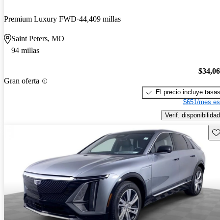
Premium Luxury FWD
44,409 millas
Saint Peters, MO
94 millas
$34,0
Gran oferta
El precio incluye tasa
$651/mes es
Verif. disponibilidad
Gu