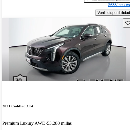
$638/mes es
Verif. disponibilidad
Gu
2021 Cadillac XT4
Premium Luxury AWD
53,280 millas