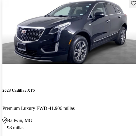
Gu
2023 Cadillac XT5
Premium Luxury FWD
41,906 millas
Ballwin, MO
98 millas