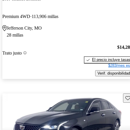
Premium 4WD
113,906 millas
Jefferson City, MO
28 millas
$14,2
Trato justo
El precio incluye tasa
$283/mes es
Verif. disponibilidad
Gu