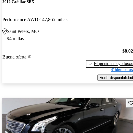
2012 Cadillac SRX
Performance AWD
147,865 millas
Saint Peters, MO
94 millas
$8,0
Buena oferta
El precio incluye tasa
$155/mes es
Verif. disponibilidad
Gu