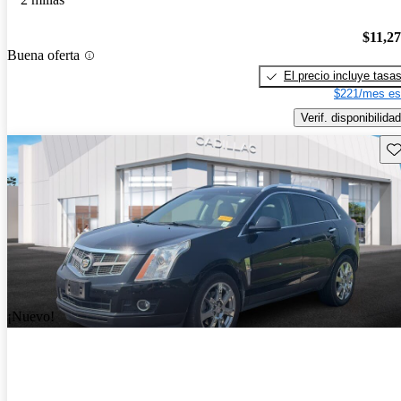
$11,2
Buena oferta
El precio incluye tasa
$221/mes es
Verif. disponibilidad
Gu
¡Nuevo!