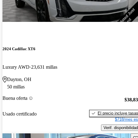
2024 Cadillac XT6
Luxury AWD
23,631 millas
Dayton, OH
50 millas
Buena oferta
$38,8
El precio incluye tasa
Usado certificado
$718/mes es
Verif. disponibilidad
Gu