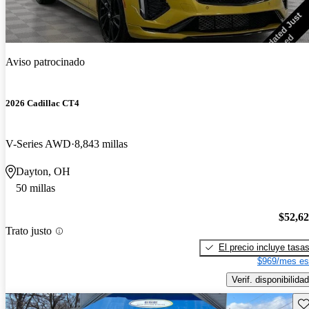
Aviso patrocinado
2026 Cadillac CT4
V-Series AWD
8,843 millas
Dayton, OH
50 millas
$52,6
Trato justo
El precio incluye tasa
$969/mes es
Verif. disponibilidad
Gu