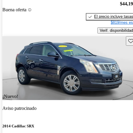
$44,1
Buena oferta
El precio incluye tasa
$819/mes es
Verif. disponibilidad
Gu
¡Nuevo!
Aviso patrocinado
2014 Cadillac SRX