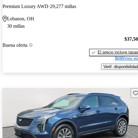
Premium Luxury AWD
29,277 millas
Lebanon, OH
30 millas
$37,5
Buena oferta
El precio incluye tasa
$698/mes es
Verif. disponibilidad
Gu