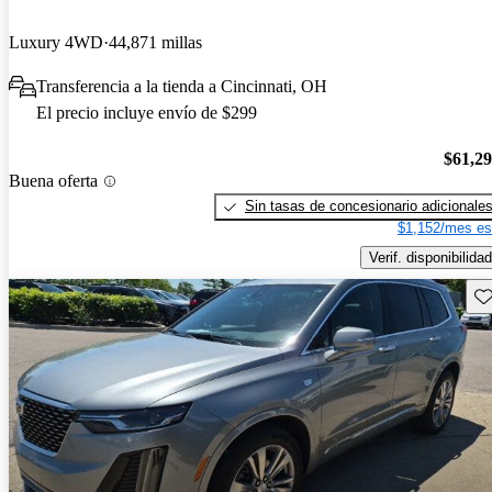
Luxury 4WD
44,871 millas
Transferencia a la tienda a Cincinnati, OH
El precio incluye envío de $299
$61,2
Buena oferta
Sin tasas de concesionario adicionale
$1,152/mes es
Verif. disponibilidad
Gu