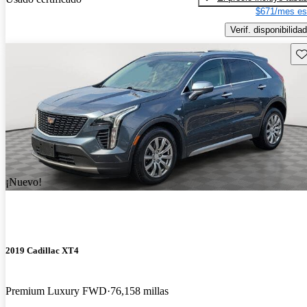
$671/mes es
Verif. disponibilidad
Gu
¡Nuevo!
2019 Cadillac XT4
Premium Luxury FWD
76,158 millas