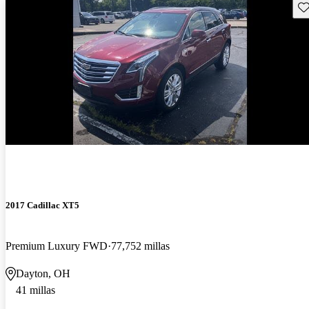
Gu
¡Nuevo!
2017 Cadillac XT5
Premium Luxury FWD
77,752 millas
Dayton, OH
41 millas