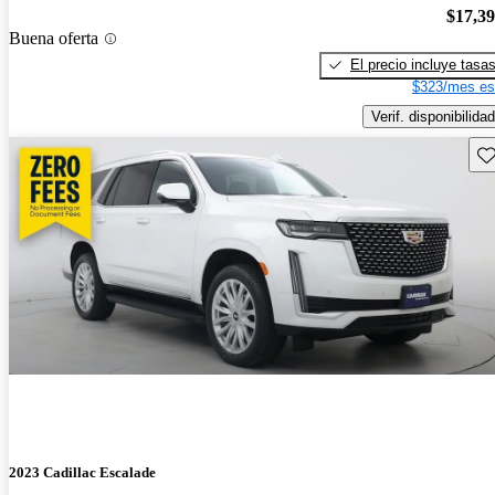
$17,3
Buena oferta
El precio incluye tasa
$323/mes es
Verif. disponibilidad
Gu
2023 Cadillac Escalade