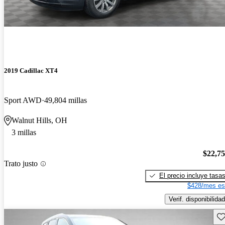
2019 Cadillac XT4
Sport AWD
49,804 millas
Walnut Hills, OH
3 millas
$22,7
Trato justo
El precio incluye tasa
$428/mes es
Verif. disponibilidad
Gu