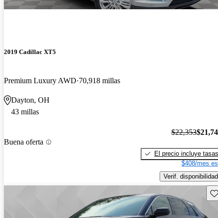
2019 Cadillac XT5
Premium Luxury AWD
70,918 millas
Dayton, OH
43 millas
$22,353
$21,7
Buena oferta
El precio incluye tasa
$408/mes es
Verif. disponibilidad
Gu