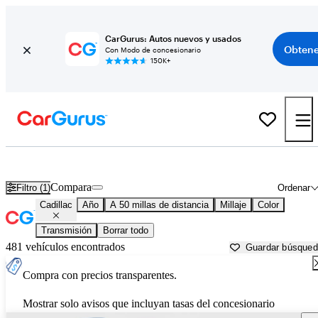
CarGurus: Autos nuevos y usados
Obtene
Con Modo de concesionario
150K+
Autos Cadillac usados en venta cerca de
Cincinnati, OH
Compara
Filtro (1)
Ordenar
Cadillac
Año
A 50 millas de distancia
Millaje
Color
Transmisión
Borrar todo
481 vehículos encontrados
Guardar búsque
Compra con precios transparentes.
Mostrar solo avisos que incluyan tasas del concesionario