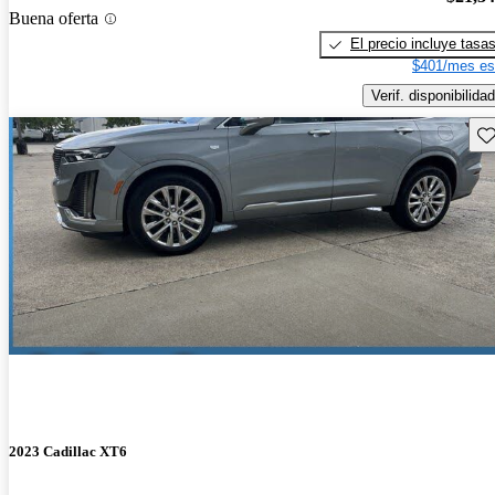
Buena oferta
El precio incluye tasa
$401/mes es
Verif. disponibilidad
Gu
2023 Cadillac XT6