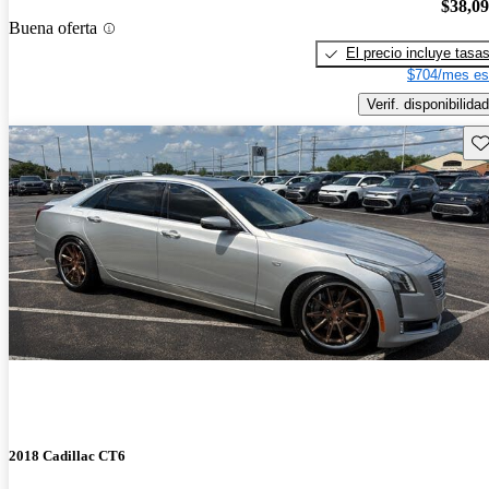
$38,0
Buena oferta
El precio incluye tasa
$704/mes es
Verif. disponibilidad
Gu
2018 Cadillac CT6