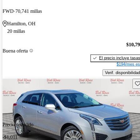
FWD
70,741 millas
Hamilton, OH
20 millas
$10,7
Buena oferta
El precio incluye tasa
$194/mes es
Verif. disponibilidad
Gu
Precio reducido
-$1,011