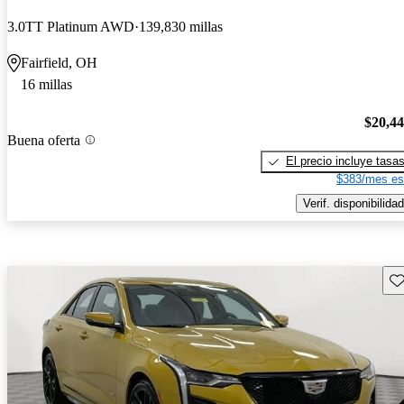
3.0TT Platinum AWD
139,830 millas
Fairfield, OH
16 millas
$20,4
Buena oferta
El precio incluye tasa
$383/mes es
Verif. disponibilidad
Gu