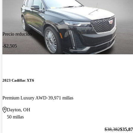
Precio reducido
-$2,505
2023 Cadillac XT6
Premium Luxury AWD
39,971 millas
Dayton, OH
50 millas
$38,382
$35,8