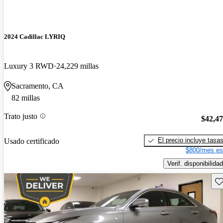
2024 Cadillac LYRIQ
Luxury 3 RWD
24,229 millas
Sacramento, CA
82 millas
Trato justo
$42,4
El precio incluye tasa
Usado certificado
$800/mes es
Verif. disponibilidad
Gu