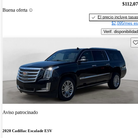
$112,0
Buena oferta
El precio incluye tasa
$2,095/mes es
Verif. disponibilidad
Gu
Aviso patrocinado
2020 Cadillac Escalade ESV