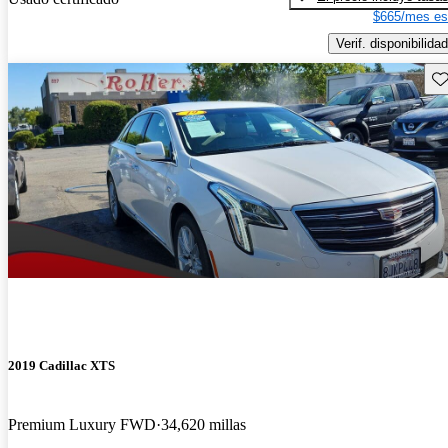
$665/mes es
Verif. disponibilidad
Gu
2019 Cadillac XTS
Premium Luxury FWD
34,620 millas