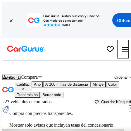
CarGurus: Autos nuevos y usados
Obtene
Con Modo de concesionario
150K+
Autos Cadillac usados en venta cerca de
Chico, CA
Compara
Filtro (1)
Ordenar
Cadillac
Año
A 100 millas de distancia
Millaje
Color
Transmisión
Borrar todo
223 vehículos encontrados
Guardar búsque
Compra con precios transparentes.
Mostrar solo avisos que incluyan tasas del concesionario