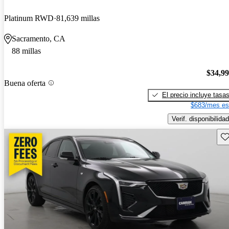
Platinum RWD
81,639 millas
Sacramento, CA
88 millas
$34,9
Buena oferta
El precio incluye tasa
$683/mes es
Verif. disponibilidad
Gu