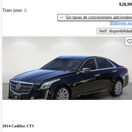
$28,9
Trato justo
Sin tasas de concesionario adicionale
$566/mes es
Verif. disponibilidad
Gu
2014 Cadillac CTS