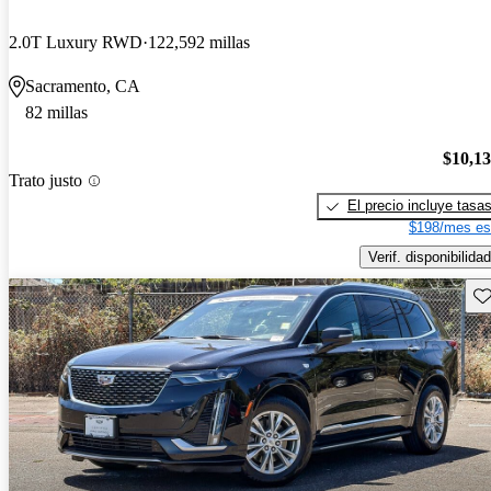
2.0T Luxury RWD
122,592 millas
Sacramento, CA
82 millas
$10,1
Trato justo
El precio incluye tasa
$198/mes es
Verif. disponibilidad
Gu