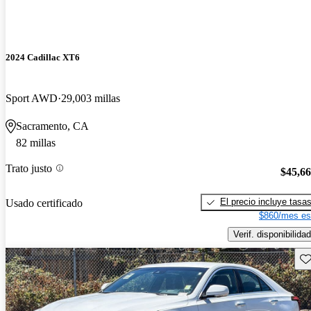
2024 Cadillac XT6
Sport AWD
29,003 millas
Sacramento, CA
82 millas
Trato justo
$45,6
El precio incluye tasa
Usado certificado
$860/mes es
Verif. disponibilidad
Gu