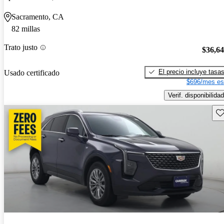
Sacramento, CA
82 millas
Trato justo
$36,6
El precio incluye tasa
Usado certificado
$696/mes es
Verif. disponibilidad
Gu