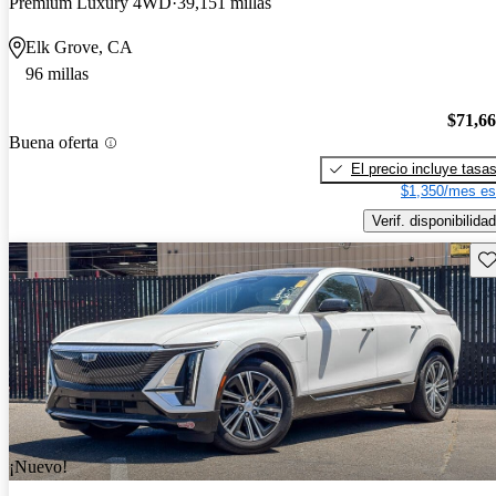
Premium Luxury 4WD
39,151 millas
Elk Grove, CA
96 millas
$71,6
Buena oferta
El precio incluye tasa
$1,350/mes es
Verif. disponibilidad
Gu
¡Nuevo!