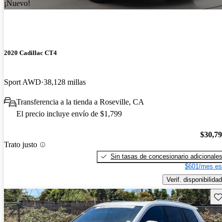
¡Nuevo!
2020 Cadillac CT4
Sport AWD
38,128 millas
Transferencia a la tienda a Roseville, CA
El precio incluye envío de $1,799
$30,7
Trato justo
Sin tasas de concesionario adicionale
$601/mes es
Verif. disponibilidad
Gu