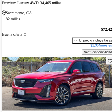
Premium Luxury 4WD
34,465 millas
Sacramento, CA
82 millas
$72,4
Buena oferta
El precio incluye tasa
$1,364/mes es
Verif. disponibilidad
Gu