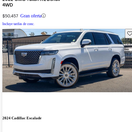
4WD
$50,457
Gran oferta
Incluye tarifas de conc.
Gu
2024 Cadillac Escalade