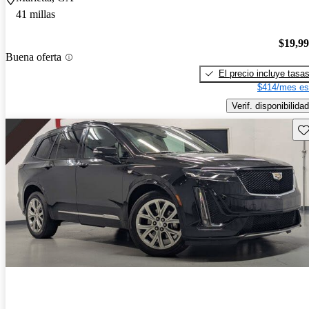
41 millas
$19,9
Buena oferta
El precio incluye tasa
$414/mes es
Verif. disponibilidad
Gu