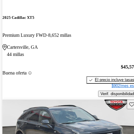
2025 Cadillac XT5
Premium Luxury FWD
8,652 millas
Cartersville, GA
44 millas
$45,5
Buena oferta
El precio incluye tasa
$902/mes es
Verif. disponibilidad
Gu