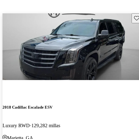
Gu
2018 Cadillac Escalade ESV
Luxury RWD
129,282 millas
Marietta, GA