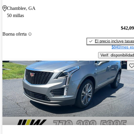
Chamblee, GA
50 millas
$42,0
Buena oferta
El precio incluye tasa
$840/mes es
Verif. disponibilidad
Gu