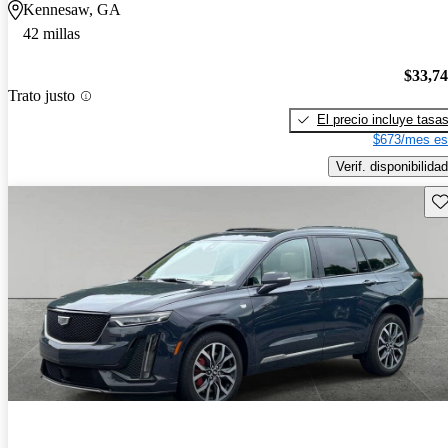
Kennesaw, GA
42 millas
$33,7
Trato justo
El precio incluye tasa
$673/mes es
Verif. disponibilidad
Gu