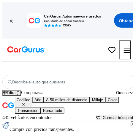
CarGurus: Autos nuevos y usados
Obtene
Con Modo de concesionario
150K+
Autos Cadillac usados en venta cerca de
Carrollton, GA
Describe el auto que quisieras
Compara
Filtro (1)
Ordenar
Cadillac
Año
A 50 millas de distancia
Millaje
Color
Transmisión
Borrar todo
435 vehículos encontrados
Guardar búsque
Compra con precios transparentes.