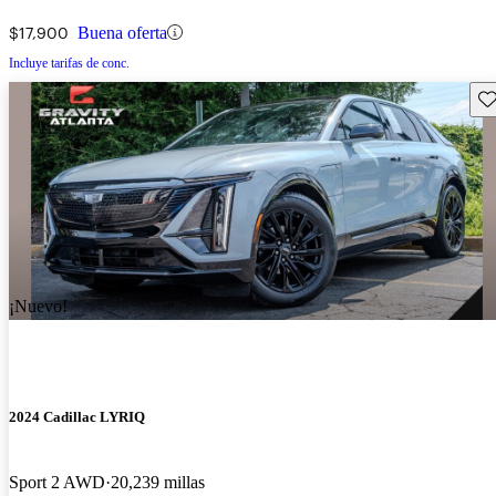
$17,900
Buena oferta
Incluye tarifas de conc.
Gu
¡Nuevo!
2024 Cadillac LYRIQ
Sport 2 AWD
20,239 millas