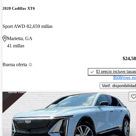
2020 Cadillac XT6
Sport AWD
82,659 millas
Marietta, GA
41 millas
$24,5
Buena oferta
El precio incluye tasa
$508/mes es
Verif. disponibilidad
Gu