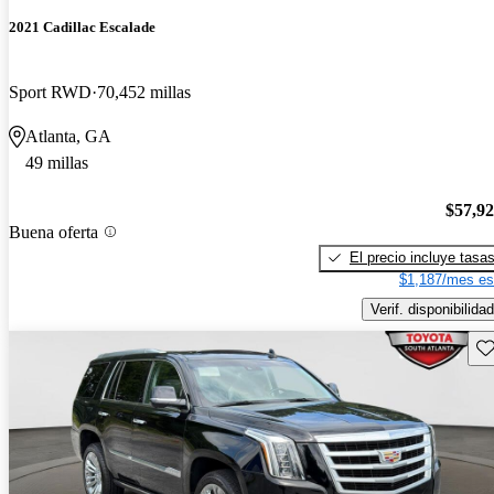
2021 Cadillac Escalade
Sport RWD
70,452 millas
Atlanta, GA
49 millas
$57,9
Buena oferta
El precio incluye tasa
$1,187/mes es
Verif. disponibilidad
Gu