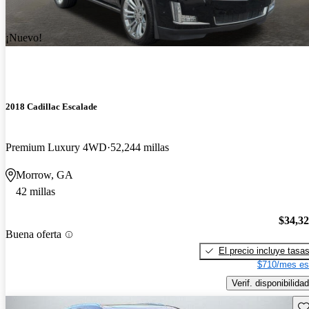
¡Nuevo!
2018 Cadillac Escalade
Premium Luxury 4WD
52,244 millas
Morrow, GA
42 millas
$34,3
Buena oferta
El precio incluye tasa
$710/mes es
Verif. disponibilidad
Gu