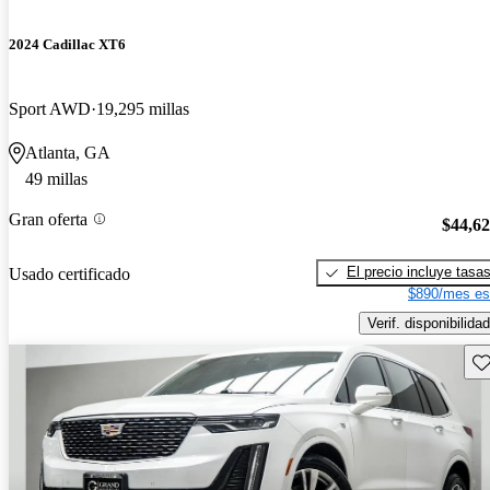
2024 Cadillac XT6
Sport AWD
19,295 millas
Atlanta, GA
49 millas
Gran oferta
$44,6
El precio incluye tasa
Usado certificado
$890/mes es
Verif. disponibilidad
Gu