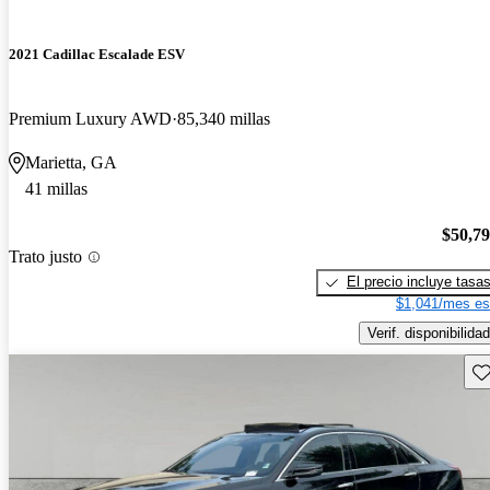
2021 Cadillac Escalade ESV
Premium Luxury AWD
85,340 millas
Marietta, GA
41 millas
$50,7
Trato justo
El precio incluye tasa
$1,041/mes es
Verif. disponibilidad
Gu