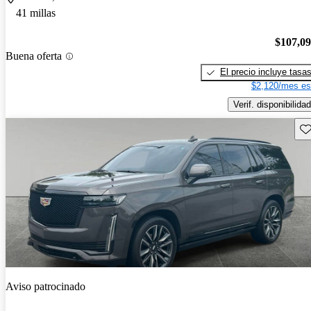
41 millas
$107,0
Buena oferta
El precio incluye tasa
$2,120/mes es
Verif. disponibilidad
Gu
Aviso patrocinado