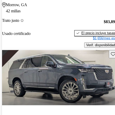
Morrow, GA
42 millas
Trato justo
$83,8
El precio incluye tasa
Usado certificado
$1,656/mes es
Verif. disponibilidad
Gu