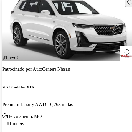
Gu
¡Nuevo!
Patrocinado por
AutoCenters Nissan
2023 Cadillac XT6
Premium Luxury AWD
16,763 millas
Herculaneum, MO
81 millas