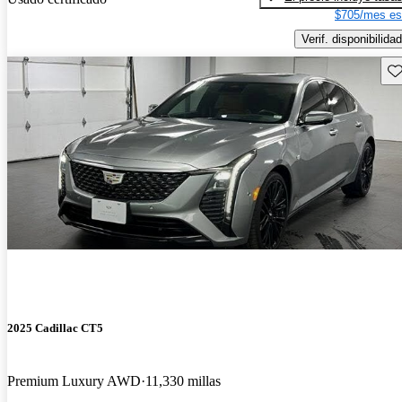
$705/mes es
Verif. disponibilidad
Gu
2025 Cadillac CT5
Premium Luxury AWD
11,330 millas