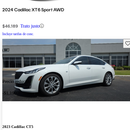
2024 Cadillac XT6 Sport AWD
$46,189
Trato justo
Incluye tarifas de conc.
Gu
Precio reducido
-$1,190
2023 Cadillac CT5