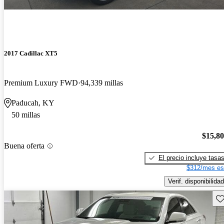
2017 Cadillac XT5
Premium Luxury FWD
94,339 millas
Paducah, KY
50 millas
$15,8
Buena oferta
El precio incluye tasa
$312/mes es
Verif. disponibilidad
Gu