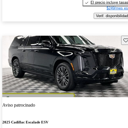
El precio incluye tasa
$249/mes es
Verif. disponibilidad
Gu
Aviso patrocinado
2025 Cadillac Escalade ESV