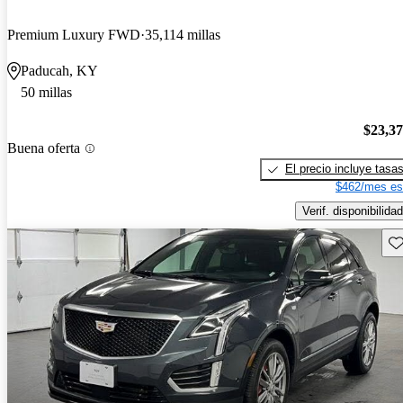
Premium Luxury FWD
35,114 millas
Paducah, KY
50 millas
$23,3
Buena oferta
El precio incluye tasa
$462/mes es
Verif. disponibilidad
Gu