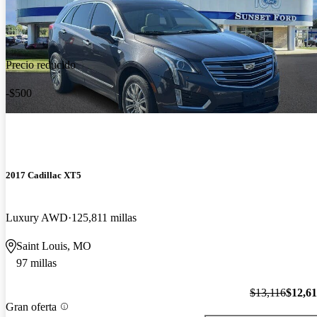
Precio reducido
-$500
2017 Cadillac XT5
Luxury AWD
125,811 millas
Saint Louis, MO
97 millas
$13,116
$12,6
Gran oferta