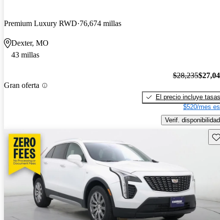
Premium Luxury RWD
76,674 millas
Dexter, MO
43 millas
$28,235
$27,0
Gran oferta
El precio incluye tasa
$520/mes es
Verif. disponibilidad
Gu