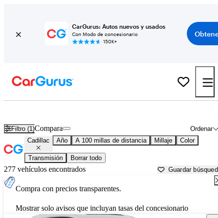
CarGurus: Autos nuevos y usados
Obtene
Con Modo de concesionario
150K+
Autos Cadillac usados en venta cerca de
Cape Girardeau, MO
Compara
Filtro (1)
Ordenar
Cadillac
Año
A 100 millas de distancia
Millaje
Color
Transmisión
Borrar todo
277 vehículos encontrados
Guardar búsque
Compra con precios transparentes.
Mostrar solo avisos que incluyan tasas del concesionario