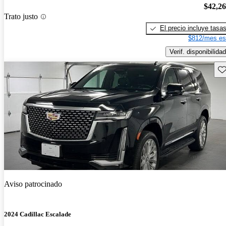
$42,2
Trato justo
El precio incluye tasa
$812/mes es
Verif. disponibilidad
Gu
Aviso patrocinado
2024 Cadillac Escalade