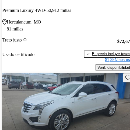
Premium Luxury 4WD
50,912 millas
Herculaneum, MO
81 millas
Trato justo
$72,6
El precio incluye tasa
Usado certificado
$1,384/mes es
Verif. disponibilidad
Gu