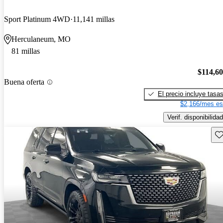
Sport Platinum 4WD
11,141 millas
Herculaneum, MO
81 millas
$114,6
Buena oferta
El precio incluye tasa
$2,166/mes es
Verif. disponibilidad
Gu