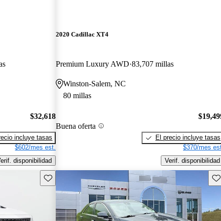
2020 Cadillac XT4
as
Premium Luxury AWD
83,707 millas
Winston-Salem, NC
80 millas
$32,618
$19,49
Buena oferta
recio incluye tasas
El precio incluye tasas
$602/mes est.
$370/mes est
erif. disponibilidad
Verif. disponibilidad
Guarda este Aviso
Gu