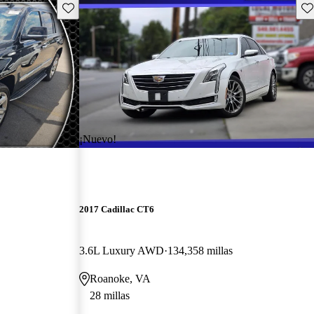
Guarda este Aviso
Gu
¡Nuevo!
2017 Cadillac CT6
3.6L Luxury AWD
134,358 millas
Roanoke, VA
28 millas