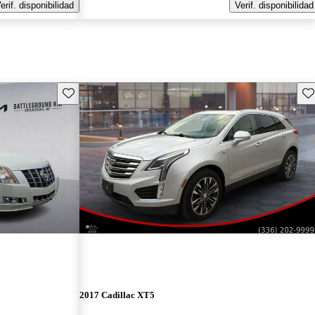
erif. disponibilidad
Verif. disponibilidad
Guarda este Aviso
Gu
2017 Cadillac XT5