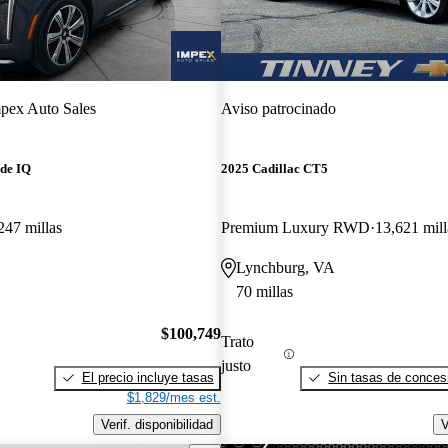
pex Auto Sales
Aviso patrocinado
ade IQ
2025 Cadillac CT5
247 millas
Premium Luxury RWD
13,621 mill
Lynchburg, VA
70 millas
$100,749
Trato
justo
El precio incluye tasas
Sin tasas de concesi
$1,829/mes est.
Verif. disponibilidad
V