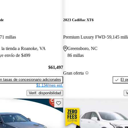
ade
2023 Cadillac XT6
71 millas
Premium Luxury FWD
59,145 mill
a la tienda a Roanoke, VA
Greensboro, NC
uye envío de $499
86 millas
$61,497
Gran oferta
n tasas de concesionario adicionales
El p
$1,134/mes est.
Verif. disponibilidad
V
Guarda este Aviso