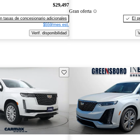
$29,497
Gran oferta
n tasas de concesionario adicionales
El p
$559/mes est.
Verif. disponibilidad
V
Guarda este Aviso