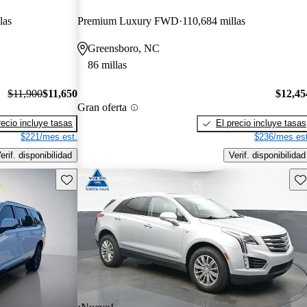
las
Premium Luxury FWD
110,684 millas
Greensboro, NC
86 millas
$11,900
$11,650
$12,45
Gran oferta
recio incluye tasas
El precio incluye tasas
$221/mes est.
$236/mes est
erif. disponibilidad
Verif. disponibilidad
Guarda este Aviso
Gu