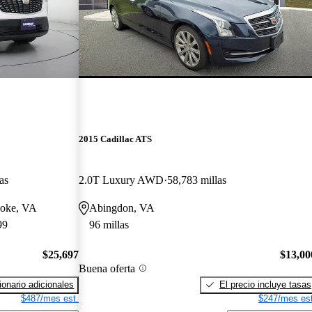
2015 Cadillac ATS
as
2.0T Luxury AWD
58,783 millas
anoke, VA
Abingdon, VA
99
96 millas
$25,697
$13,00
Buena oferta
onario adicionales
El precio incluye tasas
$487/mes est.
$247/mes est