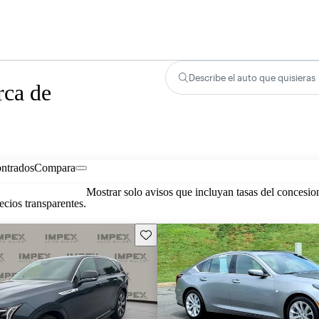
Describe el auto que quisieras
rca de
ontrados
Compara
Mostrar solo avisos que incluyan tasas del concesio
cios transparentes.
Guarda este Aviso