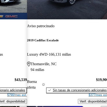
Aviso patrocinado
2019 Cadillac Escalade
as
Luxury 4WD
166,131 millas
Thomasville, NC
94 millas
$43,539
$19,90
Buena
oferta
onario adicionales
Sin tasas de concesionario adicionales
$790/mes est.
$377/mes est
erif. disponibilidad
Verif. disponibilidad