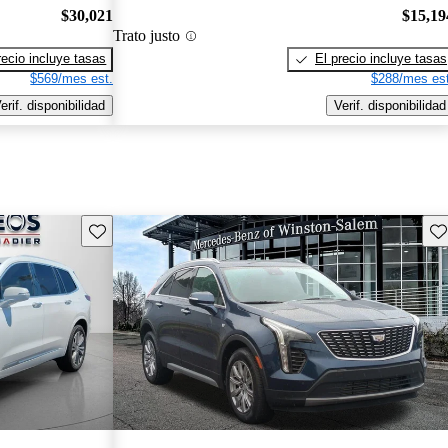
$30,021
$15,19
Trato justo
recio incluye tasas
El precio incluye tasas
$569/mes est.
$288/mes est
erif. disponibilidad
Verif. disponibilidad
Guarda este Aviso
Gu