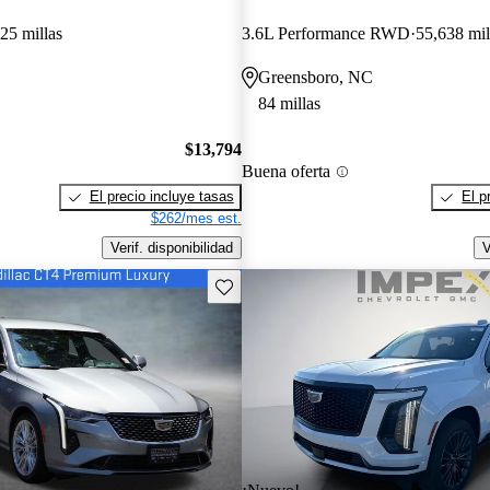
25 millas
3.6L Performance RWD
55,638 mil
Greensboro, NC
84 millas
$13,794
Buena oferta
El precio incluye tasas
El p
$262/mes est.
Verif. disponibilidad
V
Guarda este Aviso