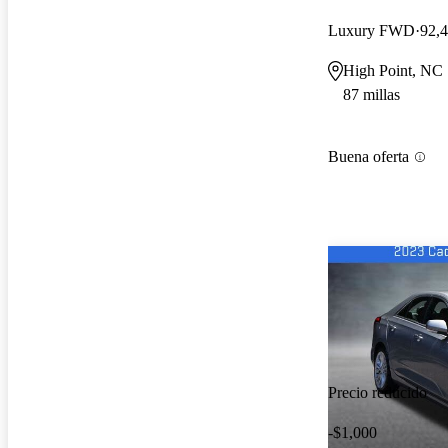
Luxury FWD
92,4
High Point, NC
87 millas
Buena oferta
Precio reducido
-$1,000