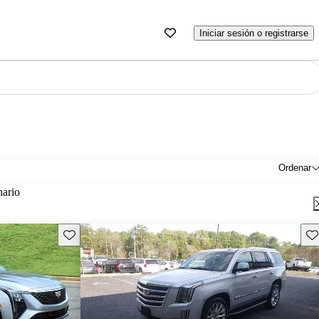
Iniciar sesión o registrarse
Ordenar
nario
Guarda este Aviso
Gu