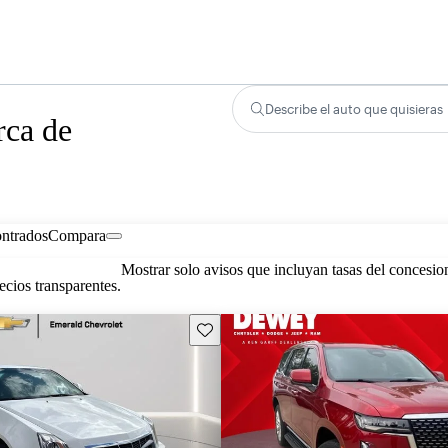
Describe el auto que quisieras
rca de
ontrados
Compara
Mostrar solo avisos que incluyan tasas del concesio
cios transparentes.
Guarda este Aviso