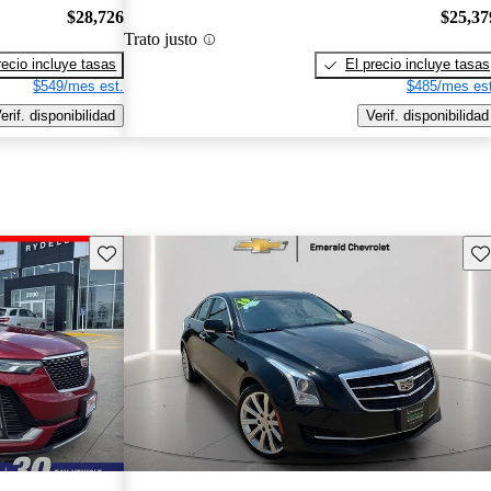
$28,726
$25,37
Trato justo
recio incluye tasas
El precio incluye tasas
$549/mes est.
$485/mes est
erif. disponibilidad
Verif. disponibilidad
Guarda este Aviso
Gu