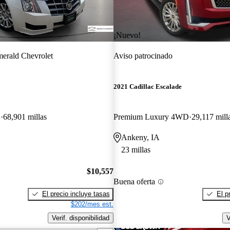
¡Nuevo!
erald Chevrolet
Aviso patrocinado
2021 Cadillac Escalade
D
68,901 millas
Premium Luxury 4WD
29,117 mill
Ankeny, IA
23 millas
$10,557
Buena oferta
El precio incluye tasas
El p
$202/mes est.
Verif. disponibilidad
V