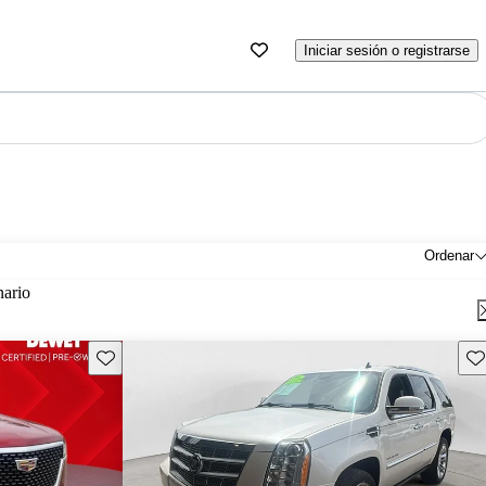
Iniciar sesión o registrarse
Ordenar
nario
Guarda este Aviso
Gu