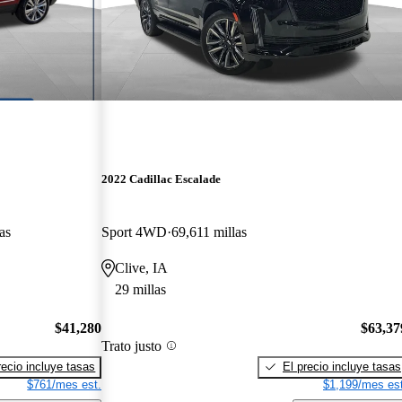
2022 Cadillac Escalade
as
Sport 4WD
69,611 millas
Clive, IA
29 millas
$41,280
$63,37
Trato justo
recio incluye tasas
El precio incluye tasas
$761/mes est.
$1,199/mes est