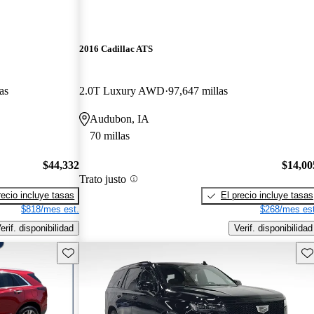
2016 Cadillac ATS
as
2.0T Luxury AWD
97,647 millas
Audubon, IA
70 millas
$44,332
$14,00
Trato justo
recio incluye tasas
El precio incluye tasas
$818/mes est.
$268/mes est
erif. disponibilidad
Verif. disponibilidad
Guarda este Aviso
Gu