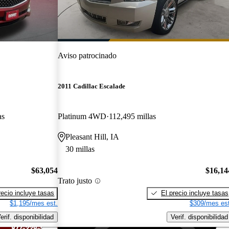
Aviso patrocinado
2011 Cadillac Escalade
as
Platinum 4WD
112,495 millas
Pleasant Hill, IA
30 millas
$63,054
$16,14
Trato justo
recio incluye tasas
El precio incluye tasas
$1,195/mes est.
$309/mes est
erif. disponibilidad
Verif. disponibilidad