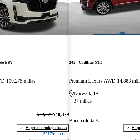
ade ESV
2024 Cadillac XT5
WD
109,275 millas
Premium Luxury AWD
14,883 mill
Norwalk, IA
37 millas
$49,379
$48,379
Buena oferta
El precio incluye tasas
El p
$917/mes est.