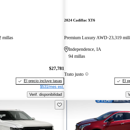
2024 Cadillac XT6
 millas
Premium Luxury AWD
23,319 mill
Independence, IA
94 millas
$27,781
Trato justo
El precio incluye tasas
El p
$531/mes est.
Verif. disponibilidad
V
Guarda este Aviso