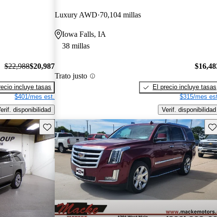
Luxury AWD
70,104 millas
Iowa Falls, IA
38 millas
$22,988
$20,987
$16,48
Trato justo
recio incluye tasas
El precio incluye tasas
$401/mes est.
$315/mes est
erif. disponibilidad
Verif. disponibilidad
Guarda este Aviso
Gu