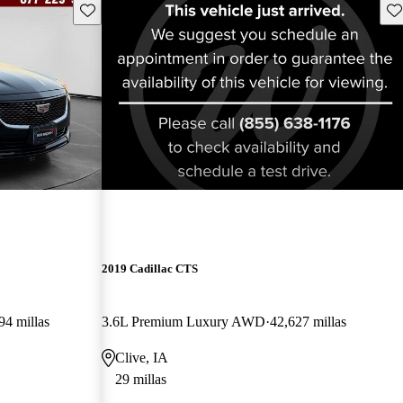
Guarda este Aviso
Gu
¡Nuevo!
2019 Cadillac CTS
94 millas
3.6L Premium Luxury AWD
42,627 millas
Clive, IA
29 millas