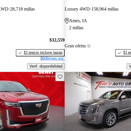
 AWD
28,718 millas
Luxury 4WD
158,964 millas
Ames, IA
2 millas
$32,559
Gran oferta
El precio incluye tasas
El p
$606/mes est.
Verif. disponibilidad
V
Guarda este Aviso