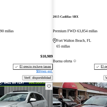
2015 Cadillac SRX
90 millas
Premium FWD
63,854 millas
Fort Walton Beach, FL
65 millas
$10,989
Buena oferta
El precio incluye tasas
El p
$0/mes est.
Verif. disponibilidad
V
Guarda este Aviso