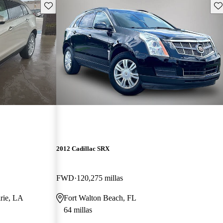
Guarda este Aviso
Gu
2012 Cadillac SRX
FWD
120,275 millas
irie, LA
Fort Walton Beach, FL
64 millas