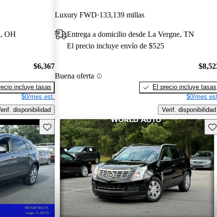
Luxury FWD
133,139 millas
a, OH
Entrega a domicilio desde La Vergne, TN
El precio incluye envío de $525
$6,367
$8,52
Buena oferta
recio incluye tasas
El precio incluye tasas
$0/mes est.
$0/mes est
erif. disponibilidad
Verif. disponibilidad
Guarda este Aviso
Gu