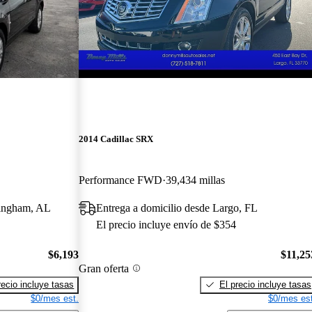
2014 Cadillac SRX
Performance FWD
39,434 millas
mingham, AL
Entrega a domicilio desde Largo, FL
El precio incluye envío de $354
$6,193
$11,25
Gran oferta
recio incluye tasas
El precio incluye tasas
$0/mes est.
$0/mes est