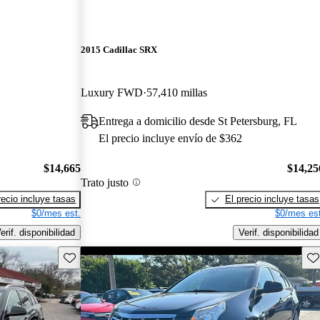
2015 Cadillac SRX
Luxury FWD
57,410 millas
Entrega a domicilio desde St Petersburg, FL
El precio incluye envío de $362
$14,665
$14,25
Trato justo
recio incluye tasas
El precio incluye tasas
$0/mes est.
$0/mes est
erif. disponibilidad
Verif. disponibilidad
Guarda este Aviso
Gu