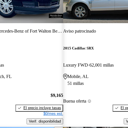
rcedes-Benz of Fort Walton Beach
Aviso patrocinado
2015 Cadillac SRX
las
Luxury FWD
62,001 millas
ch, FL
Mobile, AL
51 millas
$9,165
Buena oferta
El precio incluye tasas
El p
$0/mes est.
Verif. disponibilidad
V