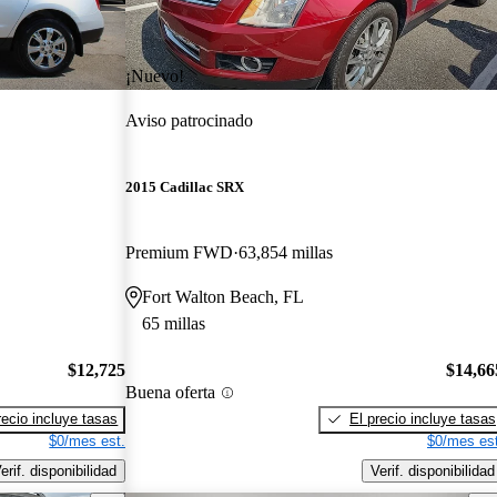
¡Nuevo!
Aviso patrocinado
2015 Cadillac SRX
Premium FWD
63,854 millas
Fort Walton Beach, FL
65 millas
$12,725
$14,66
Buena oferta
recio incluye tasas
El precio incluye tasas
$0/mes est.
$0/mes est
erif. disponibilidad
Verif. disponibilidad