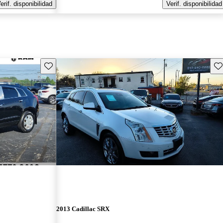
erif. disponibilidad
Verif. disponibilidad
Guarda este Aviso
Gu
2013 Cadillac SRX