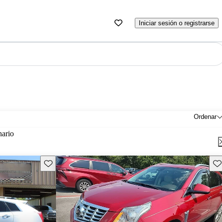
Iniciar sesión o registrarse
Ordenar
nario
Guarda este Aviso
Gu