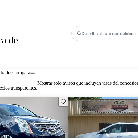
Describe el auto que quisieras
ca de
trados
Compara
Mostrar solo avisos que incluyan tasas del concesio
cios transparentes.
Guarda este Aviso