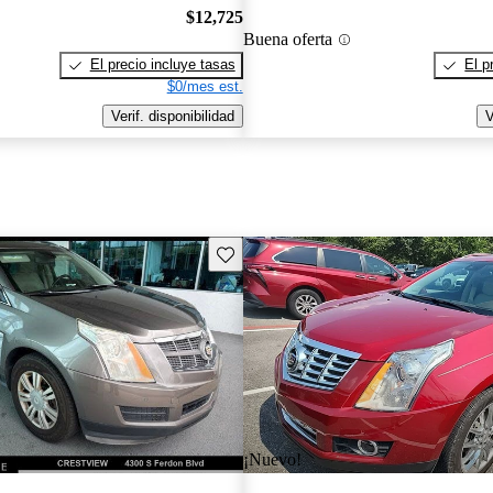
$12,725
Buena oferta
El precio incluye tasas
El p
$0/mes est.
Verif. disponibilidad
V
Guarda este Aviso
¡Nuevo!