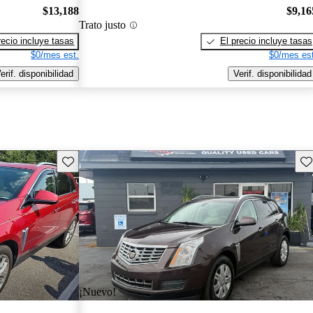
$13,188
$9,16
Trato justo
recio incluye tasas
El precio incluye tasas
$0/mes est.
$0/mes est
erif. disponibilidad
Verif. disponibilidad
Guarda este Aviso
Gu
¡Nuevo!