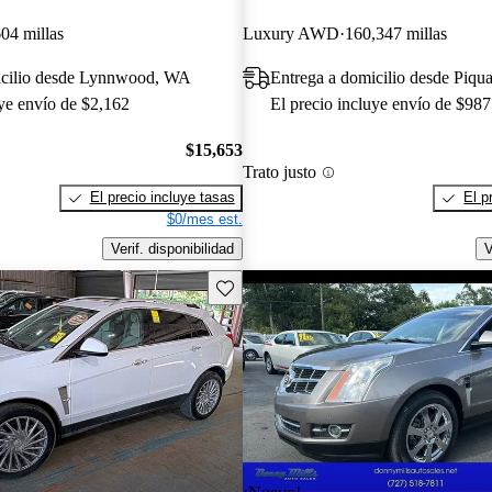
04 millas
Luxury AWD
160,347 millas
icilio desde Lynnwood, WA
Entrega a domicilio desde Piqu
uye envío de $2,162
El precio incluye envío de $987
$15,653
Trato justo
El precio incluye tasas
El p
$0/mes est.
Verif. disponibilidad
V
Guarda este Aviso