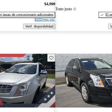
$4,900
Trato justo
n tasas de concesionario adicionales
El p
$102/mes est.
Verif. disponibilidad
V
Guarda este Aviso