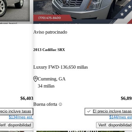
Aviso patrocinado
2013 Cadillac SRX
Luxury FWD
136,650 millas
Cumming, GA
34 millas
$6,403
$6,89
Buena oferta
recio incluye tasas
El precio incluye tasas
$134/mes est.
$144/mes est
erif. disponibilidad
Verif. disponibilidad