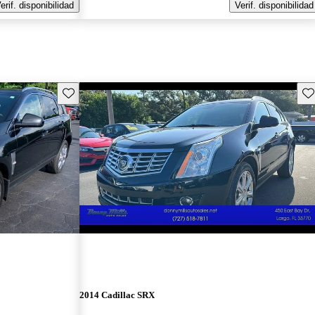
erif. disponibilidad
Verif. disponibilidad
Guarda este Aviso
Gu
2014 Cadillac SRX