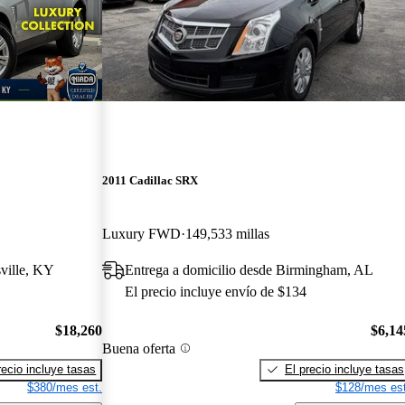
2011 Cadillac SRX
Luxury FWD
149,533 millas
sville, KY
Entrega a domicilio desde Birmingham, AL
El precio incluye envío de $134
$18,260
$6,14
Buena oferta
recio incluye tasas
El precio incluye tasas
$380/mes est.
$128/mes est