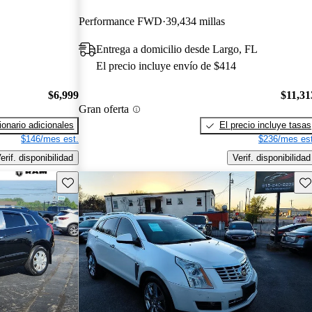
Performance FWD
39,434 millas
Entrega a domicilio desde Largo, FL
El precio incluye envío de $414
$6,999
$11,31
Gran oferta
onario adicionales
El precio incluye tasas
$146/mes est.
$236/mes est
erif. disponibilidad
Verif. disponibilidad
Guarda este Aviso
Gu