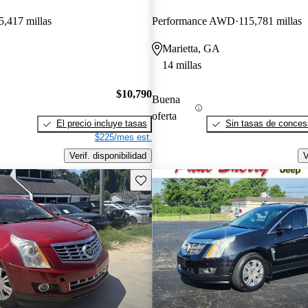
5,417 millas
Performance AWD
115,781 millas
Marietta, GA
14 millas
$10,790
Buena
oferta
El precio incluye tasas
Sin tasas de concesi
$225/mes est.
Verif. disponibilidad
V
Guarda este Aviso