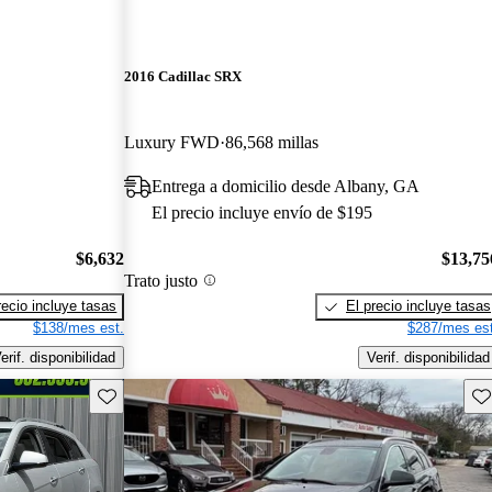
2016 Cadillac SRX
Luxury FWD
86,568 millas
Entrega a domicilio desde Albany, GA
El precio incluye envío de $195
$6,632
$13,75
Trato justo
recio incluye tasas
El precio incluye tasas
$138/mes est.
$287/mes est
erif. disponibilidad
Verif. disponibilidad
Guarda este Aviso
Gu