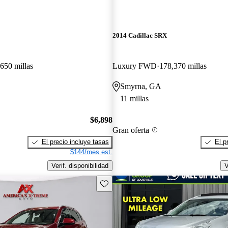
2014 Cadillac SRX
650 millas
Luxury FWD
178,370 millas
Smyrna, GA
11 millas
$6,898
Gran oferta
El precio incluye tasas
El p
$144/mes est.
Verif. disponibilidad
V
Guarda este Aviso