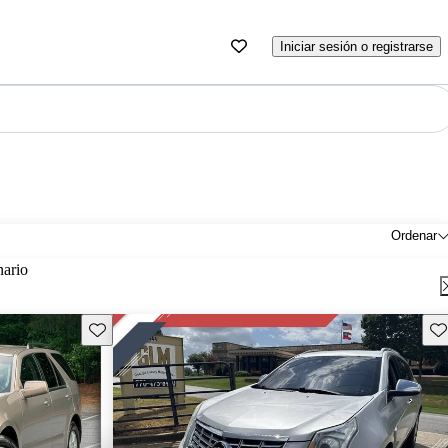
Iniciar sesión o registrarse
Ordenar
nario
Guarda este Aviso
Gu