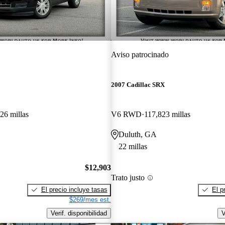
Aviso patrocinado
2007 Cadillac SRX
26 millas
V6 RWD
117,823 millas
Duluth, GA
22 millas
$12,903
Trato justo
El precio incluye tasas
El p
$269/mes est.
Verif. disponibilidad
V