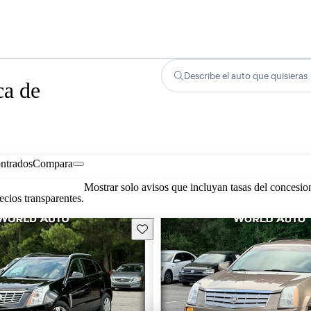
Describe el auto que quisieras
ca de
ontrados
Compara
Mostrar solo avisos que incluyan tasas del concesio
cios transparentes.
Guarda este Aviso