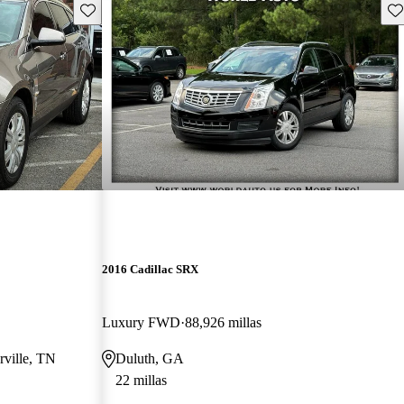
Guarda este Aviso
Gu
2016 Cadillac SRX
Luxury FWD
88,926 millas
rville, TN
Duluth, GA
22 millas