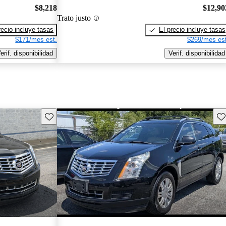
$8,218
$12,90
Trato justo
recio incluye tasas
El precio incluye tasas
$171/mes est.
$269/mes est
erif. disponibilidad
Verif. disponibilidad
Guarda este Aviso
Gu