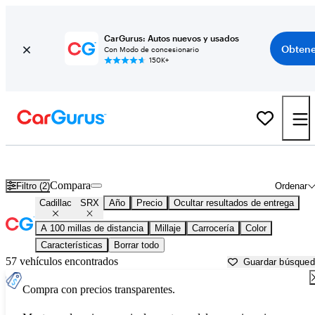
CarGurus: Autos nuevos y usados
Obtene
Con Modo de concesionario
150K+
Cadillac SRX usados en venta cerca de
Albuquerque, NM
Compara
Filtro (2)
Ordenar
Cadillac
SRX
Año
Precio
Ocultar resultados de entrega
A 100 millas de distancia
Millaje
Carrocería
Color
Características
Borrar todo
57 vehículos encontrados
Guardar búsque
Compra con precios transparentes.