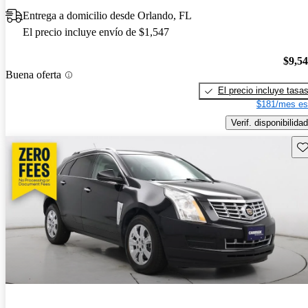
Entrega a domicilio desde Orlando, FL
El precio incluye envío de $1,547
$9,5
Buena oferta
El precio incluye tasa
$181/mes es
Verif. disponibilidad
Gu