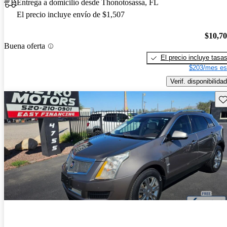
Entrega a domicilio desde Thonotosassa, FL
El precio incluye envío de $1,507
$10,7
Buena oferta
El precio incluye tasa
$203/mes es
Verif. disponibilidad
Gu