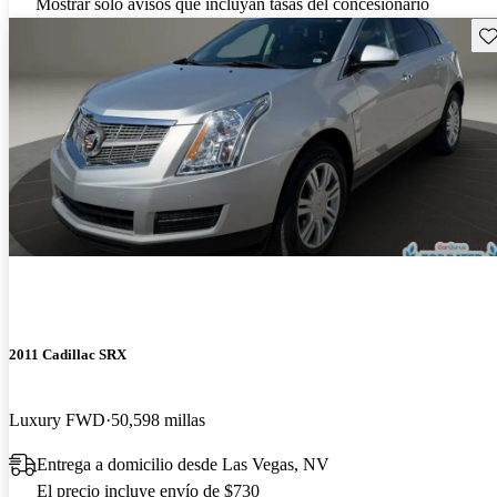
Mostrar solo avisos que incluyan tasas del concesionario
Gu
2011 Cadillac SRX
Luxury FWD
50,598 millas
Entrega a domicilio desde Las Vegas, NV
El precio incluye envío de $730