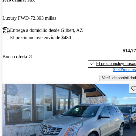
2016 Cadillac SRX
Luxury FWD
72,393 millas
Entrega a domicilio desde Gilbert, AZ
El precio incluye envío de $480
$14,7
Buena oferta
El precio incluye tasa
$280/mes es
Verif. disponibilidad
Gu