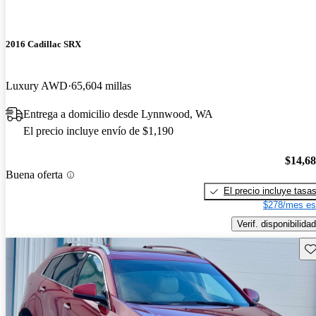
2016 Cadillac SRX
Luxury AWD
65,604 millas
Entrega a domicilio desde Lynnwood, WA
El precio incluye envío de $1,190
$14,6
Buena oferta
El precio incluye tasa
$278/mes es
Verif. disponibilidad
Gu