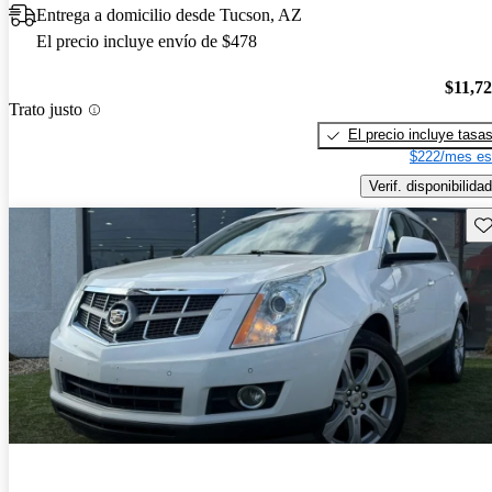
Entrega a domicilio desde Tucson, AZ
El precio incluye envío de $478
$11,7
Trato justo
El precio incluye tasa
$222/mes es
Verif. disponibilidad
Gu