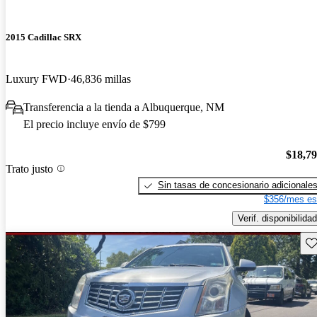
2015 Cadillac SRX
Luxury FWD
46,836 millas
Transferencia a la tienda a Albuquerque, NM
El precio incluye envío de $799
$18,7
Trato justo
Sin tasas de concesionario adicionale
$356/mes es
Verif. disponibilidad
Gu