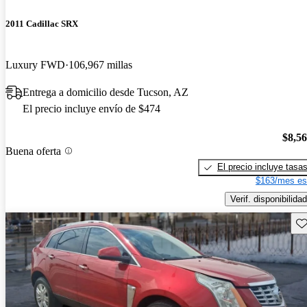
2011 Cadillac SRX
Luxury FWD
106,967 millas
Entrega a domicilio desde Tucson, AZ
El precio incluye envío de $474
$8,5
Buena oferta
El precio incluye tasa
$163/mes es
Verif. disponibilidad
Gu