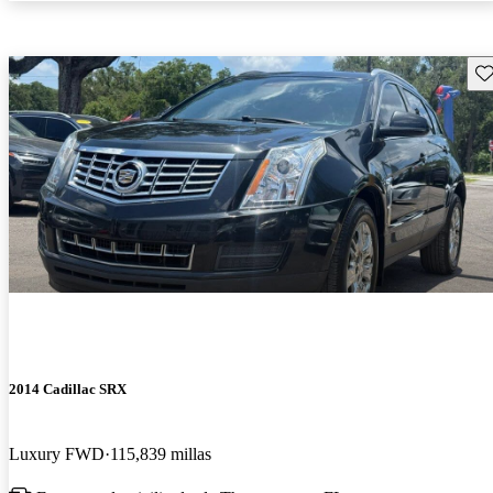
Gu
2014 Cadillac SRX
Luxury FWD
115,839 millas