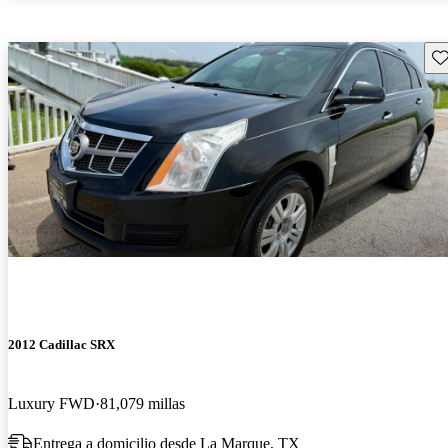
Gu
2012 Cadillac SRX
Luxury FWD
81,079 millas
Entrega a domicilio desde La Marque, TX