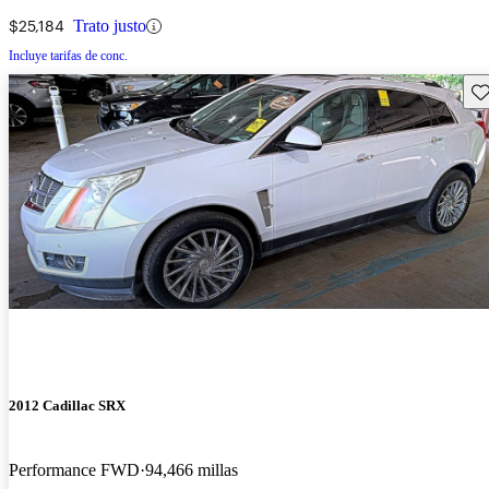
$25,184
Trato justo
Incluye tarifas de conc.
Gu
2012 Cadillac SRX
Performance FWD
94,466 millas