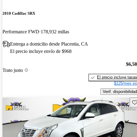
2010 Cadillac SRX
Performance FWD
178,932 millas
Entrega a domicilio desde Placentia, CA
El precio incluye envío de $968
$6,5
Trato justo
El precio incluye tasa
$125/mes es
Verif. disponibilidad
Gu