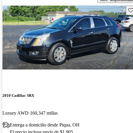
Gu
2010 Cadillac SRX
Luxury AWD
160,347 millas
Entrega a domicilio desde Piqua, OH
El precio incluye envío de $1,905