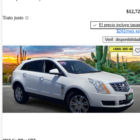
$12,7
Trato justo
El precio incluye tasa
$241/mes es
Verif. disponibilidad
Gu