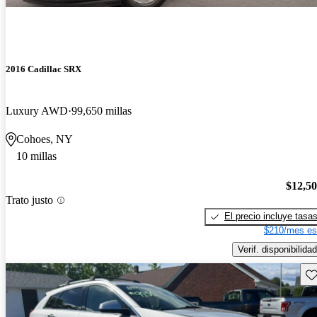
2016 Cadillac SRX
Luxury AWD
99,650 millas
Cohoes, NY
10 millas
$12,5
Trato justo
El precio incluye tasa
$210/mes es
Verif. disponibilidad
Gu