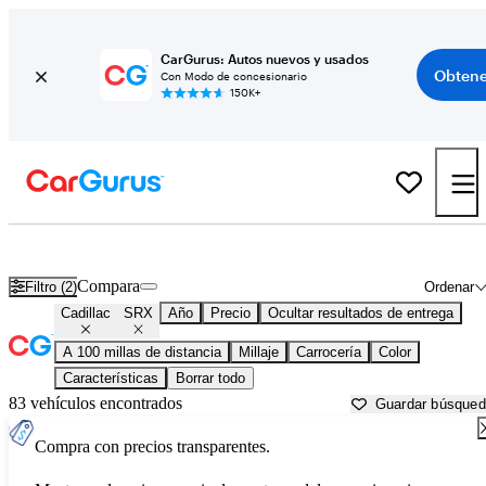
CarGurus: Autos nuevos y usados
Obtene
Con Modo de concesionario
150K+
Cadillac SRX usados en venta cerca de
Albany, NY
Compara
Filtro (2)
Ordenar
Cadillac
SRX
Año
Precio
Ocultar resultados de entrega
A 100 millas de distancia
Millaje
Carrocería
Color
Características
Borrar todo
83 vehículos encontrados
Guardar búsque
Compra con precios transparentes.