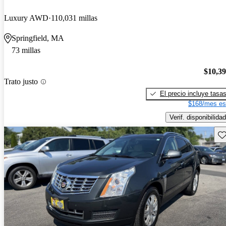
Luxury AWD
110,031 millas
Springfield, MA
73 millas
$10,3
Trato justo
El precio incluye tasa
$168/mes es
Verif. disponibilidad
Gu