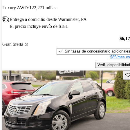
Luxury AWD
122,271 millas
Entrega a domicilio desde Warminster, PA
El precio incluye envío de $181
$6,1
Gran oferta
Sin tasas de concesionario adicionale
$85/mes es
Verif. disponibilidad
Gu