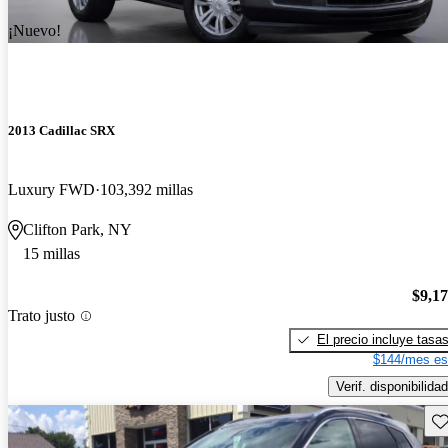
¡Nuevo!
2013 Cadillac SRX
Luxury FWD
103,392 millas
Clifton Park, NY
15 millas
$9,1
Trato justo
El precio incluye tasa
$144/mes es
Verif. disponibilidad
Gu