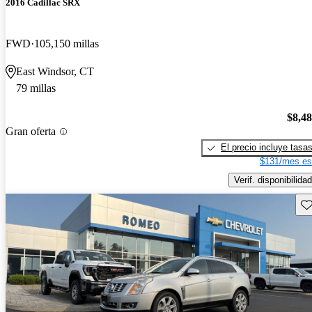
2016 Cadillac SRX
FWD
105,150 millas
East Windsor, CT
79 millas
$8,4
Gran oferta
El precio incluye tasa
$131/mes es
Verif. disponibilidad
Gu