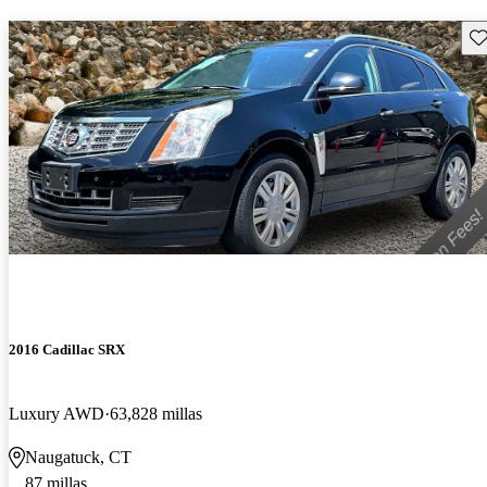
Gu
2016 Cadillac SRX
Luxury AWD
63,828 millas
Naugatuck, CT
87 millas