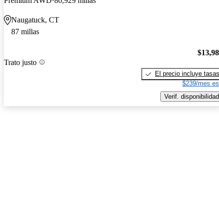
Premium AWD
80,929 millas
Naugatuck, CT
87 millas
$13,9
Trato justo
El precio incluye tasa
$239/mes es
Verif. disponibilidad