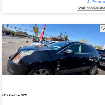
$147/mes es
Verif. disponibilidad
Gu
2012 Cadillac SRX