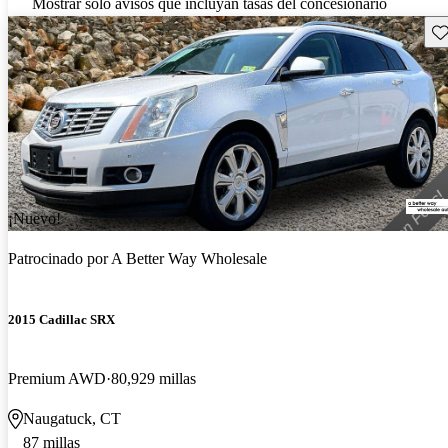
Mostrar solo avisos que incluyan tasas del concesionario
Gu
¡Nuevo!
Patrocinado por
A Better Way Wholesale
2015 Cadillac SRX
Premium AWD
80,929 millas
Naugatuck, CT
87 millas