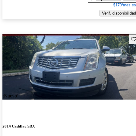
$170/mes es
Verif. disponibilidad
Gu
¡Nuevo!
2014 Cadillac SRX