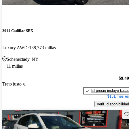
2014 Cadillac SRX
Luxury AWD
138,373 millas
Schenectady, NY
11 millas
$9,4
Trato justo
El precio incluye tasa
$151/mes es
Verif. disponibilidad
Gu