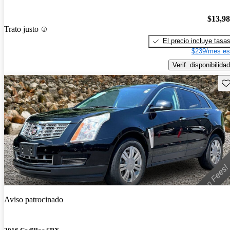
$13,9
Trato justo
El precio incluye tasa
$239/mes es
Verif. disponibilidad
Gu
Aviso patrocinado