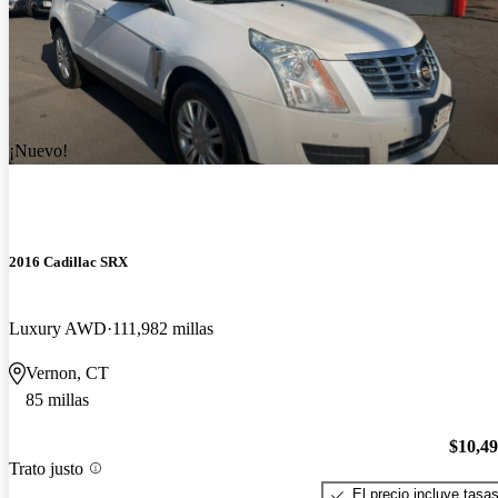
¡Nuevo!
2016 Cadillac SRX
Luxury AWD
111,982 millas
Vernon, CT
85 millas
$10,4
Trato justo
El precio incluye tasa