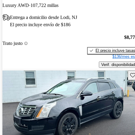
Luxury AWD
107,722 millas
Entrega a domicilio desde Lodi, NJ
El precio incluye envío de $186
$8,7
Trato justo
El precio incluye tasa
$136/mes es
Verif. disponibilidad
Gu