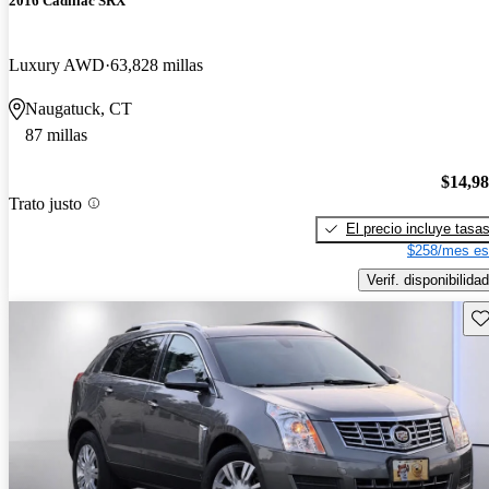
2016 Cadillac SRX
Luxury AWD
63,828 millas
Naugatuck, CT
87 millas
$14,9
Trato justo
El precio incluye tasa
$258/mes es
Verif. disponibilidad
Gu