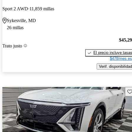
Sport 2 AWD
11,859 millas
Sykesville, MD
26 millas
$45,2
Trato justo
El precio incluye tasa
$478/mes es
Verif. disponibilidad
Gu