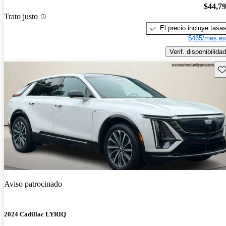
$44,7
Trato justo
El precio incluye tasa
$465/mes es
Verif. disponibilidad
Gu
Aviso patrocinado
2024 Cadillac LYRIQ