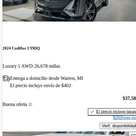
2024 Cadillac LYRIQ
Luxury 1 AWD
26,678 millas
Entrega a domicilio desde Warren, MI
El precio incluye envío de $402
$37,5
Buena oferta
El precio incluye tasa
$283/mes es
Verif. disponibilidad
Gu