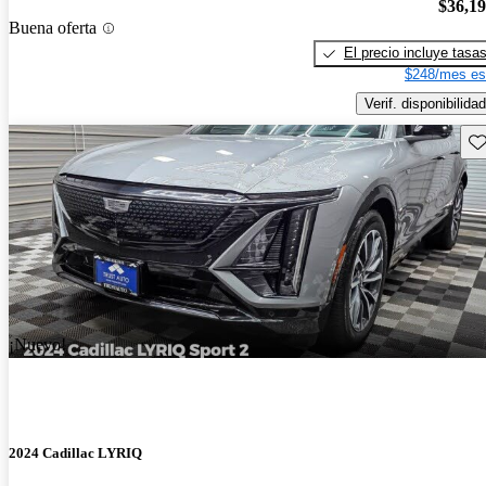
$36,1
Buena oferta
El precio incluye tasa
$248/mes es
Verif. disponibilidad
Gu
¡Nuevo!
2024 Cadillac LYRIQ