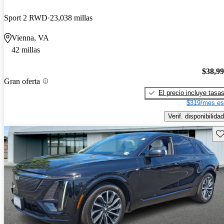
Sport 2 RWD
23,038 millas
Vienna, VA
42 millas
$38,9
Gran oferta
El precio incluye tasa
$319/mes es
Verif. disponibilidad
Gu