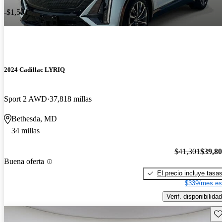
-$1,501
2024 Cadillac LYRIQ
Sport 2 AWD
37,818 millas
Bethesda, MD
34 millas
$41,301
$39,8
Buena oferta
El precio incluye tasa
$339/mes es
Verif. disponibilidad
Gu