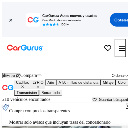
CarGurus: Autos nuevos y usados
Obtene
Con Modo de concesionario
150K+
Cadillac LYRIQ usados en venta cerca de
Baltimore, MD
Compara
Filtro (2)
Ordenar
Cadillac
LYRIQ
Año
A 50 millas de distancia
Millaje
Color
Transmisión
Borrar todo
210 vehículos encontrados
Guardar búsque
Compra con precios transparentes.
Mostrar solo avisos que incluyan tasas del concesionario