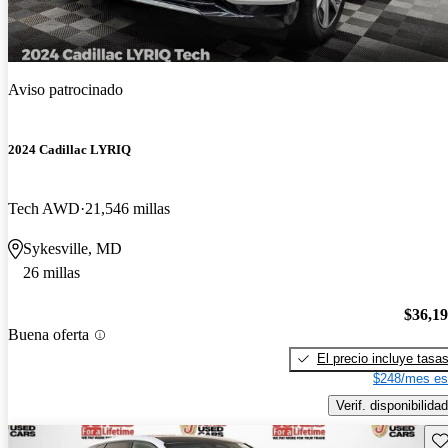
Aviso patrocinado
2024 Cadillac LYRIQ
Tech AWD
21,546 millas
Sykesville, MD
26 millas
$36,1
Buena oferta
El precio incluye tasa
$248/mes es
Verif. disponibilidad
Gu