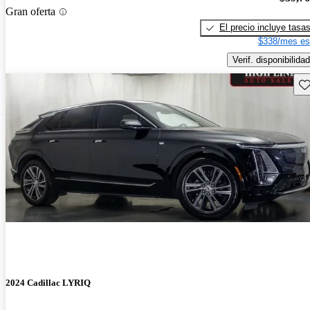
Gran oferta
El precio incluye tasa
$338/mes es
Verif. disponibilidad
Gu
2024 Cadillac LYRIQ