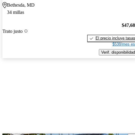
Bethesda, MD
34 millas
$47,6
Trato justo
El precio incluye tasa
$538/mes es
Verif. disponibilidad