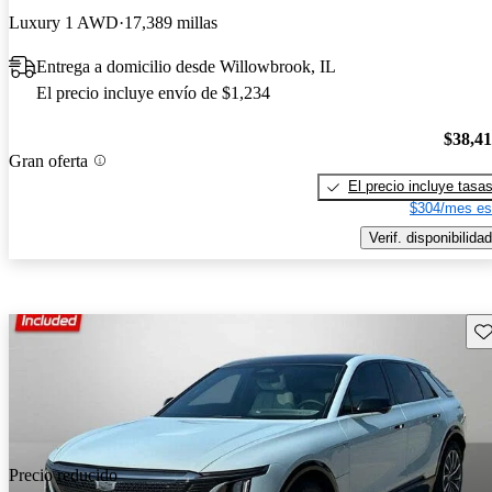
Luxury 1 AWD
17,389 millas
Entrega a domicilio desde Willowbrook, IL
El precio incluye envío de $1,234
$38,4
Gran oferta
El precio incluye tasa
$304/mes es
Verif. disponibilidad
Gu
Precio reducido