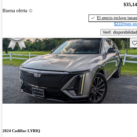
$35,1
Buena oferta
El precio incluye tasa
$222/mes es
Verif. disponibilidad
Gu
2024 Cadillac LYRIQ