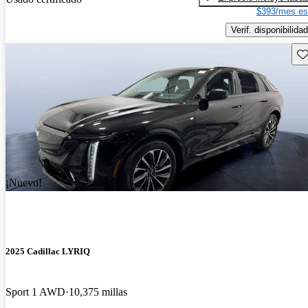
$393/mes es
Verif. disponibilidad
Gu
¡Nuevo!
2025 Cadillac LYRIQ
Sport 1 AWD
10,375 millas