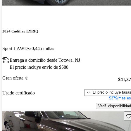
2024 Cadillac LYRIQ
Sport 1 AWD
20,445 millas
Entrega a domicilio desde Totowa, NJ
El precio incluye envío de $588
Gran oferta
$41,3
El precio incluye tasa
Usado certificado
$379/mes es
Verif. disponibilidad
Gu