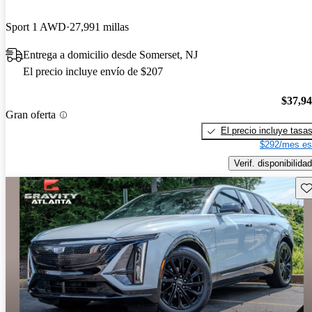
Sport 1 AWD
27,991 millas
Entrega a domicilio desde Somerset, NJ
El precio incluye envío de $207
$37,9
Gran oferta
El precio incluye tasa
$292/mes es
Verif. disponibilidad
Gu