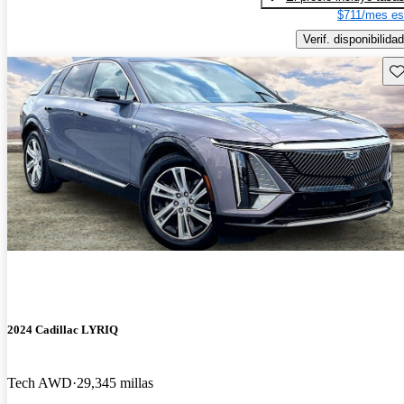
$711/mes es
Verif. disponibilidad
Gu
2024 Cadillac LYRIQ
Tech AWD
29,345 millas