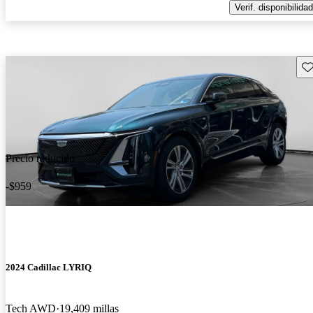
Verif. disponibilidad
Gu
Precio reducido
-$959
2024 Cadillac LYRIQ
Tech AWD
19,409 millas