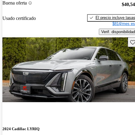
Buena oferta
$40,5
El precio incluye tasa
Usado certificado
$814/mes es
Verif. disponibilidad
Gu
2024 Cadillac LYRIQ