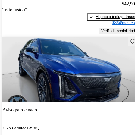
$42,9
Trato justo
El precio incluye tasa
$864/mes es
Verif. disponibilidad
Gu
Aviso patrocinado
2025 Cadillac LYRIQ