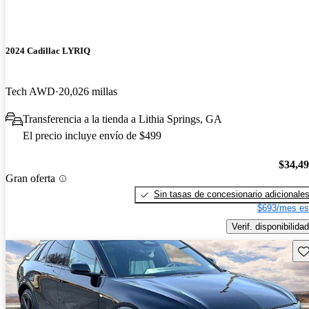
2024 Cadillac LYRIQ
Tech AWD
20,026 millas
Transferencia a la tienda a Lithia Springs, GA
El precio incluye envío de $499
$34,4
Gran oferta
Sin tasas de concesionario adicionale
$693/mes es
Verif. disponibilidad
Gu