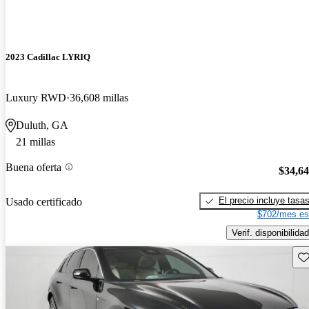
2023 Cadillac LYRIQ
Luxury RWD
36,608 millas
Duluth, GA
21 millas
Buena oferta
$34,6
El precio incluye tasa
Usado certificado
$702/mes es
Verif. disponibilidad
Gu