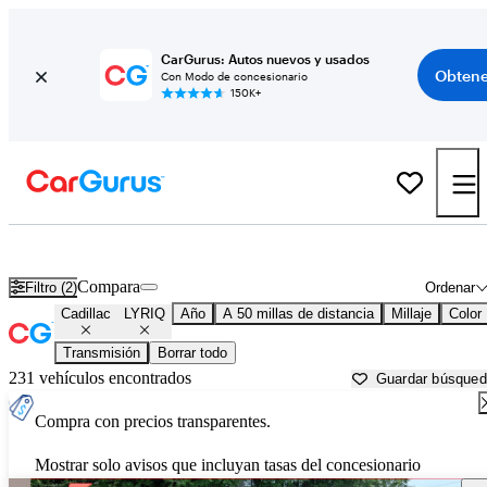
CarGurus: Autos nuevos y usados
Obtene
Con Modo de concesionario
150K+
Cadillac LYRIQ usados en venta cerca de
Atlanta, GA
Compara
Filtro (2)
Ordenar
Cadillac
LYRIQ
Año
A 50 millas de distancia
Millaje
Color
Transmisión
Borrar todo
231 vehículos encontrados
Guardar búsque
Compra con precios transparentes.
Mostrar solo avisos que incluyan tasas del concesionario