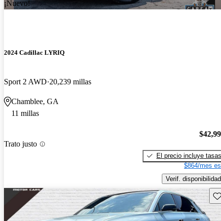
¡Nuevo!
2024 Cadillac LYRIQ
Sport 2 AWD
20,239 millas
Chamblee, GA
11 millas
$42,9
Trato justo
El precio incluye tasa
$864/mes es
Verif. disponibilidad
Gu