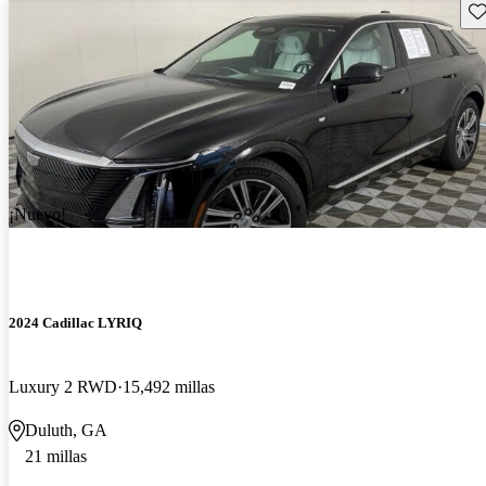
Gu
¡Nuevo!
2024 Cadillac LYRIQ
Luxury 2 RWD
15,492 millas
Duluth, GA
21 millas