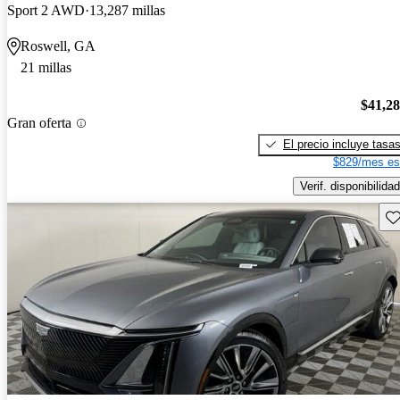
Sport 2 AWD
13,287 millas
Roswell, GA
21 millas
$41,2
Gran oferta
El precio incluye tasa
$829/mes es
Verif. disponibilidad
Gu