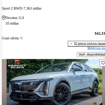
Sport 2 RWD
7,363 millas
Decatur, GA
10 millas
$42,3
Gran oferta
El precio incluye tasa
$844/mes es
Verif. disponibilidad
Gu