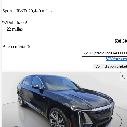
Sport 1 RWD
20,449 millas
Duluth, GA
22 millas
$38,3
Buena oferta
El precio incluye tasa
$769/mes es
Verif. disponibilidad
Gu