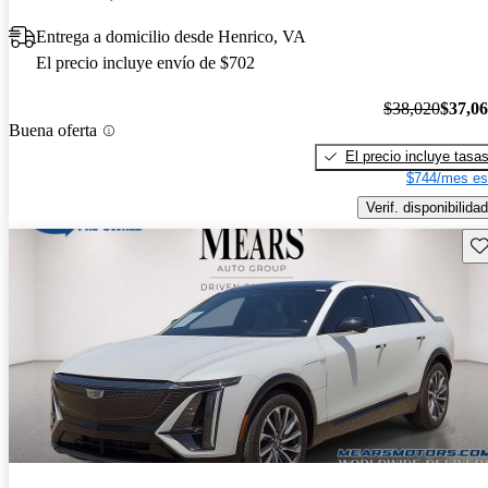
Entrega a domicilio desde Henrico, VA
El precio incluye envío de $702
$38,020
$37,0
Buena oferta
El precio incluye tasa
$744/mes es
Verif. disponibilidad
Gu