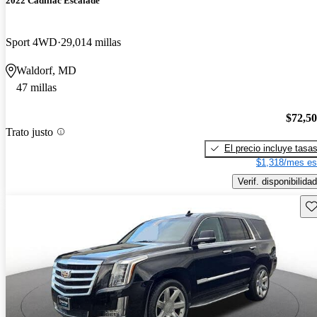
2022 Cadillac Escalade
Sport 4WD
29,014 millas
Waldorf, MD
47 millas
$72,5
Trato justo
El precio incluye tasa
$1,318/mes es
Verif. disponibilidad
Gu