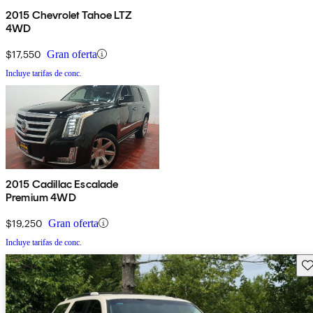
2015 Chevrolet Tahoe LTZ
4WD
$17,550
Gran oferta
Incluye tarifas de conc.
2015 Cadillac Escalade
Premium 4WD
$19,250
Gran oferta
Incluye tarifas de conc.
Gu