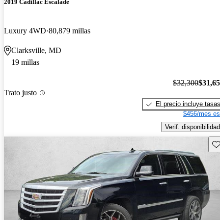
2019 Cadillac Escalade
Luxury 4WD
80,879 millas
Clarksville, MD
19 millas
$32,300
$31,6
Trato justo
El precio incluye tasa
$456/mes es
Verif. disponibilidad
Gu