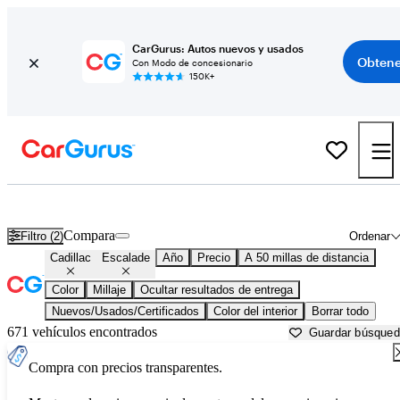
CarGurus: Autos nuevos y usados
Obtene
Con Modo de concesionario
150K+
Cadillac Escalade usados en venta cerca de
Baltimore, MD
Compara
Filtro (2)
Ordenar
Cadillac
Escalade
Año
Precio
A 50 millas de distancia
Color
Millaje
Ocultar resultados de entrega
Nuevos/Usados/Certificados
Color del interior
Borrar todo
671 vehículos encontrados
Guardar búsque
Compra con precios transparentes.