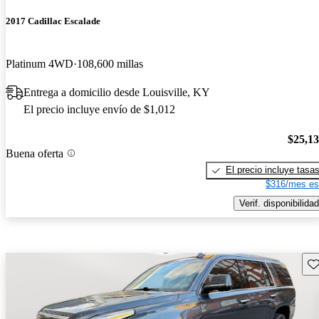
2017 Cadillac Escalade
Platinum 4WD
108,600 millas
Entrega a domicilio desde Louisville, KY
El precio incluye envío de $1,012
$25,1
Buena oferta
El precio incluye tasa
$316/mes es
Verif. disponibilidad
Gu