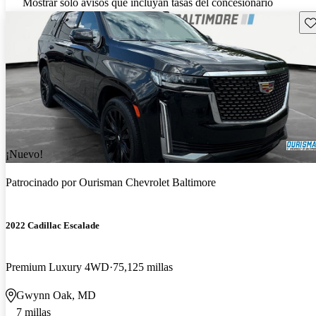
Mostrar solo avisos que incluyan tasas del concesionario
Gu
¡Nuevo!
Patrocinado por
Ourisman Chevrolet Baltimore
2022 Cadillac Escalade
Premium Luxury 4WD
75,125 millas
Gwynn Oak, MD
7 millas