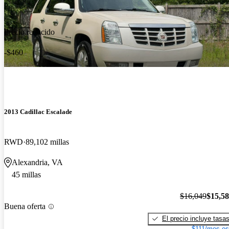
Precio reducido
-$460
2013 Cadillac Escalade
RWD
89,102 millas
Alexandria, VA
45 millas
$16,049
$15,5
Buena oferta
El precio incluye tasa
$111/mes es