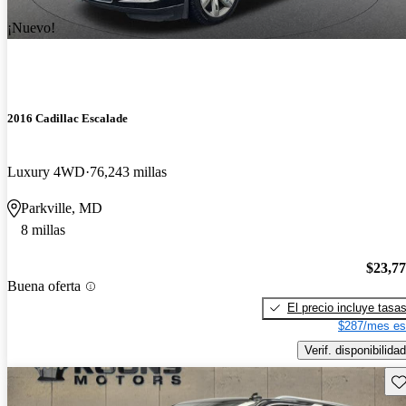
¡Nuevo!
2016 Cadillac Escalade
Luxury 4WD
76,243 millas
Parkville, MD
8 millas
$23,7
Buena oferta
El precio incluye tasa
$287/mes es
Verif. disponibilidad
Gu