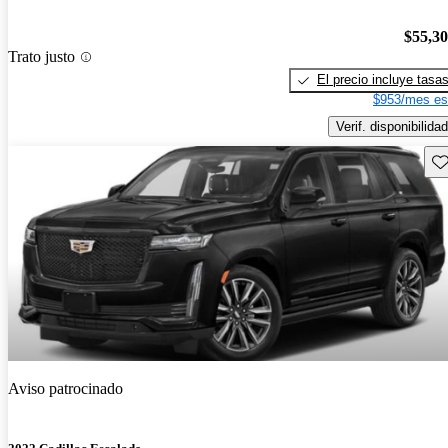
$55,3
Trato justo
El precio incluye tasa
$953/mes es
Verif. disponibilidad
Gu
Aviso patrocinado