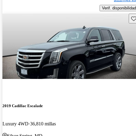
Verif. disponibilidad
Gu
2019 Cadillac Escalade
Luxury 4WD
36,810 millas
Silver Spring, MD