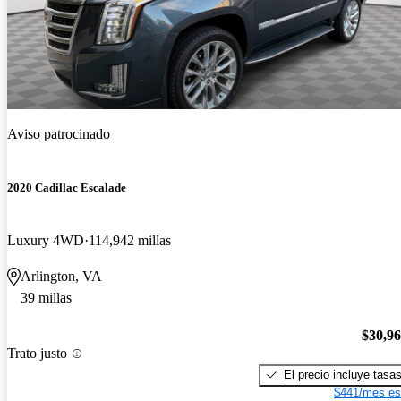
Aviso patrocinado
2020 Cadillac Escalade
Luxury 4WD
114,942 millas
Arlington, VA
39 millas
$30,9
Trato justo
El precio incluye tasa
$441/mes es