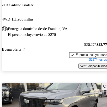
2018 Cadillac Escalade
4WD
111,938 millas
Entrega a domicilio desde Franklin, VA
El precio incluye envío de $276
$26,275
$23,7
Buena oferta
El precio incluye tasa
$287/mes es
Verif. disponibilidad
Gu