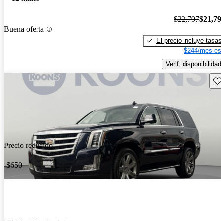
$22,797
$21,7
Buena oferta
El precio incluye tasa
$244/mes es
Verif. disponibilidad
Gu
Precio reducido
-$650