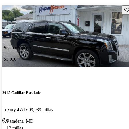
Gu
Precio reducido
-$1,000
2015 Cadillac Escalade
Luxury 4WD
99,989 millas
Pasadena, MD
12 millas