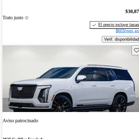
$30,8
Trato justo
El precio incluye tasa
$603/mes es
Verif. disponibilidad
Gu
Aviso patrocinado