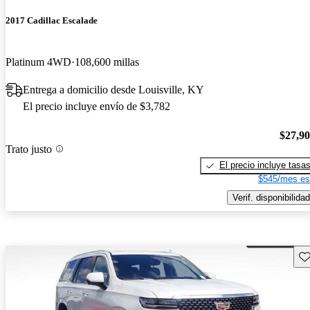
2017 Cadillac Escalade
Platinum 4WD
108,600 millas
Entrega a domicilio desde Louisville, KY
El precio incluye envío de $3,782
$27,9
Trato justo
El precio incluye tasa
$545/mes es
Verif. disponibilidad
Gu