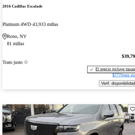
2016 Cadillac Escalade
Platinum 4WD
43,933 millas
Reno, NV
81 millas
$39,7
Trato justo
El precio incluye tasa
$777/mes es
Verif. disponibilidad
Gu