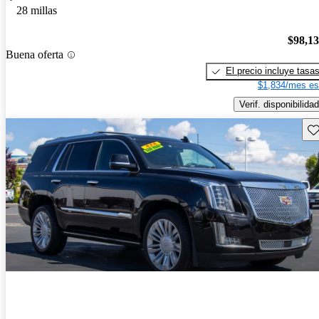
28 millas
$98,1
Buena oferta
El precio incluye tasa
$1,834/mes es
Verif. disponibilidad
Gu