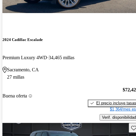
2024 Cadillac Escalade
Premium Luxury 4WD
34,465 millas
Sacramento, CA
27 millas
$72,4
Buena oferta
El precio incluye tasa
$1,364/mes es
Verif. disponibilidad
Gu