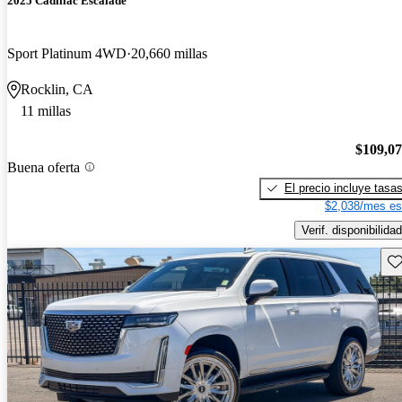
2025 Cadillac Escalade
Sport Platinum 4WD
20,660 millas
Rocklin, CA
11 millas
$109,0
Buena oferta
El precio incluye tasa
$2,038/mes es
Verif. disponibilidad
Gu