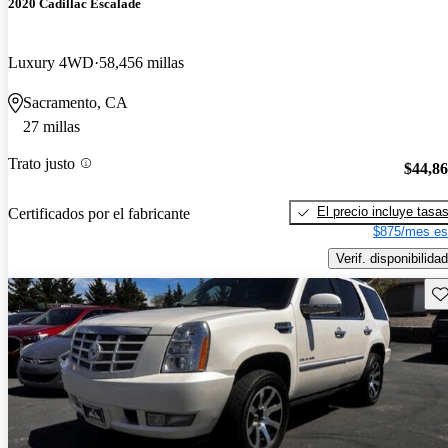
2020 Cadillac Escalade
Luxury 4WD
58,456 millas
Sacramento, CA
27 millas
Trato justo
$44,8
El precio incluye tasa
Certificados por el fabricante
$875/mes es
Verif. disponibilidad
Gu