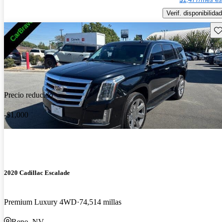
Verif. disponibilidad
Gu
Precio reducido
-$1,000
2020 Cadillac Escalade
Premium Luxury 4WD
74,514 millas
Reno, NV