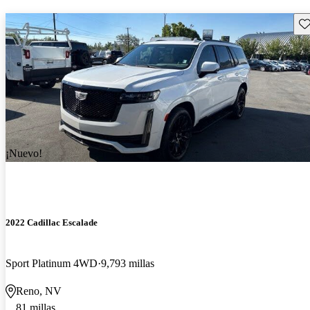
Gu
¡Nuevo!
2022 Cadillac Escalade
Sport Platinum 4WD
9,793 millas
Reno, NV
81 millas