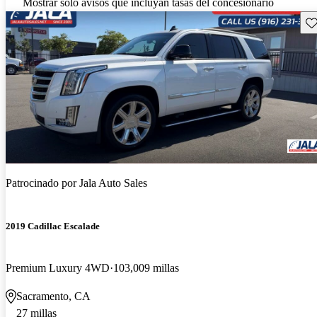
Mostrar solo avisos que incluyan tasas del concesionario
Gu
Patrocinado por
Jala Auto Sales
2019 Cadillac Escalade
Premium Luxury 4WD
103,009 millas
Sacramento, CA
27 millas