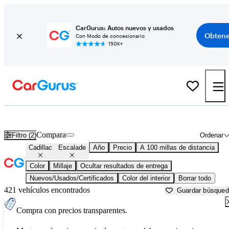
CarGurus: Autos nuevos y usados
Obtene
Con Modo de concesionario
150K+
Cadillac Escalade usados en venta cerca de
Auburn, CA
Compara
Filtro (2)
Ordenar
Cadillac
Escalade
Año
Precio
A 100 millas de distancia
Color
Millaje
Ocultar resultados de entrega
Nuevos/Usados/Certificados
Color del interior
Borrar todo
421 vehículos encontrados
Guardar búsque
Compra con precios transparentes.