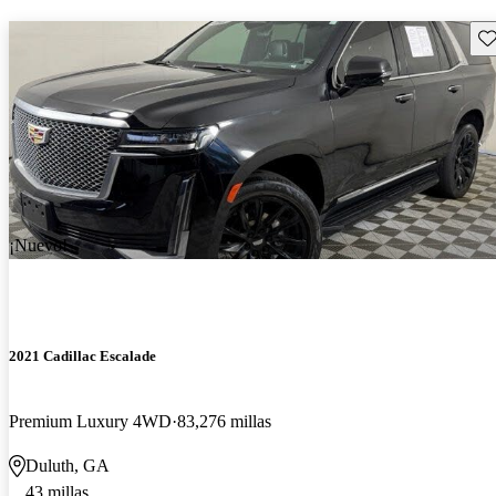
Gu
¡Nuevo!
2021 Cadillac Escalade
Premium Luxury 4WD
83,276 millas
Duluth, GA
43 millas