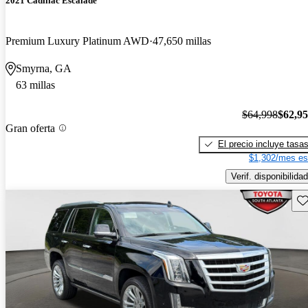
2021 Cadillac Escalade
Premium Luxury Platinum AWD
47,650 millas
Smyrna, GA
63 millas
$64,998
$62,9
Gran oferta
El precio incluye tasa
$1,302/mes es
Verif. disponibilidad
Gu