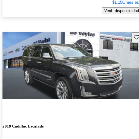
$1,156/mes es
Verif. disponibilidad
Gu
2019 Cadillac Escalade