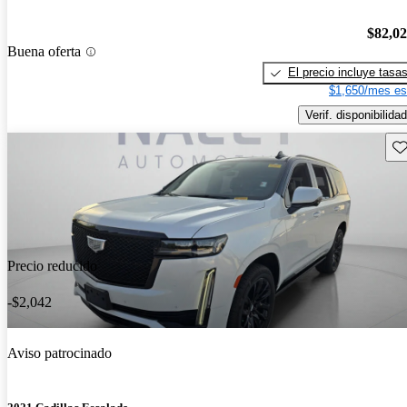
$82,0
Buena oferta
El precio incluye tasa
$1,650/mes es
Verif. disponibilidad
Gu
Precio reducido
-$2,042
Aviso patrocinado