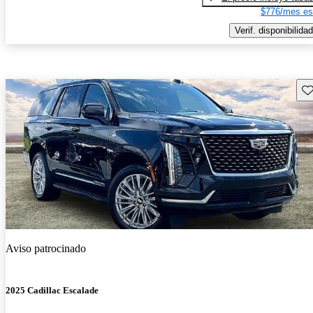
$776/mes es
Verif. disponibilidad
Gu
Aviso patrocinado
2025 Cadillac Escalade