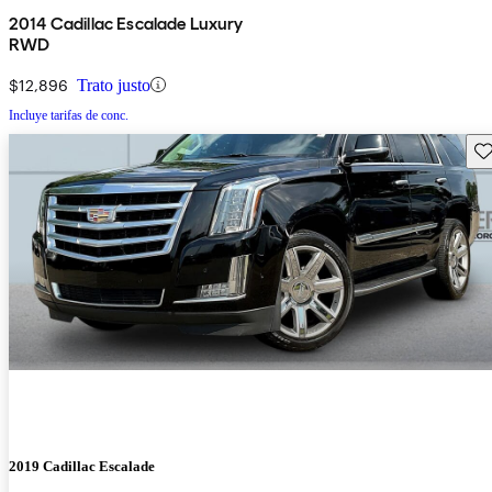
2014 Cadillac Escalade Luxury
RWD
$12,896
Trato justo
Incluye tarifas de conc.
Gu
2019 Cadillac Escalade