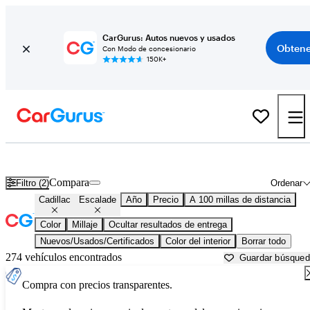
CarGurus: Autos nuevos y usados
Obtene
Con Modo de concesionario
150K+
Cadillac Escalade usados en venta cerca de
Athens, GA
Compara
Filtro (2)
Ordenar
Cadillac
Escalade
Año
Precio
A 100 millas de distancia
Color
Millaje
Ocultar resultados de entrega
Nuevos/Usados/Certificados
Color del interior
Borrar todo
274 vehículos encontrados
Guardar búsque
Compra con precios transparentes.