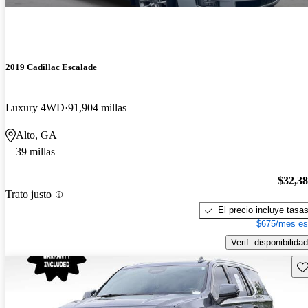
2019 Cadillac Escalade
Luxury 4WD
91,904 millas
Alto, GA
39 millas
$32,3
Trato justo
El precio incluye tasa
$675/mes es
Verif. disponibilidad
Gu