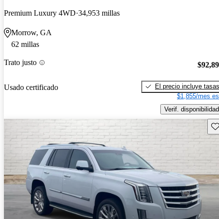
Premium Luxury 4WD
34,953 millas
Morrow, GA
62 millas
Trato justo
$92,8
El precio incluye tasa
Usado certificado
$1,855/mes es
Verif. disponibilidad
Gu