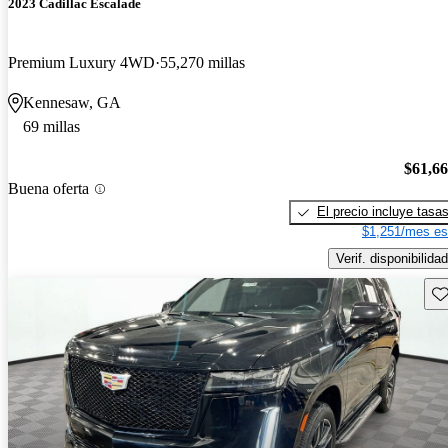
2023 Cadillac Escalade
Premium Luxury 4WD
55,270 millas
Kennesaw, GA
69 millas
$61,6
Buena oferta
El precio incluye tasa
$1,251/mes es
Verif. disponibilidad
Gu