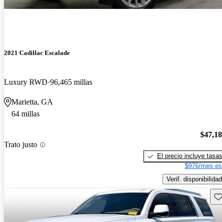
2021 Cadillac Escalade
Luxury RWD
96,465 millas
Marietta, GA
64 millas
$47,1
Trato justo
El precio incluye tasa
$976/mes es
Verif. disponibilidad
Gu