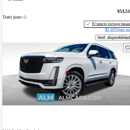
$53,5
Trato justo
El precio incluye tasa
$1,107/mes es
Verif. disponibilidad
Gu