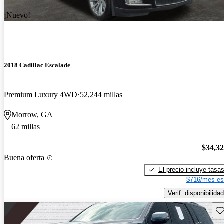
¡Nuevo!
2018 Cadillac Escalade
Premium Luxury 4WD
52,244 millas
Morrow, GA
62 millas
$34,3
Buena oferta
El precio incluye tasa
$716/mes es
Verif. disponibilidad
Gu