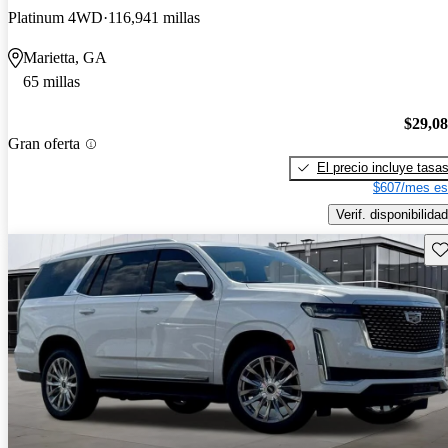
Platinum 4WD
116,941 millas
Marietta, GA
65 millas
$29,0
Gran oferta
El precio incluye tasa
$607/mes es
Verif. disponibilidad
Gu