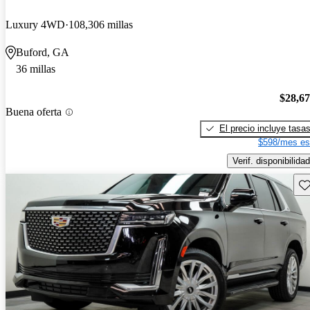
Luxury 4WD
108,306 millas
Buford, GA
36 millas
$28,6
Buena oferta
El precio incluye tasa
$598/mes es
Verif. disponibilidad
Gu