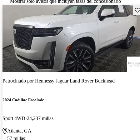
Mostrar solo avisos que incluyan tasas del concesionario
Gu
Patrocinado por
Hennessy Jaguar Land Rover Buckhead
2024 Cadillac Escalade
Sport 4WD
24,237 millas
Atlanta, GA
57 millas