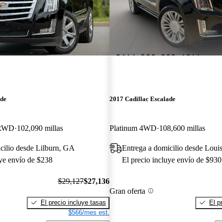
ade
2017 Cadillac Escalade
 RWD
102,090 millas
Platinum 4WD
108,600 millas
cilio desde Lilburn, GA
Entrega a domicilio desde Loui
uye envío de $238
El precio incluye envío de $930
$29,127
$27,136
Gran oferta
El precio incluye tasas
El p
$566/mes est.