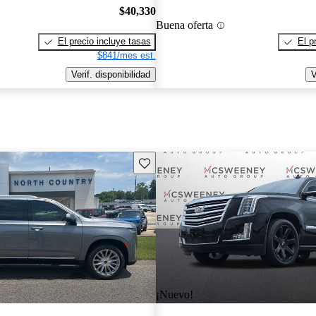
$40,330
Buena oferta
El precio incluye tasas
El p
$841/mes est.
Verif. disponibilidad
V
Guarda este Aviso
¡Nuevo!