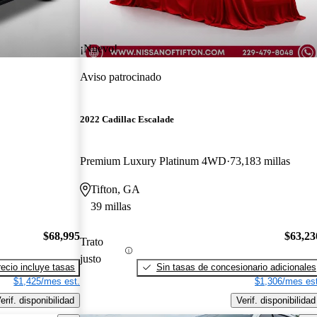
¡Nuevo!
Aviso patrocinado
2022 Cadillac Escalade
Premium Luxury Platinum 4WD
73,183 millas
Tifton, GA
39 millas
$68,995
$63,23
Trato
justo
recio incluye tasas
Sin tasas de concesionario adicionales
$1,425/mes est.
$1,306/mes est
erif. disponibilidad
Verif. disponibilidad