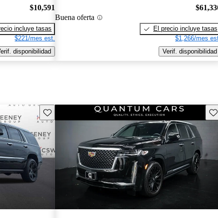
$10,591
$61,33
Buena oferta
recio incluye tasas
El precio incluye tasas
$221/mes est.
$1,266/mes est
erif. disponibilidad
Verif. disponibilidad
Guarda este Aviso
Gu