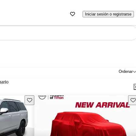
Iniciar sesión o registrarse
Ordenar
nario
Guarda este Aviso
Gu