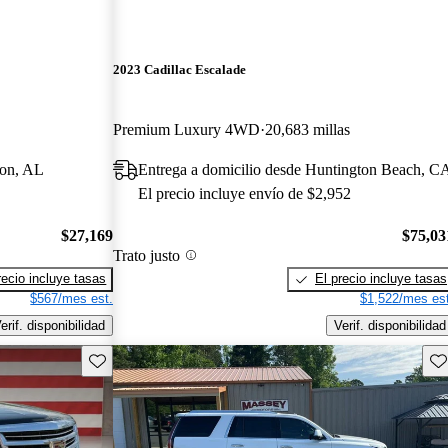
2023 Cadillac Escalade
Premium Luxury 4WD
20,683 millas
ton, AL
Entrega a domicilio desde Huntington Beach, C
El precio incluye envío de $2,952
$27,169
$75,03
Trato justo
recio incluye tasas
El precio incluye tasas
$567/mes est.
$1,522/mes est
erif. disponibilidad
Verif. disponibilidad
Guarda este Aviso
Gu