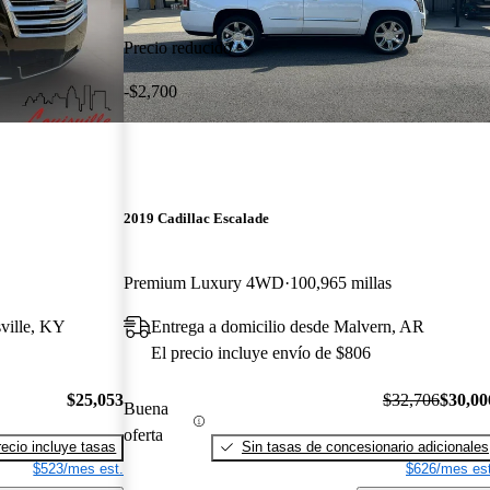
Precio reducido
-$2,700
2019 Cadillac Escalade
Premium Luxury 4WD
100,965 millas
sville, KY
Entrega a domicilio desde Malvern, AR
El precio incluye envío de $806
$25,053
$32,706
$30,00
Buena
oferta
recio incluye tasas
Sin tasas de concesionario adicionales
$523/mes est.
$626/mes est