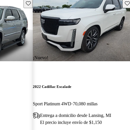
Guarda este Aviso
Gu
¡Nuevo!
2022 Cadillac Escalade
Sport Platinum 4WD
70,080 millas
Entrega a domicilio desde Lansing, MI
El precio incluye envío de $1,150