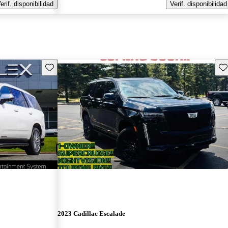
erif. disponibilidad
Verif. disponibilidad
Guarda este Aviso
Gu
2023 Cadillac Escalade