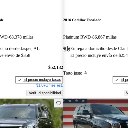
ade
2016 Cadillac Escalade
 4WD
68,378 millas
Platinum RWD
86,867 millas
cilio desde Jasper, AL
Entrega a domicilio desde Clan
uye envío de $358
El precio incluye envío de $254
$52,132
Trato justo
El precio incluye tasas
El p
$1,078/mes est.
Verif. disponibilidad
V
Guarda este Aviso