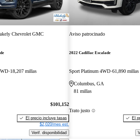
akely Chevrolet GMC
Aviso patrocinado
ade
2022 Cadillac Escalade
 4WD
18,207 millas
Sport Platinum 4WD
61,890 millas
Columbus, GA
81 millas
$101,152
Trato justo
El precio incluye tasas
El p
$2,020/mes est.
Verif. disponibilidad
V