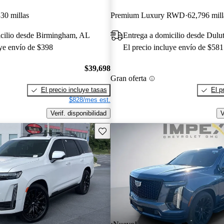
30 millas
Premium Luxury RWD
62,796 mill
icilio desde Birmingham, AL
Entrega a domicilio desde Dul
uye envío de $398
El precio incluye envío de $581
$39,698
Gran oferta
El precio incluye tasas
El p
$828/mes est.
Verif. disponibilidad
V
Guarda este Aviso