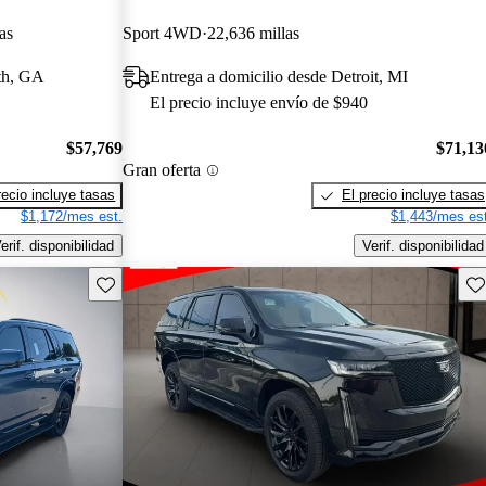
as
Sport 4WD
22,636 millas
uth, GA
Entrega a domicilio desde Detroit, MI
El precio incluye envío de $940
$57,769
$71,13
Gran oferta
recio incluye tasas
El precio incluye tasas
$1,172/mes est.
$1,443/mes est
erif. disponibilidad
Verif. disponibilidad
Guarda este Aviso
Gu