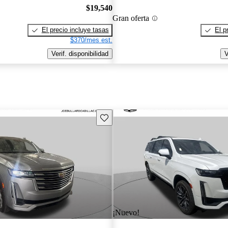
$19,540
Gran oferta
El precio incluye tasas
El p
$370/mes est.
Verif. disponibilidad
V
Guarda este Aviso
¡Nuevo!