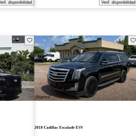
erif. disponibilidad
Verif. disponibilidad
Guarda este Aviso
Gu
¡Nuevo!
2018 Cadillac Escalade ESV