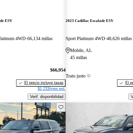
ade ESV
2023 Cadillac Escalade ESV
Platinum 4WD
66,134 millas
Sport Platinum 4WD
48,626 millas
Mobile, AL
45 millas
$66,954
Trato justo
El precio incluye tasas
El p
$1,233/mes est.
Verif. disponibilidad
V
Guarda este Aviso