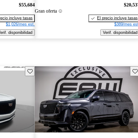
$55,684
$20,53
Gran oferta
recio incluye tasas
El precio incluye tasas
$1,026/mes est.
$389/mes est
erif. disponibilidad
Verif. disponibilidad
Guarda este Aviso
Gu