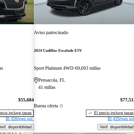
Aviso patrocinado
2024 Cadillac Escalade ESV
as
Sport Platinum 4WD
69,693 millas
Pensacola, FL
41 millas
$55,684
$77,51
Buena oferta
recio incluye tasas
El precio incluye tasas
$1,026/mes est.
$1,415/mes est
erif. disponibilidad
Verif. disponibilidad