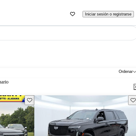
Iniciar sesión o registrarse
Ordenar
nario
Guarda este Aviso
Gu