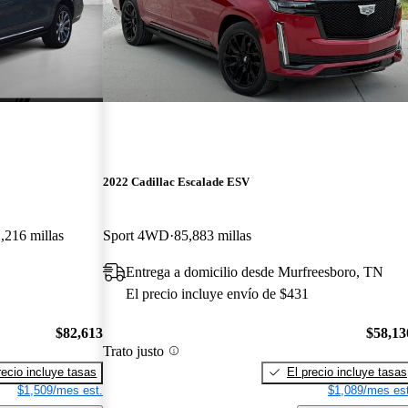
2022 Cadillac Escalade ESV
,216 millas
Sport 4WD
85,883 millas
Entrega a domicilio desde Murfreesboro, TN
El precio incluye envío de $431
$82,613
$58,13
Trato justo
recio incluye tasas
El precio incluye tasas
$1,509/mes est.
$1,089/mes est