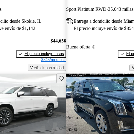
s
Sport Platinum RWD
35,643 millas
cilio desde Skokie, IL
Entrega a domicilio desde Miam
uye envío de $1,142
El precio incluye envío de $854
$44,656
Buena oferta
El precio incluye tasas
El p
$845/mes est.
Verif. disponibilidad
V
Guarda este Aviso
Precio reducido
-$500