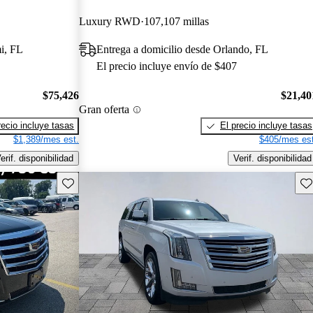
Luxury RWD
107,107 millas
i, FL
Entrega a domicilio desde Orlando, FL
El precio incluye envío de $407
$75,426
$21,40
Gran oferta
recio incluye tasas
El precio incluye tasas
$1,389/mes est.
$405/mes est
erif. disponibilidad
Verif. disponibilidad
Guarda este Aviso
Gu