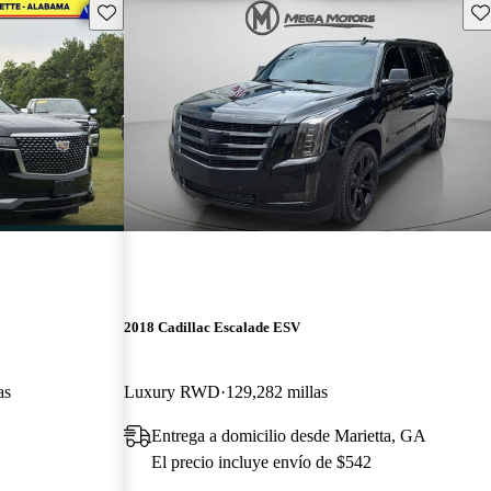
Guarda este Aviso
Gu
2018 Cadillac Escalade ESV
as
Luxury RWD
129,282 millas
Entrega a domicilio desde Marietta, GA
El precio incluye envío de $542