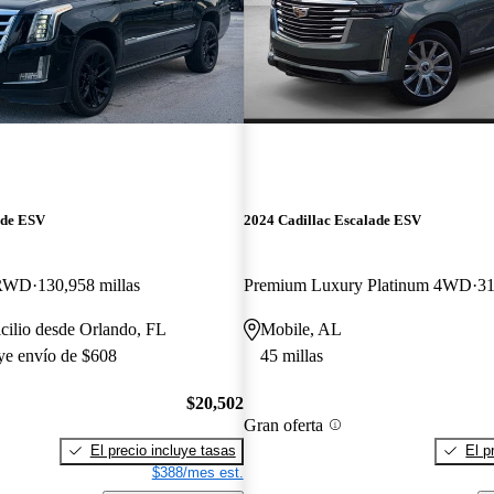
ade ESV
2024 Cadillac Escalade ESV
 RWD
130,958 millas
Premium Luxury Platinum 4WD
31
cilio desde Orlando, FL
Mobile, AL
uye envío de $608
45 millas
$20,502
Gran oferta
El precio incluye tasas
El p
$388/mes est.