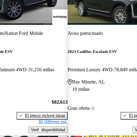
toNation Ford Mobile
Aviso patrocinado
ade ESV
2023 Cadillac Escalade ESV
Platinum 4WD
31,216 millas
Premium Luxury 4WD
78,849 mill
Bay Minette, AL
19 millas
$82,613
Gran oferta
El precio incluye tasas
El p
$1,509/mes est.
Verif. disponibilidad
V