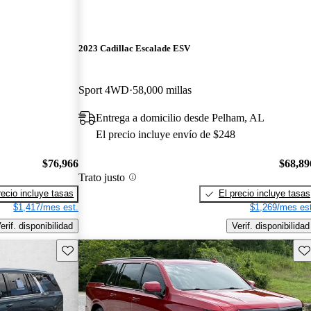
2023 Cadillac Escalade ESV
Sport 4WD
58,000 millas
Entrega a domicilio desde Pelham, AL
El precio incluye envío de $248
$76,966
$68,89
Trato justo
recio incluye tasas
El precio incluye tasas
$1,417/mes est.
$1,269/mes est
erif. disponibilidad
Verif. disponibilidad
Guarda este Aviso
Gu