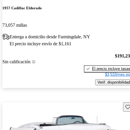
1957 Cadillac Eldorado
73,057 millas
Entrega a domicilio desde Farmingdale, NY
El precio incluye envío de $1,161
$191,2
Sin calificación
El precio incluye tasa
$3,533/mes es
Verif. disponibilidad
Gu