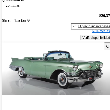
20 millas
$20,3
Sin calificación
El precio incluye tasa
$211/mes es
Verif. disponibilidad
Gu