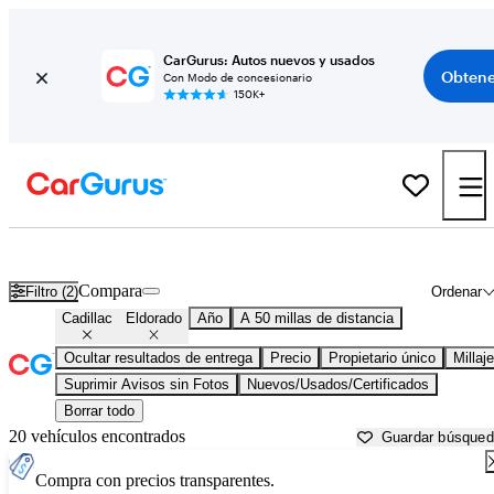
CarGurus: Autos nuevos y usados
Obtene
Con Modo de concesionario
150K+
Cadillac Eldorado usados en venta cerca de
Aurora, IL
Compara
Filtro (2)
Ordenar
Cadillac
Eldorado
Año
A 50 millas de distancia
Ocultar resultados de entrega
Precio
Propietario único
Millaje
Suprimir Avisos sin Fotos
Nuevos/Usados/Certificados
Borrar todo
20 vehículos encontrados
Guardar búsque
Compra con precios transparentes.