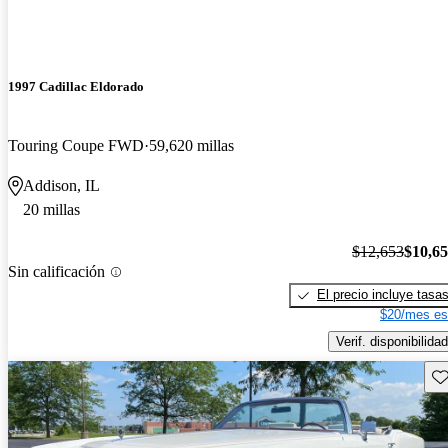
1997 Cadillac Eldorado
Touring Coupe FWD
59,620 millas
Addison, IL
20 millas
$12,653
$10,6
Sin calificación
El precio incluye tasa
$20/mes es
Verif. disponibilidad
Gu