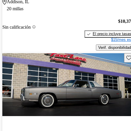
Addison, IL
20 millas
$10,3
Sin calificación
El precio incluye tasa
$15/mes es
Verif. disponibilidad
Gu