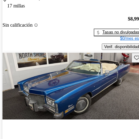
17 millas
$8,9
Sin calificación
Tasas no divulgada
$0/mes es
Verif. disponibilidad
Gu