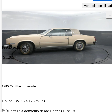
Verif. disponibilidad
Gu
Precio reducido
-$1,285
1985 Cadillac Eldorado
Coupe FWD
74,123 millas
Entrega a domicilio desde Charles City, IA