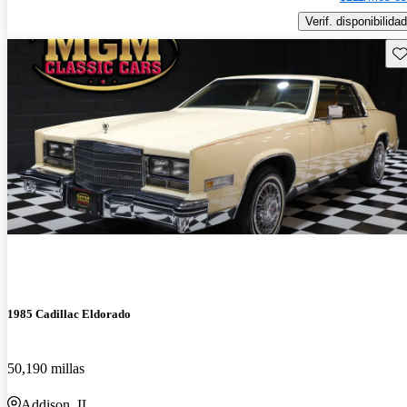
Verif. disponibilidad
Gu
1985 Cadillac Eldorado
50,190 millas
Addison, IL