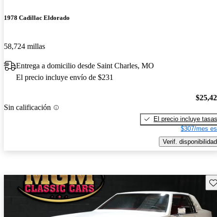
1978 Cadillac Eldorado
58,724 millas
Entrega a domicilio desde Saint Charles, MO
El precio incluye envío de $231
$25,4
Sin calificación
El precio incluye tasa
$307/mes es
Verif. disponibilidad
Gu