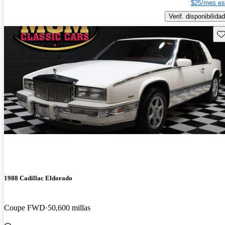
$25/mes es
Verif. disponibilidad
Gu
1988 Cadillac Eldorado
Coupe FWD
50,600 millas