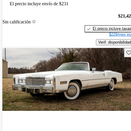
El precio incluye envío de $231
$21,4
Sin calificación
El precio incluye tasa
$229/mes es
Verif. disponibilidad
Gu