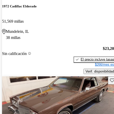
1972 Cadillac Eldorado
51,569 millas
Mundelein, IL
38 millas
$23,2
Sin calificación
El precio incluye tasa
$266/mes es
Verif. disponibilidad
Gu