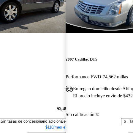
2007 Cadillac DTS
Performance FWD
74,562 millas
Entrega a domicilio desde Abi
El precio incluye envío de $432
$5,490
Sin calificación
Sin tasas de concesionario adicionales
Ta
$110/mes est.