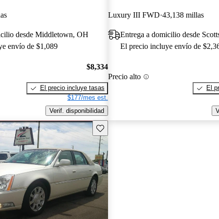
las
Luxury III FWD
43,138 millas
icilio desde Middletown, OH
Entrega a domicilio desde Scott
uye envío de $1,089
El precio incluye envío de $2,3
$8,334
Precio alto
El precio incluye tasas
El p
$177/mes est.
Verif. disponibilidad
V
Guarda este Aviso