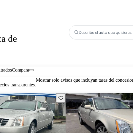
Describe el auto que quisieras
ca de
trados
Compara
Mostrar solo avisos que incluyan tasas del concesio
cios transparentes.
Guarda este Aviso