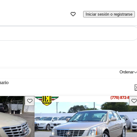
Iniciar sesión o registrarse
Ordenar
nario
Guarda este Aviso
Gu