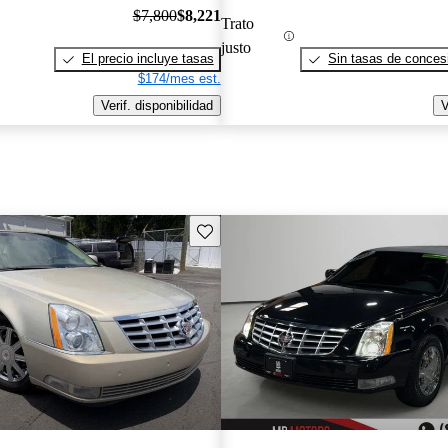
$7,800
$8,221
Trato
justo
El precio incluye tasas
Sin tasas de concesi
$174/mes est.
Verif. disponibilidad
V
Guarda este Aviso