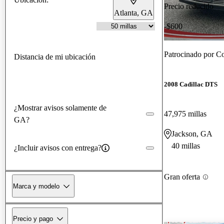
Precio reducido
Atlanta, GA
-$600
Patrocinado por
Co
Distancia de mi ubicación
2008 Cadillac DTS
¿Mostrar avisos solamente de
47,975 millas
GA?
Jackson, GA
40 millas
¿Incluir avisos con entrega?
Gran oferta
Marca y modelo
Precio y pago