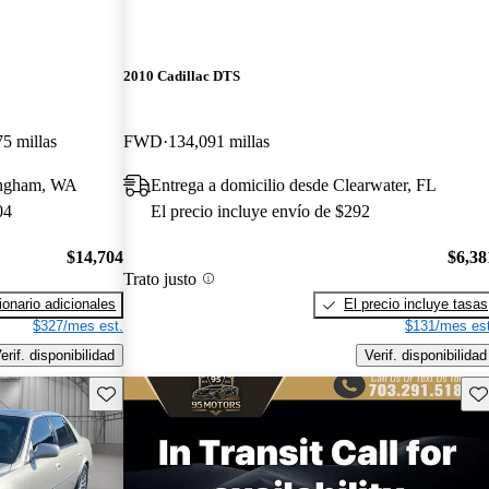
2010 Cadillac DTS
5 millas
FWD
134,091 millas
lingham, WA
Entrega a domicilio desde Clearwater, FL
04
El precio incluye envío de $292
$14,704
$6,38
Trato justo
onario adicionales
El precio incluye tasas
$327/mes est.
$131/mes est
erif. disponibilidad
Verif. disponibilidad
Guarda este Aviso
Gu