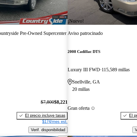
¡Nuevo!
untryside Pre-Owned Supercenter
Aviso patrocinado
2008 Cadillac DTS
Luxury III FWD
115,589 millas
Snellville, GA
20 millas
$7,800
$8,221
Gran oferta
El precio incluye tasas
El p
$174/mes est.
Verif. disponibilidad
V