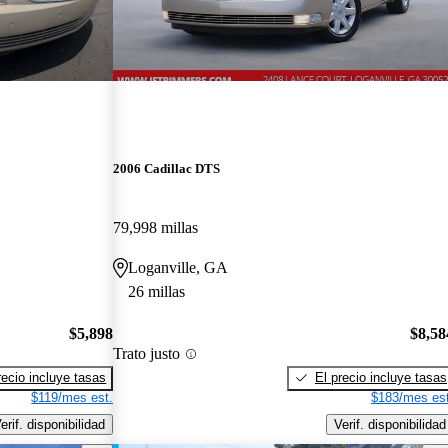
2006 Cadillac DTS
79,998 millas
Loganville, GA
26 millas
$5,898
$8,58
Trato justo
recio incluye tasas
El precio incluye tasas
$119/mes est.
$183/mes est
erif. disponibilidad
Verif. disponibilidad