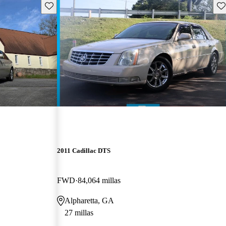
Guarda este Aviso
Gu
2011 Cadillac DTS
FWD
84,064 millas
Alpharetta, GA
27 millas