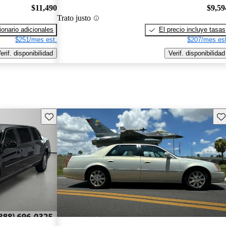
$11,490
$9,59
Trato justo
onario adicionales
El precio incluye tasas
$251/mes est.
$207/mes est
erif. disponibilidad
Verif. disponibilidad
Guarda este Aviso
Gu