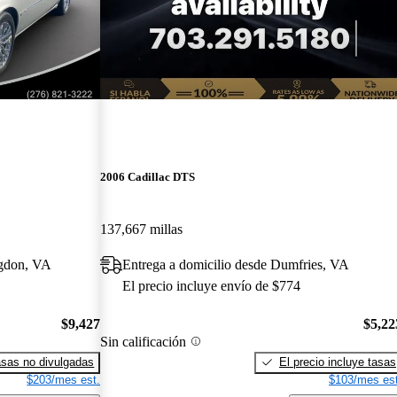
2006 Cadillac DTS
137,667 millas
ngdon, VA
Entrega a domicilio desde Dumfries, VA
El precio incluye envío de $774
$9,427
$5,22
Sin calificación
sas no divulgadas
El precio incluye tasas
$203/mes est.
$103/mes est