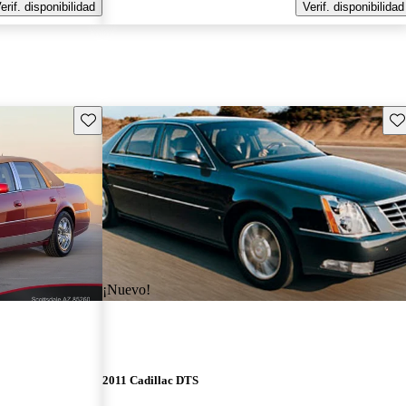
erif. disponibilidad
Verif. disponibilidad
Guarda este Aviso
Gu
¡Nuevo!
2011 Cadillac DTS