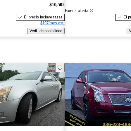
$10,502
Buena oferta
El precio incluye tasas
El p
$197/mes est.
Verif. disponibilidad
V
Guarda este Aviso