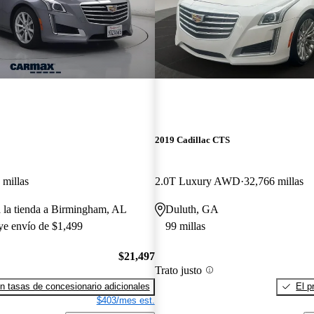
2019 Cadillac CTS
 millas
2.0T Luxury AWD
32,766 millas
a la tienda a Birmingham, AL
Duluth, GA
uye envío de $1,499
99 millas
$21,497
Trato justo
n tasas de concesionario adicionales
El p
$403/mes est.