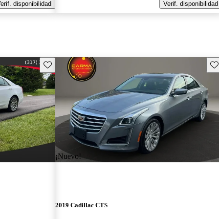
erif. disponibilidad
Verif. disponibilidad
Guarda este Aviso
Gu
¡Nuevo!
2019 Cadillac CTS