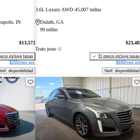
3.6L Luxury AWD
45,007 millas
napolis, IN
Duluth, GA
99 millas
$13,572
$23,48
Trato justo
recio incluye tasas
El precio incluye tasas
$255/mes est.
$440/mes est
erif. disponibilidad
Verif. disponibilidad
Guarda este Aviso
Gu