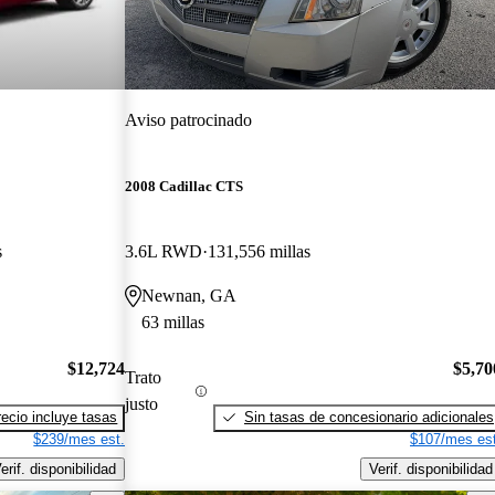
Aviso patrocinado
2008 Cadillac CTS
s
3.6L RWD
131,556 millas
Newnan, GA
63 millas
$12,724
$5,70
Trato
justo
recio incluye tasas
Sin tasas de concesionario adicionales
$239/mes est.
$107/mes est
erif. disponibilidad
Verif. disponibilidad