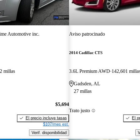
ime Automotive inc.
Aviso patrocinado
2014 Cadillac CTS
2 millas
3.6L Premium AWD
142,601 milla
Gadsden, AL
27 millas
$5,694
Trato justo
El precio incluye tasas
El p
$107/mes est.
Verif. disponibilidad
V