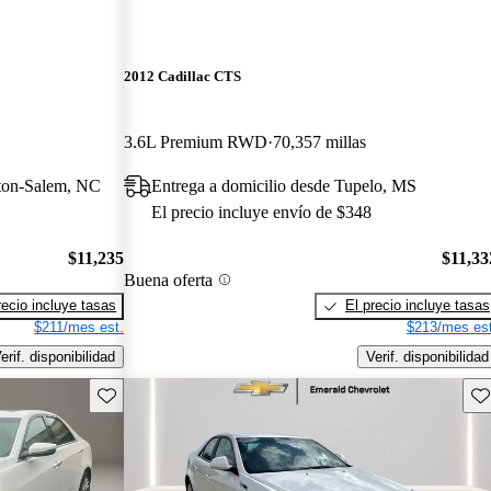
2012 Cadillac CTS
3.6L Premium RWD
70,357 millas
ston-Salem, NC
Entrega a domicilio desde Tupelo, MS
El precio incluye envío de $348
$11,235
$11,33
Buena oferta
recio incluye tasas
El precio incluye tasas
$211/mes est.
$213/mes est
erif. disponibilidad
Verif. disponibilidad
Guarda este Aviso
Gu