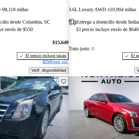
D
98,118 millas
3.6L Luxury AWD
110,904 millas
cilio desde Columbia, SC
Entrega a domicilio desde India
uye envío de $550
El precio incluye envío de $646
$15,649
Trato justo
El precio incluye tasas
El p
$294/mes est.
Verif. disponibilidad
V
Guarda este Aviso