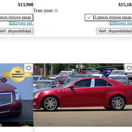
$13,900
$15,18
Trato justo
recio incluye tasas
El precio incluye tasas
$261/mes est.
$285/mes est
erif. disponibilidad
Verif. disponibilidad
Guarda este Aviso
Gu