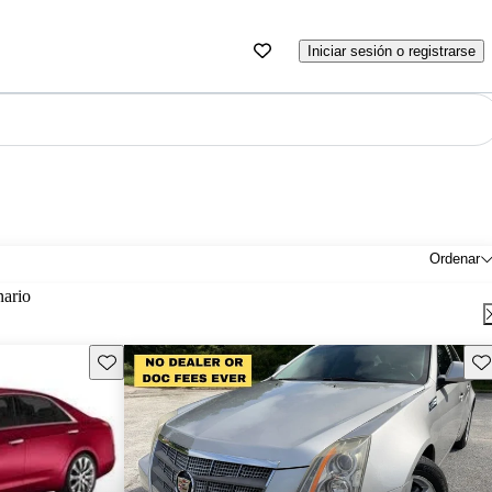
Iniciar sesión o registrarse
Ordenar
nario
Guarda este Aviso
Gu