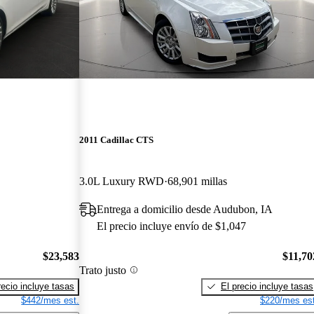
2011 Cadillac CTS
3.0L Luxury RWD
68,901 millas
Entrega a domicilio desde Audubon, IA
El precio incluye envío de $1,047
$23,583
$11,70
Trato justo
recio incluye tasas
El precio incluye tasas
$442/mes est.
$220/mes est