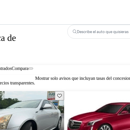
Describe el auto que quisieras
ca de
trados
Compara
Mostrar solo avisos que incluyan tasas del concesio
cios transparentes.
Guarda este Aviso