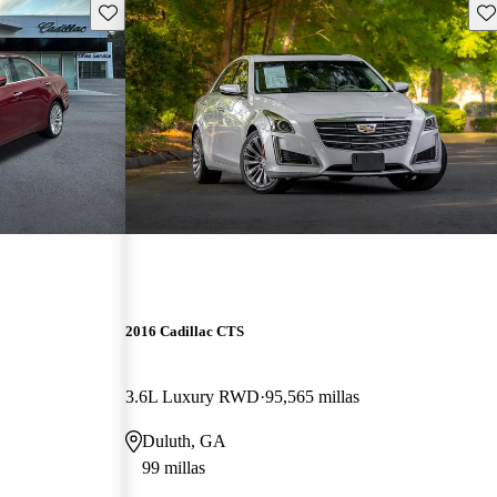
Guarda este Aviso
Gu
2016 Cadillac CTS
3.6L Luxury RWD
95,565 millas
Duluth, GA
99 millas