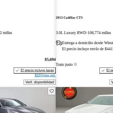
2013 Cadillac CTS
2 millas
3.0L Luxury RWD
108,774 millas
Entrega a domicilio desde Win
El precio incluye envío de $441
$5,694
Trato justo
El precio incluye tasas
El p
$107/mes est.
Verif. disponibilidad
V
Guarda este Aviso