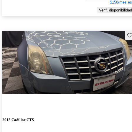
$158/mes es
Verif. disponibilidad
Gu
2013 Cadillac CTS