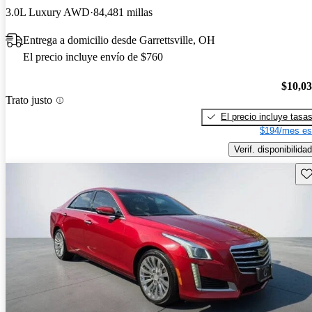
3.0L Luxury AWD
84,481 millas
Entrega a domicilio desde Garrettsville, OH
El precio incluye envío de $760
$10,0
Trato justo
El precio incluye tasa
$194/mes es
Verif. disponibilidad
Gu