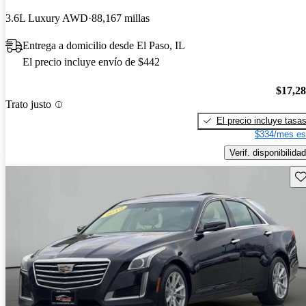
3.6L Luxury AWD
88,167 millas
Entrega a domicilio desde El Paso, IL
El precio incluye envío de $442
$17,2
Trato justo
El precio incluye tasa
$334/mes es
Verif. disponibilidad
Gu