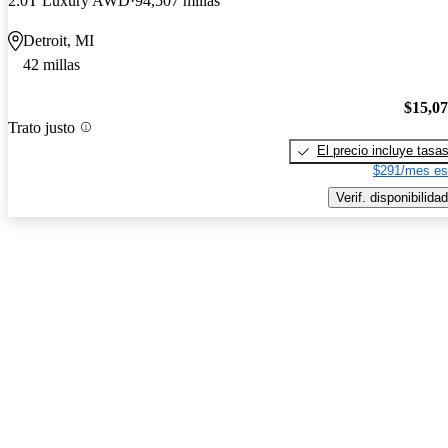
2.0T Luxury AWD
94,507 millas
Detroit, MI
42 millas
$15,0
Trato justo
El precio incluye tasa
$291/mes es
Verif. disponibilidad