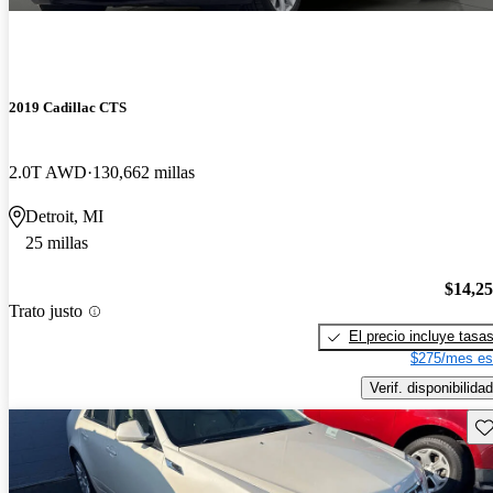
2019 Cadillac CTS
2.0T AWD
130,662 millas
Detroit, MI
25 millas
$14,2
Trato justo
El precio incluye tasa
$275/mes es
Verif. disponibilidad
Gu