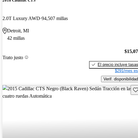
2018 Cadillac CTS
2.0T Luxury AWD
94,507 millas
Detroit, MI
42 millas
$15,0
Trato justo
El precio incluye tasa
$291/mes es
Verif. disponibilidad
Gu