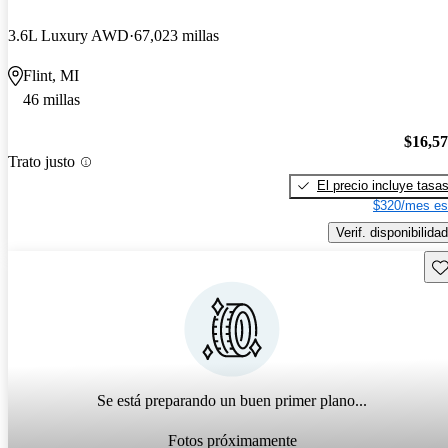
3.6L Luxury AWD
67,023 millas
Flint, MI
46 millas
$16,5
Trato justo
El precio incluye tasa
$320/mes es
Verif. disponibilidad
Gu
Se está preparando un buen primer plano...
Fotos próximamente