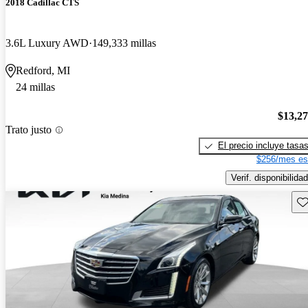
2018 Cadillac CTS
3.6L Luxury AWD
149,333 millas
Redford, MI
24 millas
$13,2
Trato justo
El precio incluye tasa
$256/mes es
Verif. disponibilidad
Gu