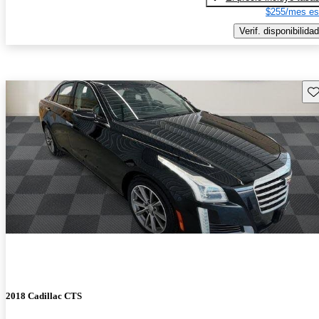
$255/mes es
Verif. disponibilidad
Gu
2018 Cadillac CTS