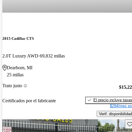
2015 Cadillac CTS
2.0T Luxury AWD
69,832 millas
Dearborn, MI
25 millas
Trato justo
$15,2
El precio incluye tasa
Certificados por el fabricante
$294/mes es
Verif. disponibilidad
Gu