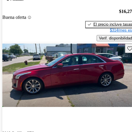
$16,2
Buena oferta
El precio incluye tasa
$314/mes es
Verif. disponibilidad
Gu