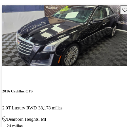
Gu
2016 Cadillac CTS
2.0T Luxury RWD
38,178 millas
Dearborn Heights, MI
24 millas