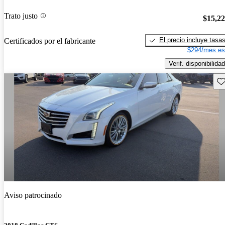
Trato justo
$15,2
El precio incluye tasa
Certificados por el fabricante
$294/mes es
Verif. disponibilidad
Gu
Aviso patrocinado