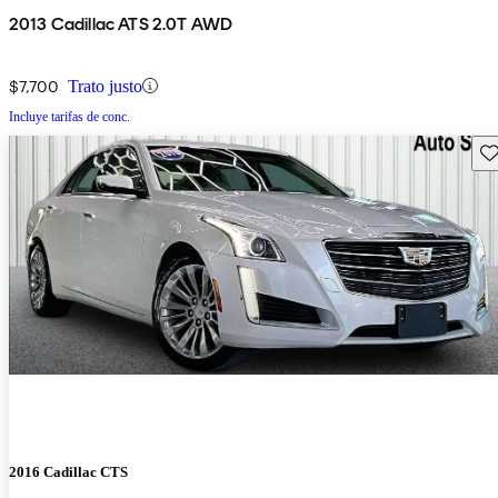
2013 Cadillac ATS 2.0T AWD
$7,700
Trato justo
Incluye tarifas de conc.
Gu
2016 Cadillac CTS