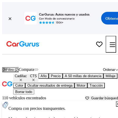
CarGurus: Autos nuevos y usados
Obtene
Con Modo de concesionario
150K+
Cadillac CTS usados en venta cerca de
Ann Arbor, MI
Compara
Filtro (2)
Ordenar
Cadillac
CTS
Año
Precio
A 50 millas de distancia
Millaje
Color
Ocultar resultados de entrega
Motor
Tracción
Borrar todo
110 vehículos encontrados
Guardar búsque
Compra con precios transparentes.