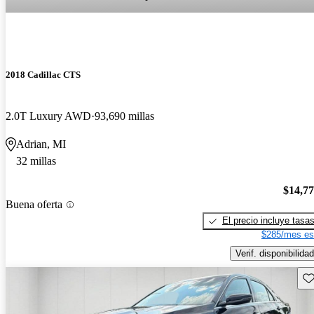
2018 Cadillac CTS
2.0T Luxury AWD
93,690 millas
Adrian, MI
32 millas
$14,7
Buena oferta
El precio incluye tasa
$285/mes es
Verif. disponibilidad
Gu