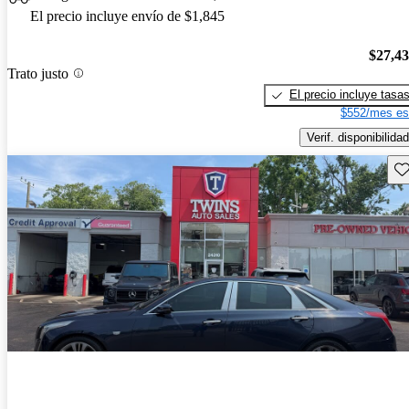
El precio incluye envío de $1,845
$27,4
Trato justo
El precio incluye tasa
$552/mes es
Verif. disponibilidad
Gu