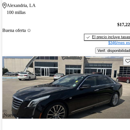
Alexandria, LA
100 millas
$17,2
Buena oferta
El precio incluye tasa
$346/mes es
Verif. disponibilidad
Gu
¡Nuevo!