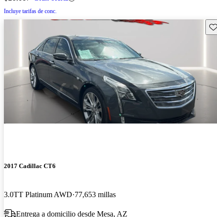
Incluye tarifas de conc.
Gu
2017 Cadillac CT6
3.0TT Platinum AWD
77,653 millas
Entrega a domicilio desde Mesa, AZ