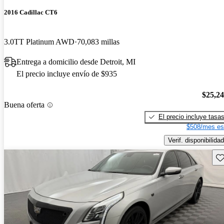
2016 Cadillac CT6
3.0TT Platinum AWD
70,083 millas
Entrega a domicilio desde Detroit, MI
El precio incluye envío de $935
$25,2
Buena oferta
El precio incluye tasa
$508/mes es
Verif. disponibilidad
Gu