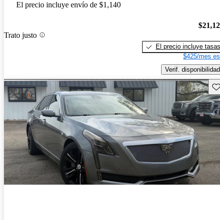
El precio incluye envío de $1,140
$21,1
Trato justo
El precio incluye tasa
$425/mes es
Verif. disponibilidad
Gu