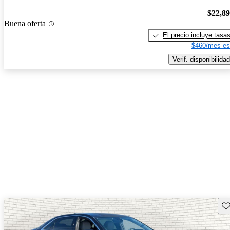
$22,8
Buena oferta
El precio incluye tasa
$460/mes es
Verif. disponibilidad
Gu