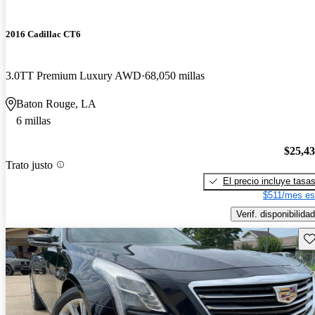
2016 Cadillac CT6
3.0TT Premium Luxury AWD
68,050 millas
Baton Rouge, LA
6 millas
$25,4
Trato justo
El precio incluye tasa
$511/mes es
Verif. disponibilidad
Gu