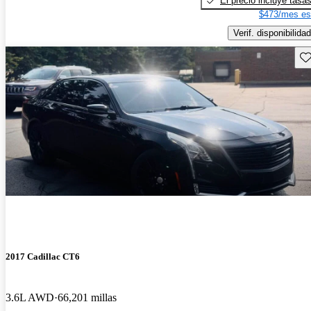
El precio incluye tasa
$473/mes es
Verif. disponibilidad
Gu
2017 Cadillac CT6
3.6L AWD
66,201 millas