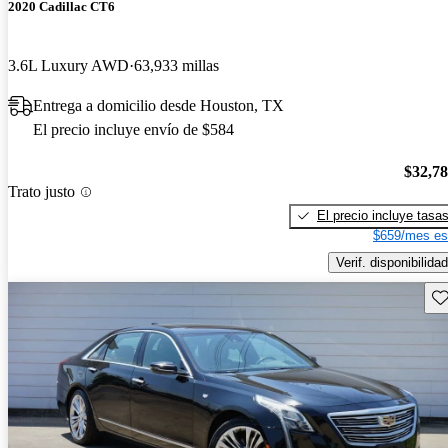
2020 Cadillac CT6
3.6L Luxury AWD
63,933 millas
Entrega a domicilio desde Houston, TX
El precio incluye envío de $584
$32,7
Trato justo
El precio incluye tasa
$659/mes es
Verif. disponibilidad
Gu