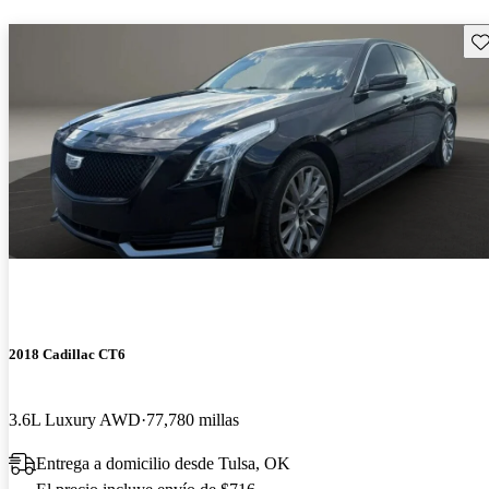
Gu
2018 Cadillac CT6
3.6L Luxury AWD
77,780 millas
Entrega a domicilio desde Tulsa, OK