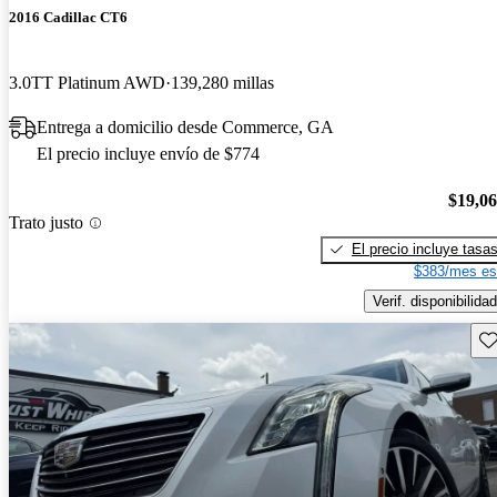
2016 Cadillac CT6
3.0TT Platinum AWD
139,280 millas
Entrega a domicilio desde Commerce, GA
El precio incluye envío de $774
$19,0
Trato justo
El precio incluye tasa
$383/mes es
Verif. disponibilidad
Gu