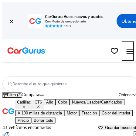
CarGurus: Autos nuevos y usados
Obtene
Con Modo de concesionario
150K+
Cadillac CT6 usados en venta cerca de
Baton Rouge, LA
Describe el auto que quisieras
Compara
Filtro (2)
Ordenar
Cadillac
CT6
Año
Color
Nuevos/Usados/Certificados
A 100 millas de distancia
Motor
Tracción
Color del interior
Precio
Borrar todo
43 vehículos encontrados
Guardar búsque