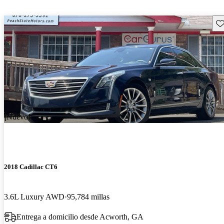
Gu
¡Nuevo!
2018 Cadillac CT6
3.6L Luxury AWD
95,784 millas
Entrega a domicilio desde Acworth, GA