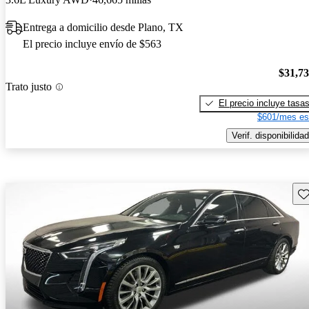
Entrega a domicilio desde Plano, TX
El precio incluye envío de $563
$31,7
Trato justo
El precio incluye tasa
$601/mes es
Verif. disponibilidad
Gu