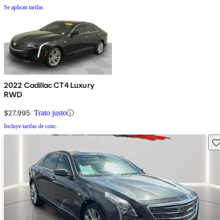
Se aplican tarifas
2022 Cadillac CT4 Luxury
RWD
$27,995
Trato justo
Incluye tarifas de conc.
Gu