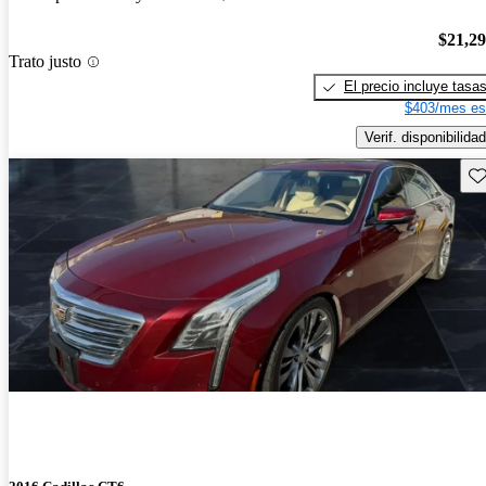
$21,2
Trato justo
El precio incluye tasa
$403/mes es
Verif. disponibilidad
Gu