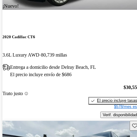
¡Nuevo!
2020 Cadillac CT6
3.6L Luxury AWD
80,739 millas
Entrega a domicilio desde Delray Beach, FL
El precio incluye envío de $686
$30,5
Trato justo
El precio incluye tasa
$578/mes es
Verif. disponibilidad
Gu