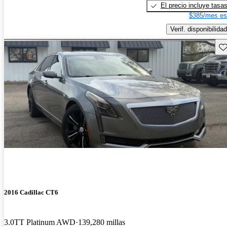
El precio incluye tasa
$385/mes es
Verif. disponibilidad
Gu
2016 Cadillac CT6
3.0TT Platinum AWD
139,280 millas