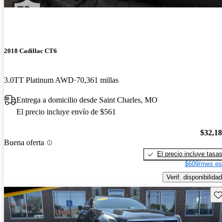
2018 Cadillac CT6
3.0TT Platinum AWD
70,361 millas
Entrega a domicilio desde Saint Charles, MO
El precio incluye envío de $561
$32,1
Buena oferta
El precio incluye tasa
$609/mes es
Verif. disponibilidad
Gu