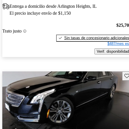
Entrega a domicilio desde Arlington Heights, IL
El precio incluye envío de $1,150
$25,7
Trato justo
Sin tasas de concesionario adicionale
$487/mes es
Verif. disponibilidad
Gu