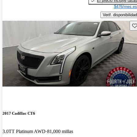
El precio incluye tasa
$476/mes es
Verif. disponibilidad
Gu
2017 Cadillac CT6
3.0TT Platinum AWD
81,000 millas