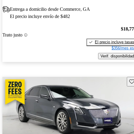
Entrega a domicilio desde Commerce, GA
El precio incluye envío de $482
$18,7
Trato justo
El precio incluye tasa
$356/mes es
Verif. disponibilidad
Gu