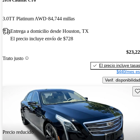
2016 Cadillac CT6
3.0TT Platinum AWD
84,744 millas
Entrega a domicilio desde Houston, TX
El precio incluye envío de $728
$23,2
Trato justo
El precio incluye tasa
$440/mes es
Verif. disponibilidad
Gu
Precio reducido