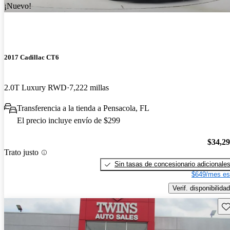
¡Nuevo!
2017 Cadillac CT6
2.0T Luxury RWD
7,222 millas
Transferencia a la tienda a Pensacola, FL
El precio incluye envío de $299
$34,2
Trato justo
Sin tasas de concesionario adicionale
$649/mes es
Verif. disponibilidad
Gu