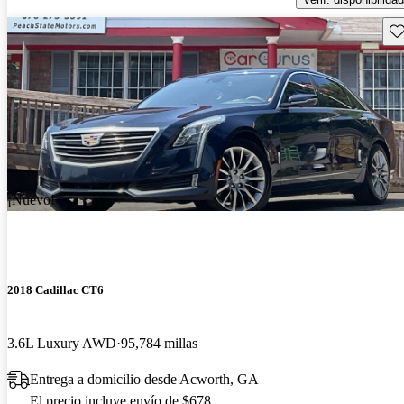
Gu
¡Nuevo!
2018 Cadillac CT6
3.6L Luxury AWD
95,784 millas
Entrega a domicilio desde Acworth, GA
El precio incluye envío de $678