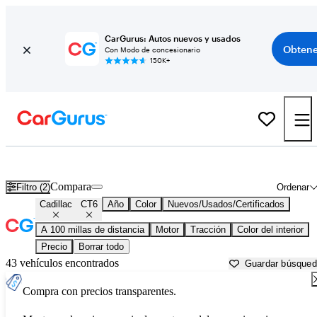
CarGurus: Autos nuevos y usados
Obtene
Con Modo de concesionario
150K+
Cadillac CT6 usados en venta cerca de
Atmore, AL
Compara
Filtro (2)
Ordenar
Cadillac
CT6
Año
Color
Nuevos/Usados/Certificados
A 100 millas de distancia
Motor
Tracción
Color del interior
Precio
Borrar todo
43 vehículos encontrados
Guardar búsque
Compra con precios transparentes.