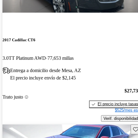
2017 Cadillac CT6
3.0TT Platinum AWD
77,653 millas
Entrega a domicilio desde Mesa, AZ
El precio incluye envío de $2,145
$27,7
Trato justo
El precio incluye tasa
$525/mes es
Verif. disponibilidad
Gu