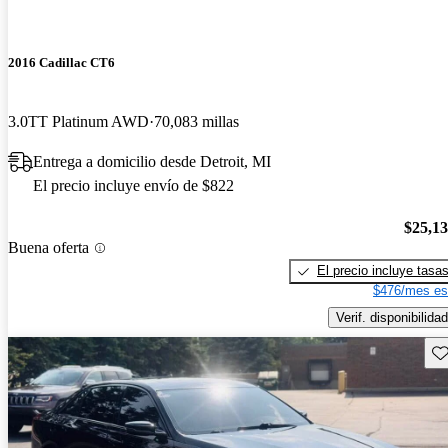
2016 Cadillac CT6
3.0TT Platinum AWD
70,083 millas
Entrega a domicilio desde Detroit, MI
El precio incluye envío de $822
$25,1
Buena oferta
El precio incluye tasa
$476/mes es
Verif. disponibilidad
Gu