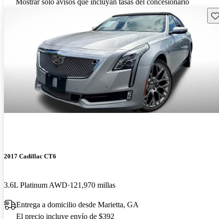
Mostrar solo avisos que incluyan tasas del concesionario
Gu
2017 Cadillac CT6
3.6L Platinum AWD
121,970 millas
Entrega a domicilio desde Marietta, GA
El precio incluye envío de $392