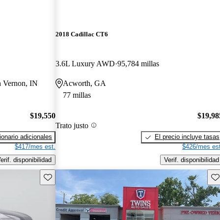
2018 Cadillac CT6
3.6L Luxury AWD
95,784 millas
h Vernon, IN
Acworth, GA
77 millas
$19,550
$19,98
Trato justo
onario adicionales
El precio incluye tasas
$417/mes est.
$426/mes est
erif. disponibilidad
Verif. disponibilidad
Guarda este Aviso
Gu