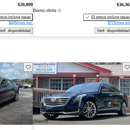
$20,899
$36,36
Buena oferta
recio incluye tasas
El precio incluye tasas
$445/mes est.
$775/mes est
erif. disponibilidad
Verif. disponibilidad
Guarda este Aviso
Gu
¡Nuevo!