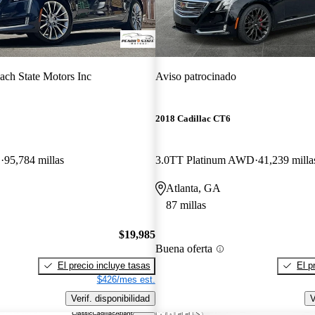
ach State Motors Inc
Aviso patrocinado
2018 Cadillac CT6
D
95,784 millas
3.0TT Platinum AWD
41,239 milla
Atlanta, GA
87 millas
$19,985
Buena oferta
El precio incluye tasas
El p
$426/mes est.
Verif. disponibilidad
V