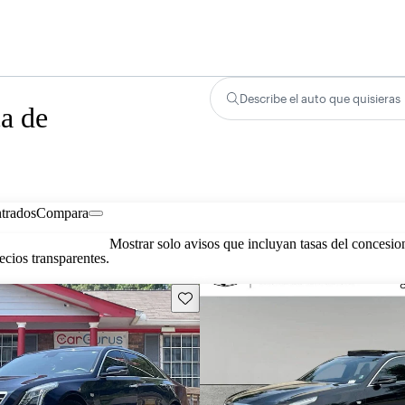
Describe el auto que quisieras
a de
trados
Compara
Mostrar solo avisos que incluyan tasas del concesio
cios transparentes.
Guarda este Aviso