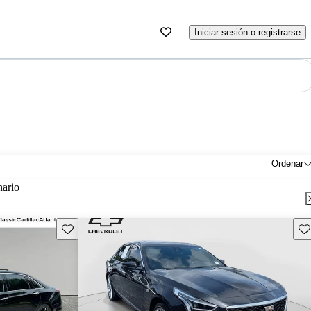
Iniciar sesión o registrarse
Ordenar
nario
Guarda este Aviso
Gu