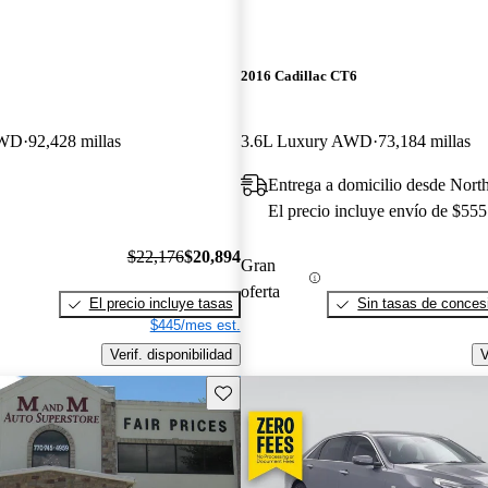
2016 Cadillac CT6
AWD
92,428 millas
3.6L Luxury AWD
73,184 millas
Entrega a domicilio desde Nort
El precio incluye envío de $555
$22,176
$20,894
Gran
oferta
El precio incluye tasas
Sin tasas de concesi
$445/mes est.
Verif. disponibilidad
V
Guarda este Aviso