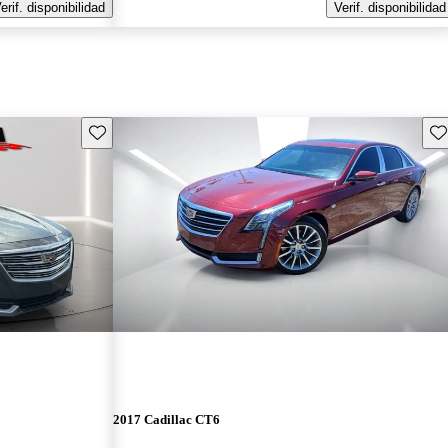
erif. disponibilidad
Verif. disponibilidad
Guarda este Aviso
Gu
2017 Cadillac CT6