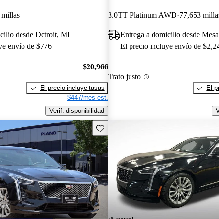
 millas
3.0TT Platinum AWD
77,653 milla
cilio desde Detroit, MI
Entrega a domicilio desde Mes
uye envío de $776
El precio incluye envío de $2,2
$20,966
Trato justo
El precio incluye tasas
El p
$447/mes est.
Verif. disponibilidad
V
Guarda este Aviso