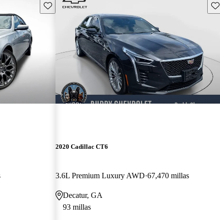
Guarda este Aviso
Gu
2020 Cadillac CT6
s
3.6L Premium Luxury AWD
67,470 millas
Decatur, GA
93 millas