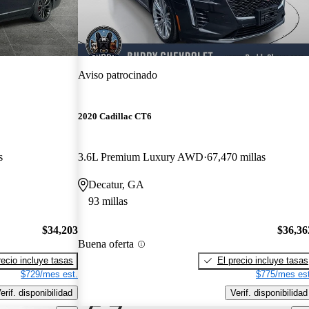
Aviso patrocinado
2020 Cadillac CT6
s
3.6L Premium Luxury AWD
67,470 millas
Decatur, GA
93 millas
$34,203
$36,36
Buena oferta
recio incluye tasas
El precio incluye tasas
$729/mes est.
$775/mes est
erif. disponibilidad
Verif. disponibilidad