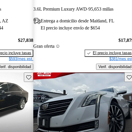
s
3.6L Premium Luxury AWD
95,653 millas
a, AZ
Entrega a domicilio desde Maitland, FL
44
El precio incluye envío de $654
$27,838
$17,87
Gran oferta
recio incluye tasas
El precio incluye tasas
$593/mes est.
$381/mes est
erif. disponibilidad
Verif. disponibilidad
Guarda este Aviso
Gu