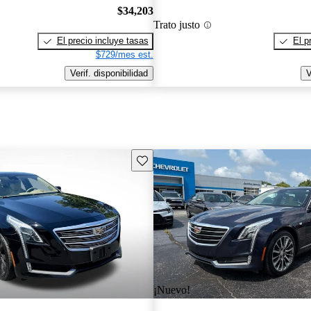
$34,203
Trato justo
El precio incluye tasas
El p
$729/mes est.
Verif. disponibilidad
V
Guarda este Aviso
¡Nuevo!