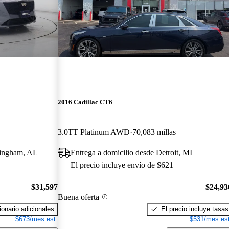
2016 Cadillac CT6
3.0TT Platinum AWD
70,083 millas
rmingham, AL
Entrega a domicilio desde Detroit, MI
El precio incluye envío de $621
$31,597
$24,93
Buena oferta
onario adicionales
El precio incluye tasas
$673/mes est.
$531/mes est