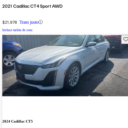
2021 Cadillac CT4 Sport AWD
$21,978
Trato justo
Incluye tarifas de conc.
Gu
¡Nuevo!
2024 Cadillac CT5