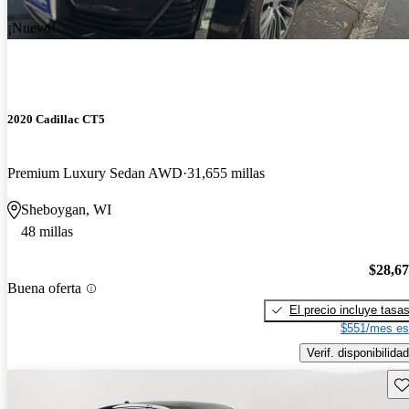
¡Nuevo!
2020 Cadillac CT5
Premium Luxury Sedan AWD
31,655 millas
Sheboygan, WI
48 millas
$28,6
Buena oferta
El precio incluye tasa
$551/mes es
Verif. disponibilidad
Gu