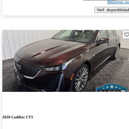
$863/mes es
Verif. disponibilidad
Gu
2020 Cadillac CT5