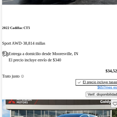
2022 Cadillac CT5
Sport AWD
38,814 millas
Entrega a domicilio desde Mooresville, IN
El precio incluye envío de $340
$34,5
Trato justo
El precio incluye tasa
$657/mes es
Verif. disponibilidad
Gu