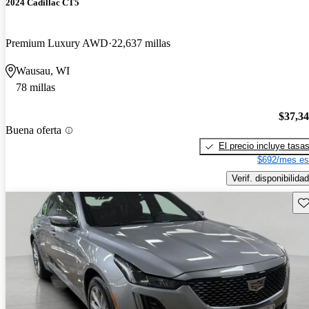
2024 Cadillac CT5
Premium Luxury AWD
22,637 millas
Wausau, WI
78 millas
$37,3
Buena oferta
El precio incluye tasa
$692/mes es
Verif. disponibilidad
Gu