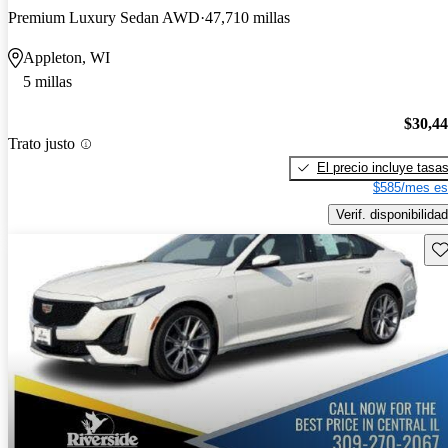
Premium Luxury Sedan AWD
47,710 millas
Appleton, WI
5 millas
$30,4
Trato justo
El precio incluye tasa
$585/mes es
Verif. disponibilidad
Gu