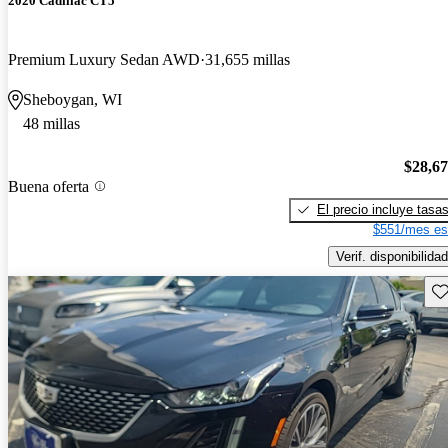
2020 Cadillac CT5
Premium Luxury Sedan AWD
31,655 millas
Sheboygan, WI
48 millas
$28,6
Buena oferta
El precio incluye tasa
$551/mes es
Verif. disponibilidad
Gu