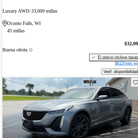
Luxury AWD
33,009 millas
Oconto Falls, WI
45 millas
$32,9
Buena oferta
El precio incluye tasa
$612/mes es
Verif. disponibilidad
Gu