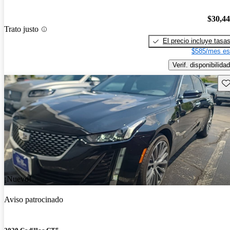
$30,4
Trato justo
El precio incluye tasa
$585/mes es
Verif. disponibilidad
Gu
¡Nuevo!
Aviso patrocinado