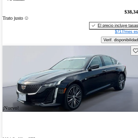
$38,3
Trato justo
El precio incluye tasa
$717/mes es
Verif. disponibilidad
Gu
¡Nuevo!