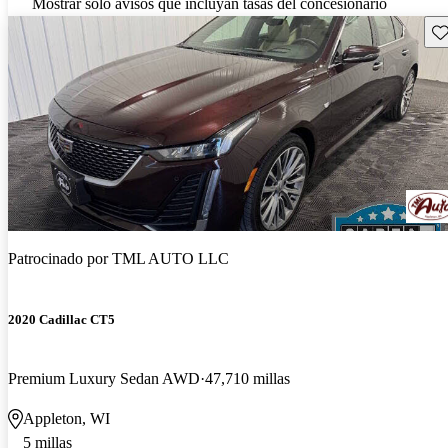
Mostrar solo avisos que incluyan tasas del concesionario
Gu
Patrocinado por
TML AUTO LLC
2020 Cadillac CT5
Premium Luxury Sedan AWD
47,710 millas
Appleton, WI
5 millas