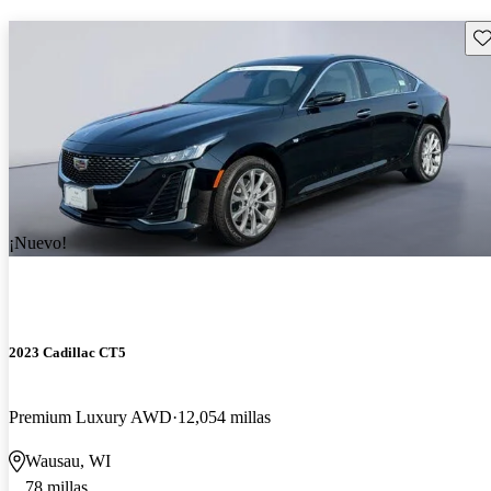
Gu
¡Nuevo!
2023 Cadillac CT5
Premium Luxury AWD
12,054 millas
Wausau, WI
78 millas