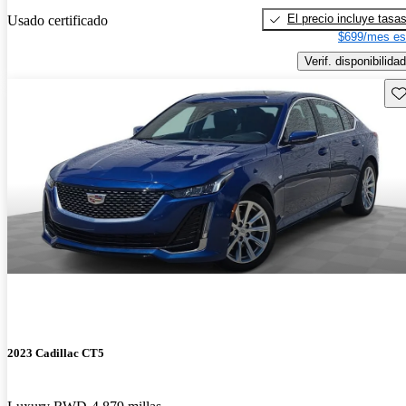
El precio incluye tasa
Usado certificado
$699/mes es
Verif. disponibilidad
Gu
2023 Cadillac CT5