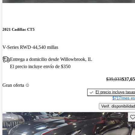
2021 Cadillac CT5
V-Series RWD
44,540 millas
Entrega a domicilio desde Willowbrook, IL
El precio incluye envío de $350
$39,033
$37,6
Gran oferta
El precio incluye tasa
$717/mes es
Verif. disponibilidad
Gu