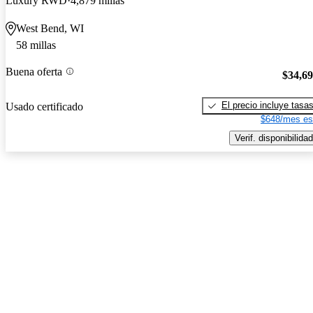
Luxury RWD
4,879 millas
West Bend, WI
58 millas
Buena oferta
$34,6
El precio incluye tasa
Usado certificado
$648/mes es
Verif. disponibilidad