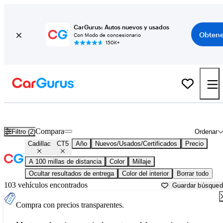
CarGurus: Autos nuevos y usados
Obtene
Con Modo de concesionario
150K+
Cadillac CT5 usados en venta cerca de
Appleton, WI
Compara
Filtro (2)
Ordenar
Cadillac
CT5
Año
Nuevos/Usados/Certificados
Precio
A 100 millas de distancia
Color
Millaje
Ocultar resultados de entrega
Color del interior
Borrar todo
103 vehículos encontrados
Guardar búsque
Compra con precios transparentes.