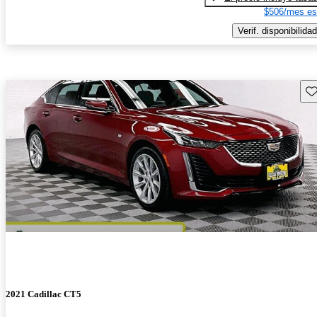
$506/mes es
Verif. disponibilidad
Gu
2021 Cadillac CT5