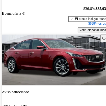
$36,694
$35,9
Buena oferta
El precio incluye tasa
$668/mes es
Verif. disponibilidad
Gu
Aviso patrocinado