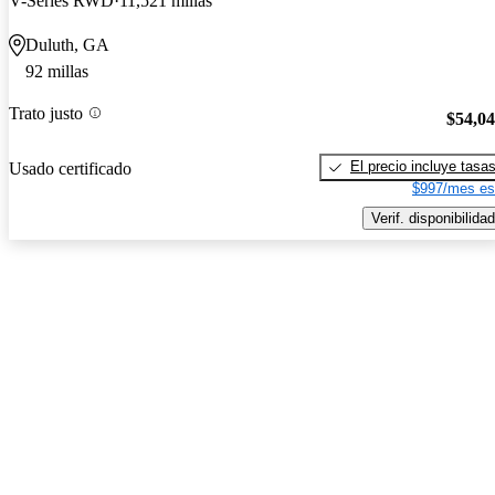
V-Series RWD
11,521 millas
Duluth, GA
92 millas
Trato justo
$54,0
El precio incluye tasa
Usado certificado
$997/mes es
Verif. disponibilidad