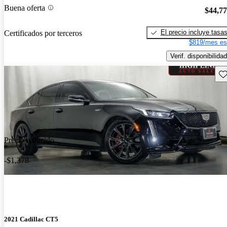
Buena oferta
$44,7
El precio incluye tasa
Certificados por terceros
$819/mes es
Verif. disponibilidad
Gu
Precio reducido
-$1,378
2021 Cadillac CT5