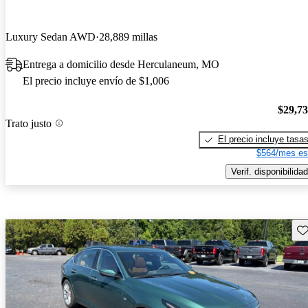
Luxury Sedan AWD
28,889 millas
Entrega a domicilio desde Herculaneum, MO
El precio incluye envío de $1,006
$29,7
Trato justo
El precio incluye tasa
$564/mes es
Verif. disponibilidad
Gu