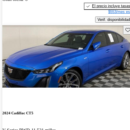
El precio incluye tasa
$553/mes es
Verif. disponibilidad
Gu
¡Nuevo!
2024 Cadillac CT5