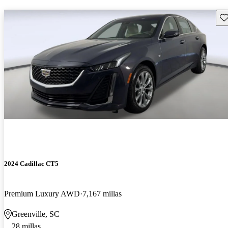
Gu
2024 Cadillac CT5
Premium Luxury AWD
7,167 millas
Greenville, SC
28 millas