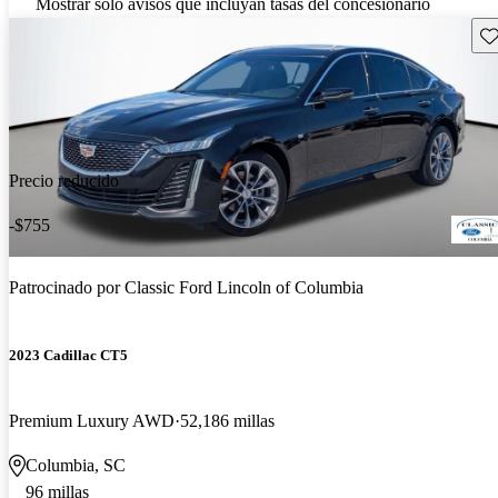
Mostrar solo avisos que incluyan tasas del concesionario
Gu
Precio reducido
-$755
Patrocinado por
Classic Ford Lincoln of Columbia
2023 Cadillac CT5
Premium Luxury AWD
52,186 millas
Columbia, SC
96 millas