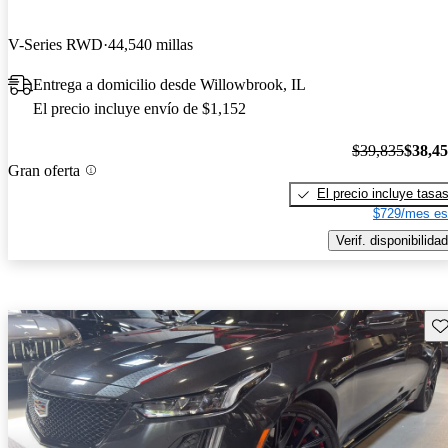
V-Series RWD
44,540 millas
Entrega a domicilio desde Willowbrook, IL
El precio incluye envío de $1,152
$39,835
$38,4
Gran oferta
El precio incluye tasa
$729/mes es
Verif. disponibilidad
Gu