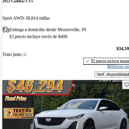
2022 Cadillac CT5
Sport AWD
38,814 millas
Entrega a domicilio desde Mooresville, IN
El precio incluye envío de $406
$34,5
Trato justo
El precio incluye tasa
$655/mes es
Verif. disponibilidad
Gu