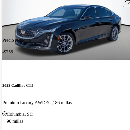
Gu
Precio reducido
-$755
2023 Cadillac CT5
Premium Luxury AWD
52,186 millas
Columbia, SC
96 millas