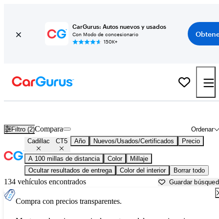
CarGurus: Autos nuevos y usados
Obtene
Con Modo de concesionario
150K+
Cadillac CT5 usados en venta cerca de
Anderson, SC
Compara
Filtro (2)
Ordenar
Cadillac
CT5
Año
Nuevos/Usados/Certificados
Precio
A 100 millas de distancia
Color
Millaje
Ocultar resultados de entrega
Color del interior
Borrar todo
134 vehículos encontrados
Guardar búsque
Compra con precios transparentes.