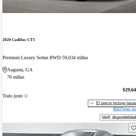
2020 Cadillac CT5
Premium Luxury Sedan RWD
59,034 millas
Augusta, GA
76 millas
$29,6
Trato justo
El precio incluye tasa
$567/mes es
Verif. disponibilidad
Gu