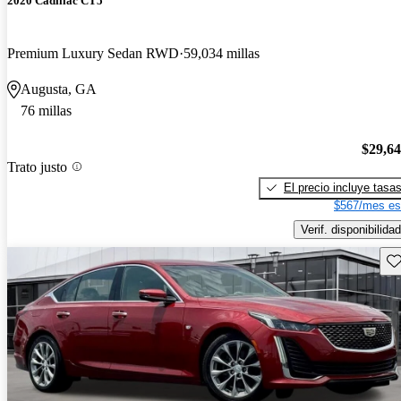
2020 Cadillac CT5
Premium Luxury Sedan RWD
59,034 millas
Augusta, GA
76 millas
$29,6
Trato justo
El precio incluye tasa
$567/mes es
Verif. disponibilidad
Gu