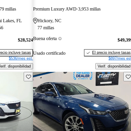
79 millas
Premium Luxury AWD
3,953 millas
mi Lakes, FL
Hickory, NC
56
77 millas
Buena oferta
$28,524
$49,39
recio incluye tasas
El precio incluye tasas
Usado certificado
$536/mes est.
$897/mes est
erif. disponibilidad
Verif. disponibilidad
Guarda este Aviso
Gu