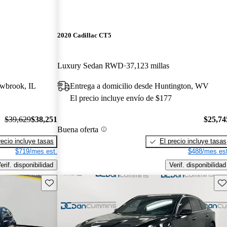
2020 Cadillac CT5
Luxury Sedan RWD
37,123 millas
owbrook, IL
Entrega a domicilio desde Huntington, WV
El precio incluye envío de $177
$39,629
$38,251
$25,74
Buena oferta
recio incluye tasas
El precio incluye tasas
$719/mes est.
$488/mes est
erif. disponibilidad
Verif. disponibilidad
Guarda este Aviso
Gu