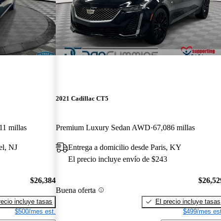
2021 Cadillac CT5
11 millas
Premium Luxury Sedan AWD
67,086 millas
el, NJ
Entrega a domicilio desde Paris, KY
El precio incluye envío de $243
$26,384
$26,52
Buena oferta
recio incluye tasas
El precio incluye tasas
$500/mes est.
$499/mes est