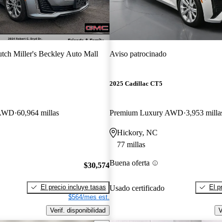
tch Miller's Beckley Auto Mall
Aviso patrocinado
2025 Cadillac CT5
 AWD
60,964 millas
Premium Luxury AWD
3,953 milla
Hickory, NC
77 millas
Buena oferta
$30,574
El precio incluye tasas
El p
Usado certificado
$564/mes est.
Verif. disponibilidad
V