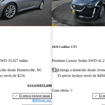
2020 Cadillac CT5
 RWD
35,027 millas
Premium Luxury Sedan AWD
41,2
cilio desde Huntersville, NC
Entrega a domicilio desde Aven
uye envío de $216
El precio incluye envío de $494
$34,698
$33,698
Gran oferta
El precio incluye tasas
El p
$633/mes est.