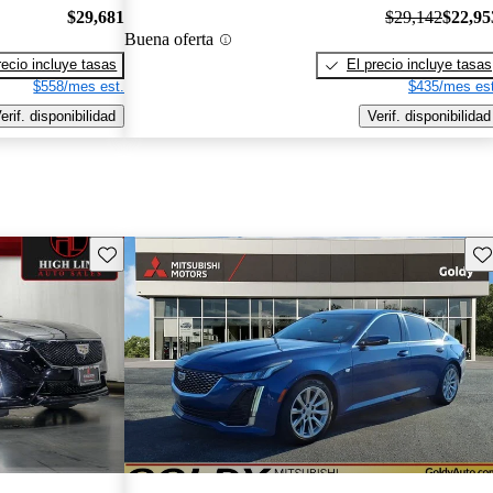
$29,681
$29,142
$22,95
Buena oferta
recio incluye tasas
El precio incluye tasas
$558/mes est.
$435/mes est
erif. disponibilidad
Verif. disponibilidad
Guarda este Aviso
Gu