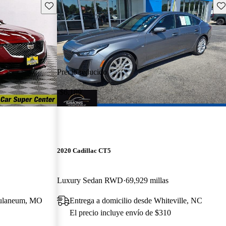
Guarda este Aviso
Gu
Precio reducido
-$6,189
2020 Cadillac CT5
Luxury Sedan RWD
69,929 millas
culaneum, MO
Entrega a domicilio desde Whiteville, NC
El precio incluye envío de $310