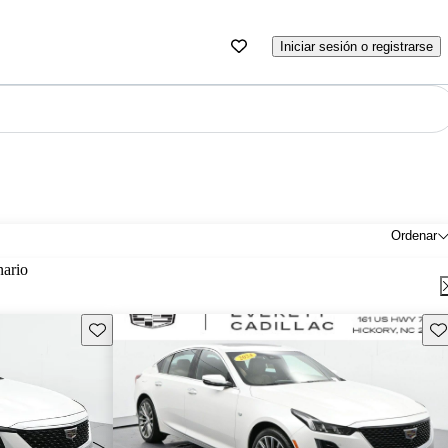
Iniciar sesión o registrarse
Ordenar
nario
Guarda este Aviso
Gu