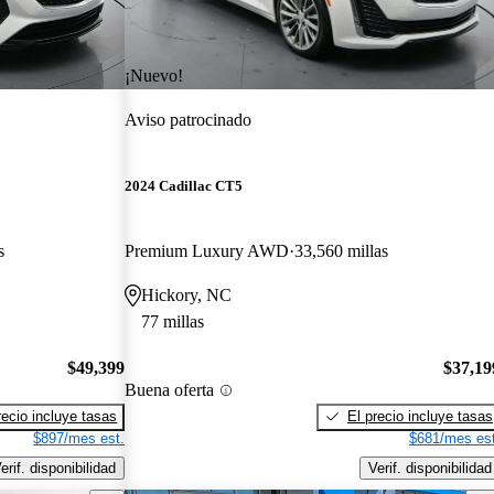
¡Nuevo!
Aviso patrocinado
2024 Cadillac CT5
s
Premium Luxury AWD
33,560 millas
Hickory, NC
77 millas
$49,399
$37,19
Buena oferta
recio incluye tasas
El precio incluye tasas
$897/mes est.
$681/mes est
erif. disponibilidad
Verif. disponibilidad