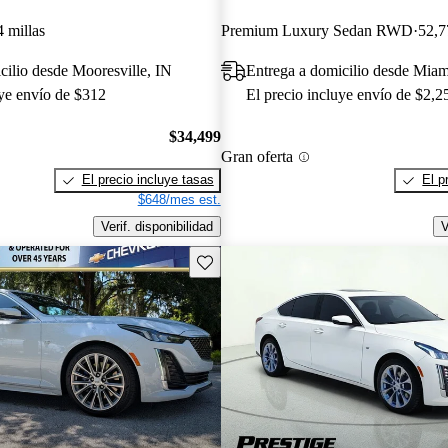
 millas
Premium Luxury Sedan RWD
52,7
cilio desde Mooresville, IN
Entrega a domicilio desde Mia
uye envío de $312
El precio incluye envío de $2,2
$34,499
Gran oferta
El precio incluye tasas
El p
$648/mes est.
Verif. disponibilidad
V
Guarda este Aviso