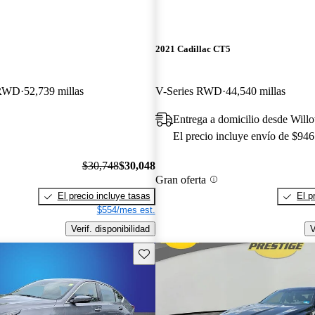
2021 Cadillac CT5
 RWD
52,739 millas
V-Series RWD
44,540 millas
Entrega a domicilio desde Will
El precio incluye envío de $946
$30,748
$30,048
Gran oferta
El precio incluye tasas
El p
$554/mes est.
Verif. disponibilidad
V
Guarda este Aviso