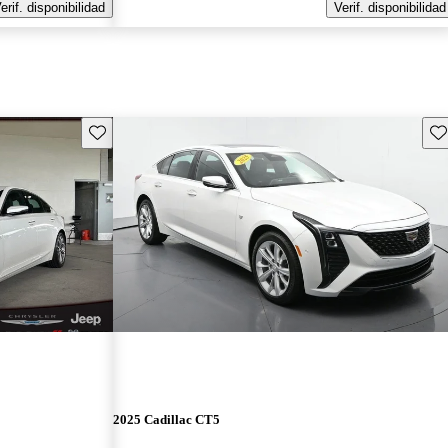
erif. disponibilidad
Verif. disponibilidad
Guarda este Aviso
Gu
2025 Cadillac CT5