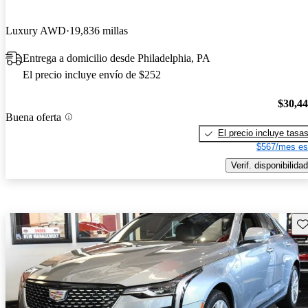
Luxury AWD
19,836 millas
Entrega a domicilio desde Philadelphia, PA
El precio incluye envío de $252
$30,4
Buena oferta
El precio incluye tasa
$567/mes es
Verif. disponibilidad
Gu