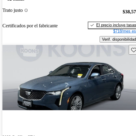
Trato justo
$38,5
El precio incluye tasa
Certificados por el fabricante
$718/mes es
Verif. disponibilidad
Gu