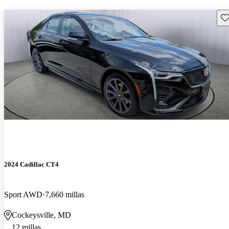
Gu
2024 Cadillac CT4
Sport AWD
7,660 millas
Cockeysville, MD
12 millas