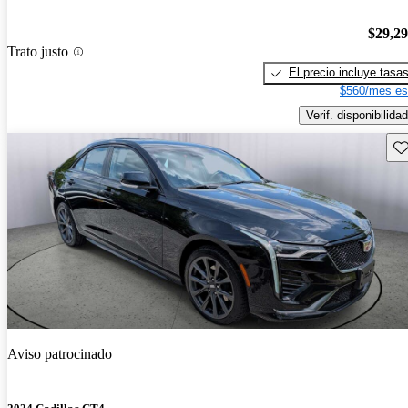
$29,2
Trato justo
El precio incluye tasa
$560/mes es
Verif. disponibilidad
Gu
Aviso patrocinado