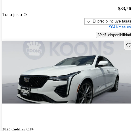
$33,2
Trato justo
El precio incluye tasa
$641/mes es
Verif. disponibilidad
Gu
2023 Cadillac CT4