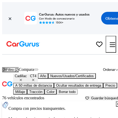
CarGurus: Autos nuevos y usados
Obtene
Con Modo de concesionario
150K+
Cadillac CT4 usados en venta cerca de
Baltimore, MD
Compara
Filtro (2)
Ordenar
Cadillac
CT4
Año
Nuevos/Usados/Certificados
A 50 millas de distancia
Ocultar resultados de entrega
Precio
Millaje
Tracción
Color
Borrar todo
76 vehículos encontrados
Guardar búsque
Compra con precios transparentes.