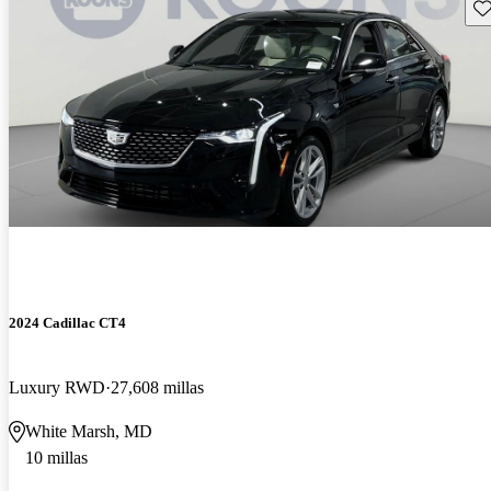
Gu
2024 Cadillac CT4
Luxury RWD
27,608 millas
White Marsh, MD
10 millas