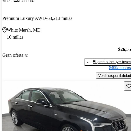
2023 Cadillac CT4
Premium Luxury AWD
63,213 millas
White Marsh, MD
10 millas
$26,5
Gran oferta
El precio incluye tasa
$499/mes es
Verif. disponibilidad
Gu