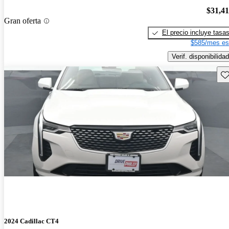
$31,4
Gran oferta
El precio incluye tasa
$585/mes es
Verif. disponibilidad
Gu
2024 Cadillac CT4