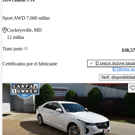
2024 Cadillac CT4
Sport AWD
7,660 millas
Cockeysville, MD
12 millas
Trato justo
$38,5
El precio incluye tasa
Certificados por el fabricante
$718/mes es
Verif. disponibilidad
Gu