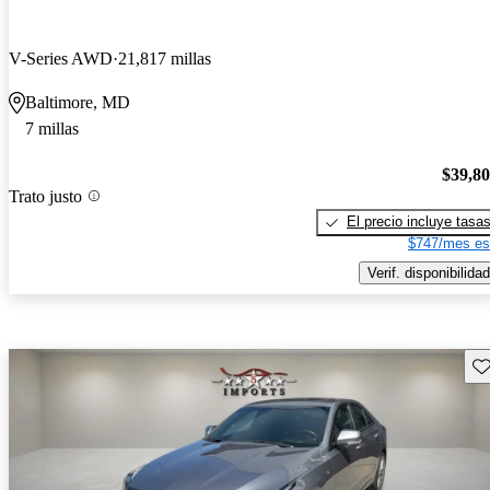
V-Series AWD
21,817 millas
Baltimore, MD
7 millas
$39,8
Trato justo
El precio incluye tasa
$747/mes es
Verif. disponibilidad
Gu