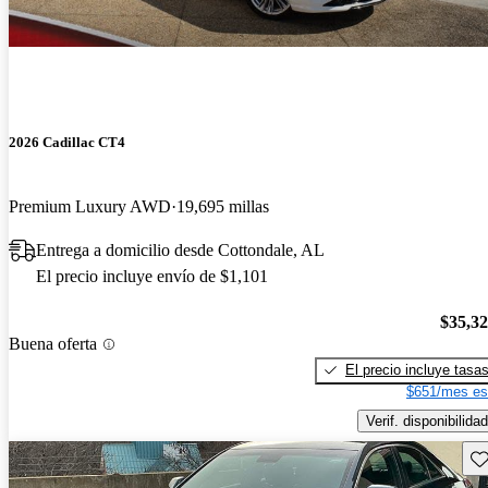
2026 Cadillac CT4
Premium Luxury AWD
19,695 millas
Entrega a domicilio desde Cottondale, AL
El precio incluye envío de $1,101
$35,3
Buena oferta
El precio incluye tasa
$651/mes es
Verif. disponibilidad
Gu