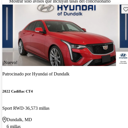
Mostrar solo avisos que incluyan tasas del concesionario
Gu
¡Nuevo!
Patrocinado por
Hyundai of Dundalk
2022 Cadillac CT4
Sport RWD
36,573 millas
Dundalk, MD
6 millas