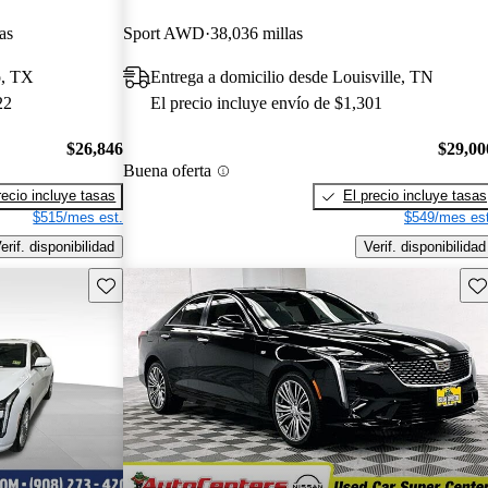
as
Sport AWD
38,036 millas
o, TX
Entrega a domicilio desde Louisville, TN
22
El precio incluye envío de $1,301
$26,846
$29,00
Buena oferta
recio incluye tasas
El precio incluye tasas
$515/mes est.
$549/mes est
erif. disponibilidad
Verif. disponibilidad
Guarda este Aviso
Gu