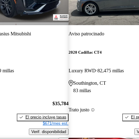
asius Mitsubishi
Aviso patrocinado
2020 Cadillac CT4
 millas
Luxury RWD
82,475 millas
Southington, CT
83 millas
$35,784
Trato justo
El precio incluye tasas
El p
$671/mes est.
Verif. disponibilidad
V