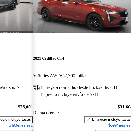
2021 Cadillac CT4
V-Series AWD
52,360 millas
 Windsor, NJ
Entrega a domicilio desde Hicksville, OH
El precio incluye envío de $711
$26,001
$31,60
Buena oferta
recio incluye tasas
El precio incluye tasas
$493/mes est.
$599/mes est