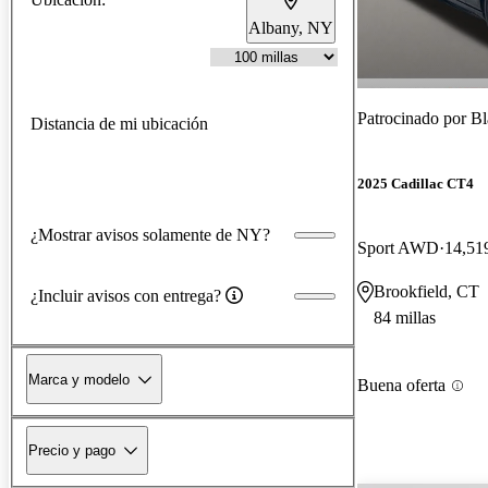
Albany, NY
Patrocinado por
Bl
Distancia de mi ubicación
2025 Cadillac CT4
¿Mostrar avisos solamente de NY?
Sport AWD
14,519
Brookfield, CT
¿Incluir avisos con entrega?
84 millas
Marca y modelo
Buena oferta
Precio y pago