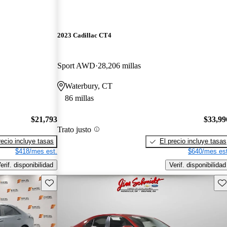
2023 Cadillac CT4
Sport AWD
28,206 millas
Waterbury, CT
86 millas
$21,793
$33,99
Trato justo
recio incluye tasas
El precio incluye tasas
$418/mes est.
$640/mes est
erif. disponibilidad
Verif. disponibilidad
Guarda este Aviso
Gu