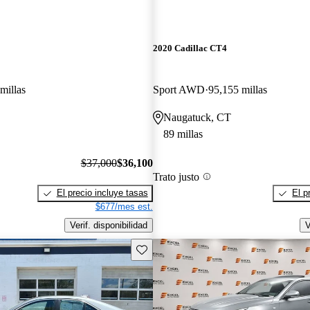
2020 Cadillac CT4
millas
Sport AWD
95,155 millas
Naugatuck, CT
89 millas
$37,000
$36,100
Trato justo
El precio incluye tasas
El p
$677/mes est.
Verif. disponibilidad
V
Guarda este Aviso