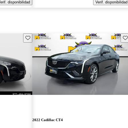
erif. disponibilidad
Verif. disponibilidad
Guarda este Aviso
Gu
2022 Cadillac CT4