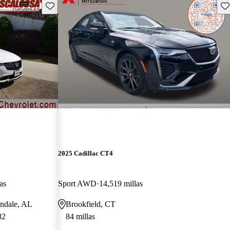
Guarda este Aviso
Gu
2025 Cadillac CT4
as
Sport AWD
14,519 millas
ondale, AL
Brookfield, CT
82
84 millas