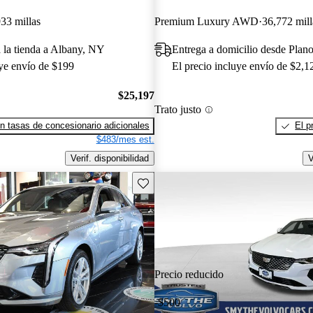
33 millas
Premium Luxury AWD
36,772 mill
a la tienda a Albany, NY
Entrega a domicilio desde Plan
uye envío de $199
El precio incluye envío de $2,1
$25,197
Trato justo
n tasas de concesionario adicionales
El p
$483/mes est.
Verif. disponibilidad
V
Guarda este Aviso
Precio reducido
-$500