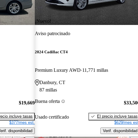
¡Nuevo!
Aviso patrocinado
2024 Cadillac CT4
Premium Luxury AWD
11,771 millas
Danbury, CT
87 millas
Buena oferta
$19,669
$33,50
recio incluye tasas
El precio incluye tasas
Usado certificado
$377/mes est.
$629/mes est
erif. disponibilidad
Verif. disponibilidad