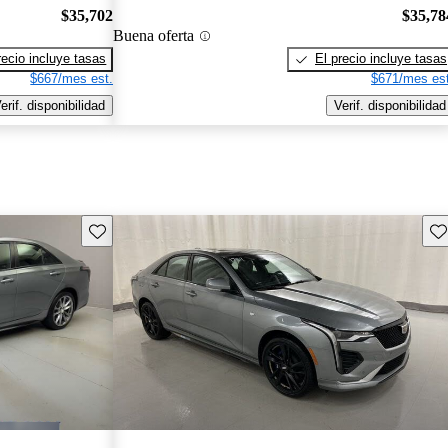
$35,702
$35,78
Buena oferta
recio incluye tasas
El precio incluye tasas
$667/mes est.
$671/mes est
erif. disponibilidad
Verif. disponibilidad
Guarda este Aviso
Gu