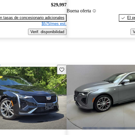
$29,997
Buena oferta
n tasas de concesionario adicionales
El p
$575/mes est.
Verif. disponibilidad
V
Guarda este Aviso