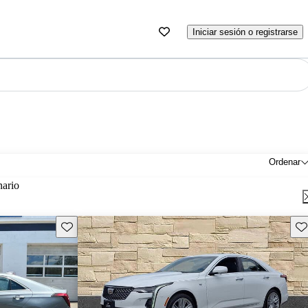
Iniciar sesión o registrarse
Ordenar
nario
Guarda este Aviso
Gu