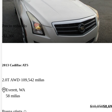
Precio reducido
-$1,360
2013 Cadillac ATS
2.0T AWD
109,542 millas
Everett, WA
58 millas
$10,050
$8,6
Buena oferta