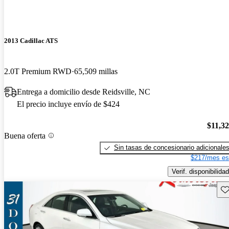
2013 Cadillac ATS
2.0T Premium RWD
65,509 millas
Entrega a domicilio desde Reidsville, NC
El precio incluye envío de $424
$11,3
Buena oferta
Sin tasas de concesionario adicionale
$217/mes es
Verif. disponibilidad
Gu