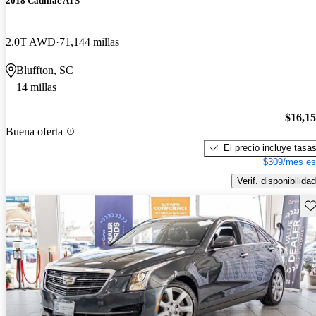
2018 Cadillac ATS
2.0T AWD
71,144 millas
Bluffton, SC
14 millas
$16,1
Buena oferta
El precio incluye tasa
$309/mes es
Verif. disponibilidad
Gu