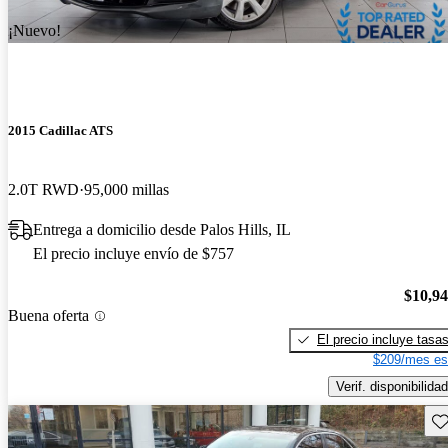
¡Nuevo!
2015 Cadillac ATS
2.0T RWD
95,000 millas
Entrega a domicilio desde Palos Hills, IL
El precio incluye envío de $757
$10,9
Buena oferta
El precio incluye tasa
$209/mes es
Verif. disponibilidad
Gu