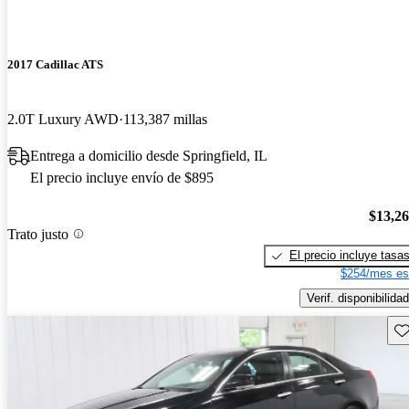
2017 Cadillac ATS
2.0T Luxury AWD
113,387 millas
Entrega a domicilio desde Springfield, IL
El precio incluye envío de $895
$13,2
Trato justo
El precio incluye tasa
$254/mes es
Verif. disponibilidad
Gu