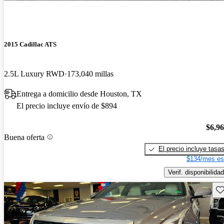
2015 Cadillac ATS
2.5L Luxury RWD
173,040 millas
Entrega a domicilio desde Houston, TX
El precio incluye envío de $894
$6,9
Buena oferta
El precio incluye tasa
$134/mes es
Verif. disponibilidad
Gu