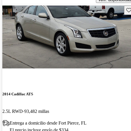
Gu
2014 Cadillac ATS
2.5L RWD
93,482 millas
Entrega a domicilio desde Fort Pierce, FL
El precio incluye envío de $334