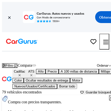
CarGurus: Autos nuevos y usados
Obtene
Con Modo de concesionario
150K+
Cadillac ATS usados en venta cerca de
Beaufort, SC
Compara
Filtro (2)
Ordenar
Cadillac
ATS
Año
Precio
A 100 millas de distancia
Millaje
Color
Ocultar resultados de entrega
Motor
Nuevos/Usados/Certificados
Borrar todo
79 vehículos encontrados
Guardar búsque
Compra con precios transparentes.