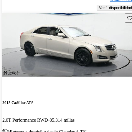
Verif. disponibilidad
Gu
¡Nuevo!
2013 Cadillac ATS
2.0T Performance RWD
85,314 millas
Entrega a domicilio desde Cleveland, TN