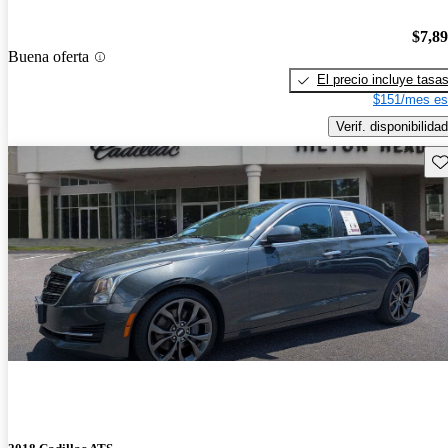
$7,8
Buena oferta
El precio incluye tasa
$151/mes es
Verif. disponibilidad
Gu