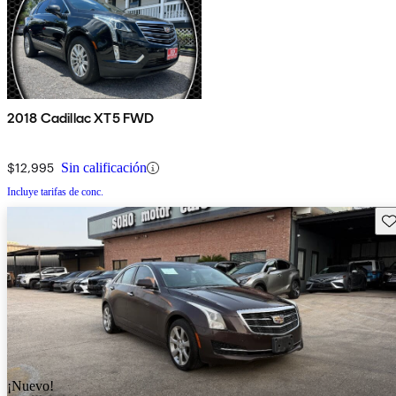
2018 Cadillac XT5 FWD
$12,995
Sin calificación
Incluye tarifas de conc.
Gu
¡Nuevo!