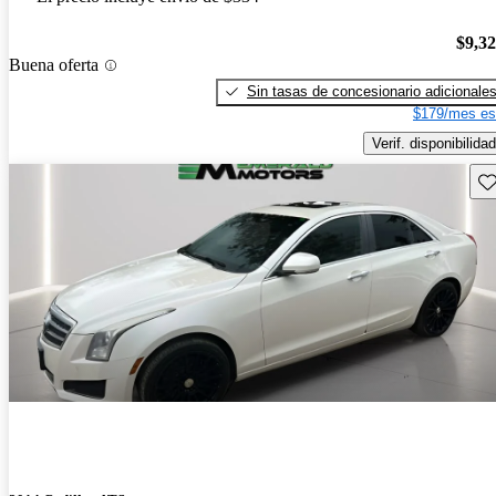
$9,3
Buena oferta
Sin tasas de concesionario adicionale
$179/mes es
Verif. disponibilidad
Gu