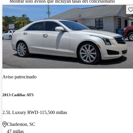
Mostrar solo avisos que incluyan tasas del concesionario
Gu
Aviso patrocinado
2013 Cadillac ATS
2.5L Luxury RWD
115,500 millas
Charleston, SC
47 millas