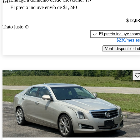
El precio incluye envío de $1,240
$12,0
Trato justo
El precio incluye tasa
$230/mes es
Verif. disponibilidad
Gu