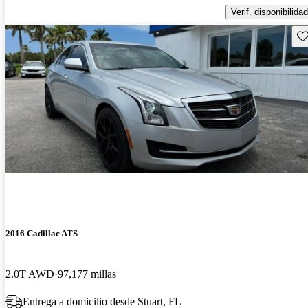
Verif. disponibilidad
Gu
2016 Cadillac ATS
2.0T AWD
97,177 millas
Entrega a domicilio desde Stuart, FL