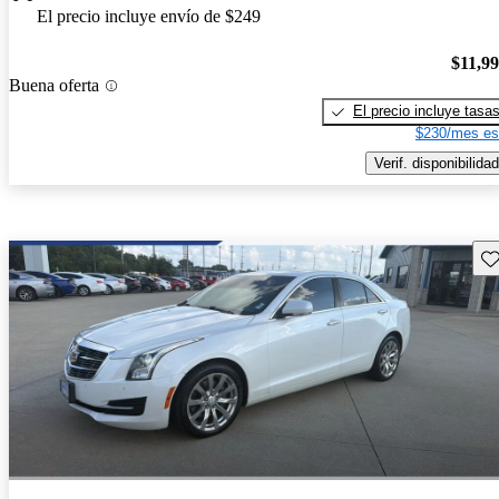
El precio incluye envío de $249
$11,9
Buena oferta
El precio incluye tasa
$230/mes es
Verif. disponibilidad
Gu