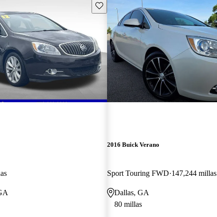
Guarda este Aviso
2016 Buick Verano
las
Sport Touring FWD
147,244 millas
 GA
Dallas, GA
80 millas