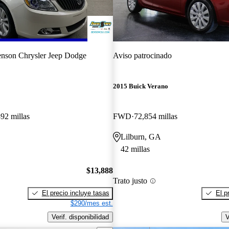
nson Chrysler Jeep Dodge
Aviso patrocinado
2015 Buick Verano
92 millas
FWD
72,854 millas
Lilburn, GA
42 millas
$13,888
Trato justo
El precio incluye tasas
El p
$290/mes est.
Verif. disponibilidad
V