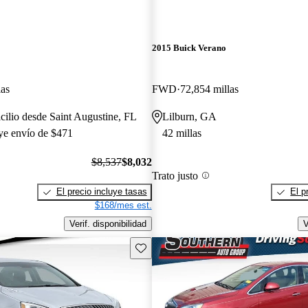
2015 Buick Verano
las
FWD
72,854 millas
cilio desde Saint Augustine, FL
Lilburn, GA
uye envío de $471
42 millas
$8,537
$8,032
Trato justo
El precio incluye tasas
El p
$168/mes est.
Verif. disponibilidad
V
Guarda este Aviso