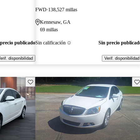
FWD
138,527 millas
Kennesaw, GA
69 millas
 precio publicado
Sin calificación
Sin precio publicad
erif. disponibilidad
Verif. disponibilidad
Guarda este Aviso
Gu