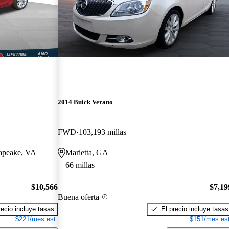
2014 Buick Verano
FWD
103,193 millas
sapeake, VA
Marietta, GA
66 millas
$10,566
$7,19
Buena oferta
recio incluye tasas
El precio incluye tasas
$221/mes est.
$151/mes est