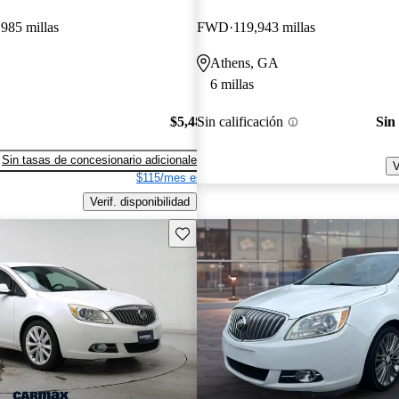
985 millas
FWD
119,943 millas
Athens, GA
6 millas
$5,485
Sin calificación
Sin
Sin tasas de concesionario adicionales
V
$115/mes est.
Verif. disponibilidad
Guarda este Aviso