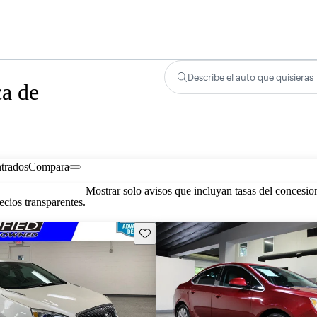
Describe el auto que quisieras
ca de
trados
Compara
Mostrar solo avisos que incluyan tasas del concesio
cios transparentes.
Guarda este Aviso