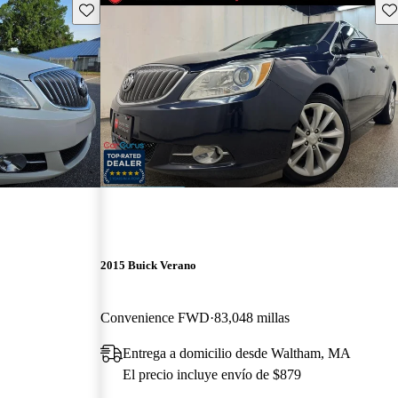
Guarda este Aviso
Gu
2015 Buick Verano
Convenience FWD
83,048 millas
Entrega a domicilio desde Waltham, MA
El precio incluye envío de $879