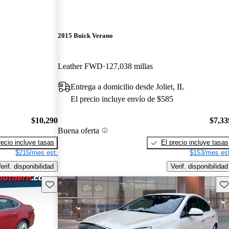
2015 Buick Verano
Leather FWD
127,038 millas
Entrega a domicilio desde Joliet, IL
El precio incluye envío de $585
$10,290
$7,33
Buena oferta
recio incluye tasas
El precio incluye tasas
$215/mes est.
$153/mes est
erif. disponibilidad
Verif. disponibilidad
Guarda este Aviso
Gu