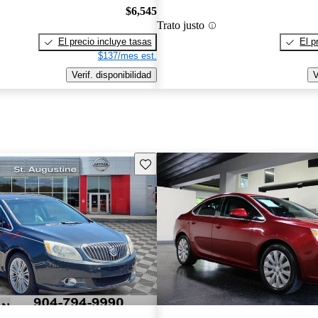
$6,545
Trato justo
El precio incluye tasas
El p
$137/mes est.
Verif. disponibilidad
V
Guarda este Aviso