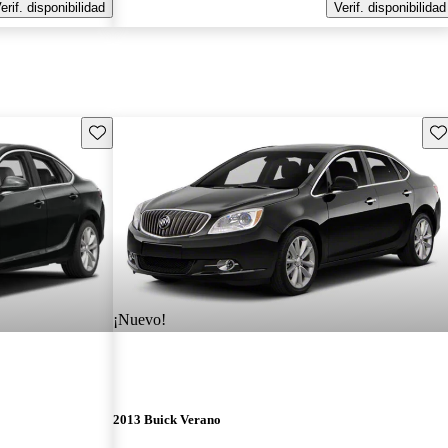
erif. disponibilidad
Verif. disponibilidad
Guarda este Aviso
Gu
¡Nuevo!
2013 Buick Verano