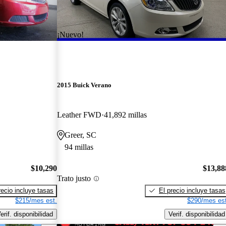
¡Nuevo!
2015 Buick Verano
Leather FWD
41,892 millas
Greer, SC
94 millas
$10,290
$13,88
Trato justo
recio incluye tasas
El precio incluye tasas
$215/mes est.
$290/mes est
erif. disponibilidad
Verif. disponibilidad