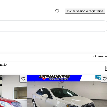
Iniciar sesión o registrarse
Ordenar
nario
Guarda este Aviso
Gu