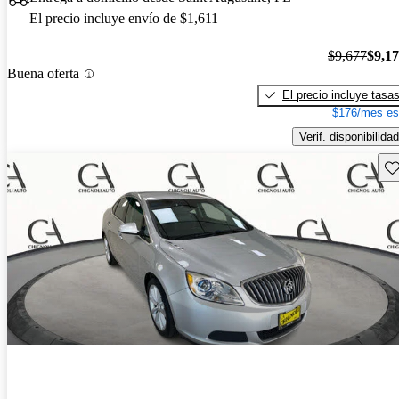
El precio incluye envío de $1,611
$9,677
$9,1
Buena oferta
El precio incluye tasa
$176/mes es
Verif. disponibilidad
Gu