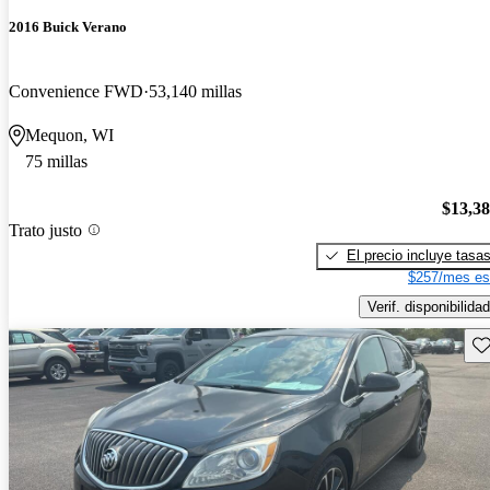
2016 Buick Verano
Convenience FWD
53,140 millas
Mequon, WI
75 millas
$13,3
Trato justo
El precio incluye tasa
$257/mes es
Verif. disponibilidad
Gu