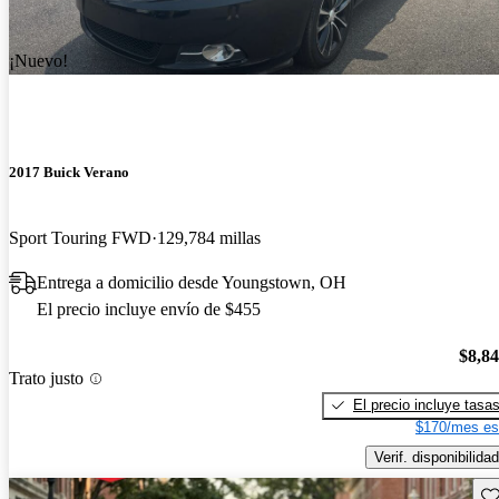
¡Nuevo!
2017 Buick Verano
Sport Touring FWD
129,784 millas
Entrega a domicilio desde Youngstown, OH
El precio incluye envío de $455
$8,8
Trato justo
El precio incluye tasa
$170/mes es
Verif. disponibilidad
Gu