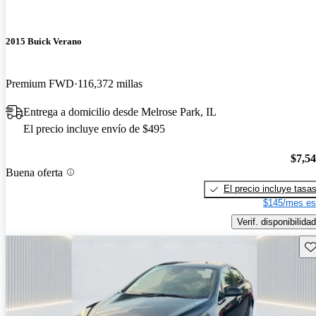
2015 Buick Verano
Premium FWD
116,372 millas
Entrega a domicilio desde Melrose Park, IL
El precio incluye envío de $495
$7,5
Buena oferta
El precio incluye tasa
$145/mes es
Verif. disponibilidad
Gu