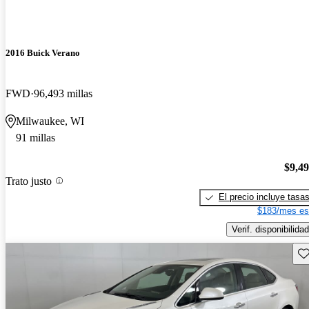
2016 Buick Verano
FWD
96,493 millas
Milwaukee, WI
91 millas
$9,4
Trato justo
El precio incluye tasa
$183/mes es
Verif. disponibilidad
Gu