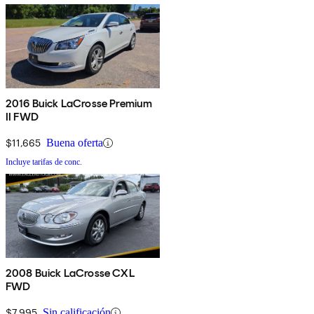
2016 Buick LaCrosse Premium
II FWD
$11,665
Buena oferta
Incluye tarifas de conc.
2008 Buick LaCrosse CXL
FWD
$7,995
Sin calificación