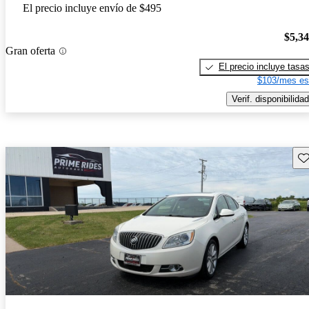
El precio incluye envío de $495
$5,3
Gran oferta
El precio incluye tasa
$103/mes es
Verif. disponibilidad
Gu