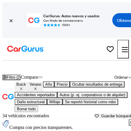
CarGurus: Autos nuevos y usados
Obtene
Con Modo de concesionario
150K+
Buick Verano usados en venta cerca de
Appleton, WI
Compara
Filtro (2)
Ordenar
Buick
Verano
Año
Precio
Ocultar resultados de entrega
Accidentes reportados
Autos (p. ej. corporativos o de alquiler)
Daño estructural
Millaje
Se reportó historial como robo
Borrar todo
34 vehículos encontrados
Guardar búsque
Compra con precios transparentes.