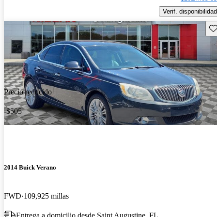
Verif. disponibilidad
Gu
Precio reducido
-$505
2014 Buick Verano
FWD
109,925 millas
Entrega a domicilio desde Saint Augustine, FL