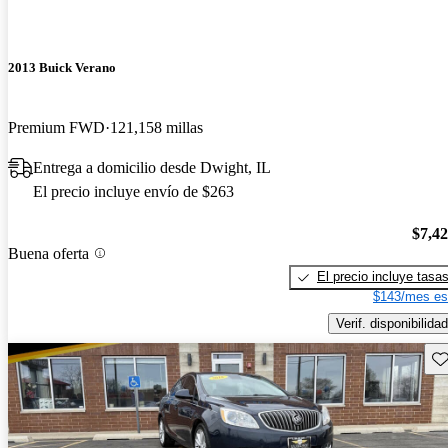
2013 Buick Verano
Premium FWD
121,158 millas
Entrega a domicilio desde Dwight, IL
El precio incluye envío de $263
$7,4
Buena oferta
El precio incluye tasa
$143/mes es
Verif. disponibilidad
Gu