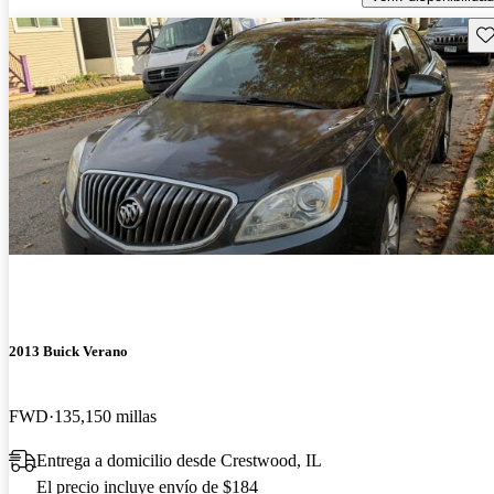
Gu
2013 Buick Verano
FWD
135,150 millas
Entrega a domicilio desde Crestwood, IL
El precio incluye envío de $184