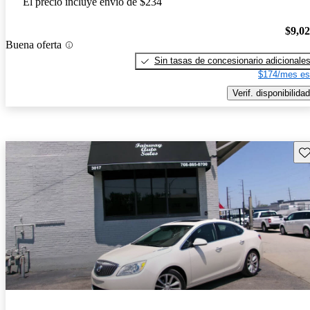
El precio incluye envío de $234
$9,0
Buena oferta
Sin tasas de concesionario adicionale
$174/mes es
Verif. disponibilidad
Gu