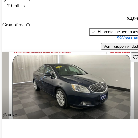
79 millas
$4,9
Gran oferta
El precio incluye tasa
$96/mes es
Verif. disponibilidad
Gu
¡Nuevo!