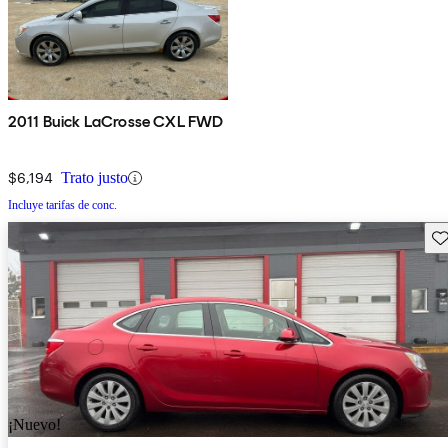
2011 Buick LaCrosse CXL FWD
$6,194
Trato justo
Incluye tarifas de conc.
Gu
¡Nuevo!