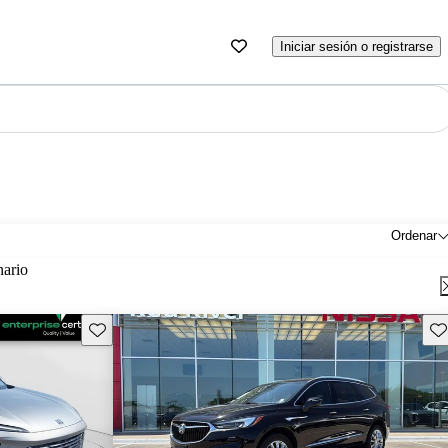
Iniciar sesión o registrarse
Ordenar
nario
Guarda este Aviso
Gu