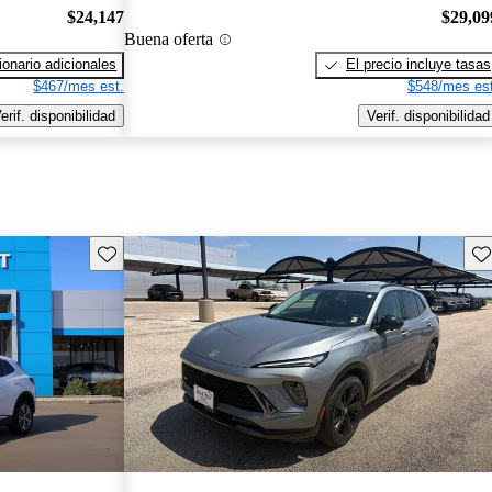
$24,147
$29,09
Buena oferta
onario adicionales
El precio incluye tasas
$467/mes est.
$548/mes est
erif. disponibilidad
Verif. disponibilidad
Guarda este Aviso
Gu