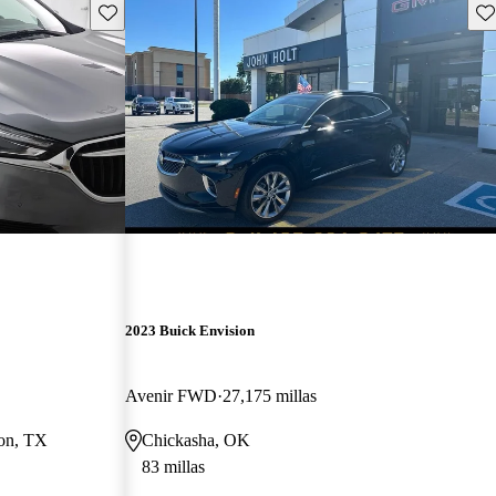
Guarda este Aviso
Gu
2023 Buick Envision
Avenir FWD
27,175 millas
ton, TX
Chickasha, OK
83 millas