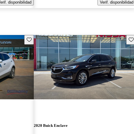
erif. disponibilidad
Verif. disponibilidad
Guarda este Aviso
Gu
2020 Buick Enclave