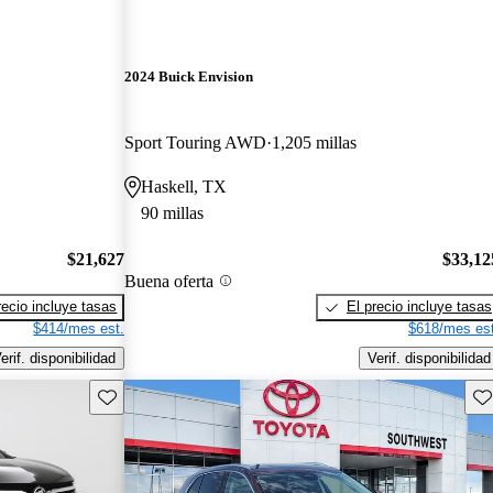
2024 Buick Envision
Sport Touring AWD
1,205 millas
Haskell, TX
90 millas
$21,627
$33,12
Buena oferta
recio incluye tasas
El precio incluye tasas
$414/mes est.
$618/mes est
erif. disponibilidad
Verif. disponibilidad
Guarda este Aviso
Gu