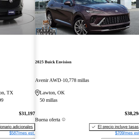
2025 Buick Envision
Avenir AWD
10,778 millas
ton, TX
Lawton, OK
99
50 millas
$31,197
$38,29
Buena oferta
onario adicionales
El precio incluye tasas
$587/mes est.
$709/mes est