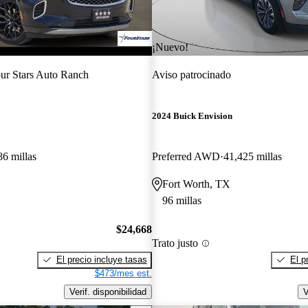
¡Nuevo!
ur Stars Auto Ranch
Aviso patrocinado
2024 Buick Envision
86 millas
Preferred AWD
41,425 millas
Fort Worth, TX
96 millas
$24,668
Trato justo
El precio incluye tasas
El p
$473/mes est.
Verif. disponibilidad
V