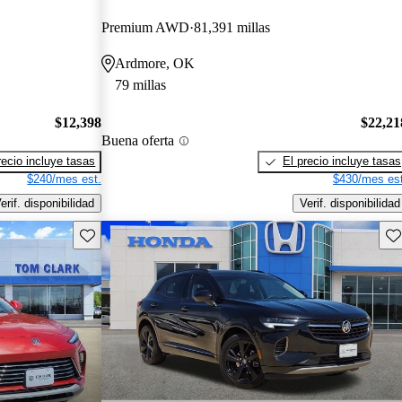
Premium AWD
81,391 millas
Ardmore, OK
79 millas
$12,398
$22,21
Buena oferta
recio incluye tasas
El precio incluye tasas
$240/mes est.
$430/mes est
erif. disponibilidad
Verif. disponibilidad
Guarda este Aviso
Gu