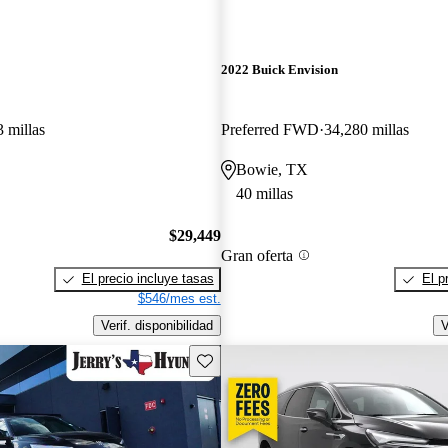
2022 Buick Envision
3 millas
Preferred FWD
34,280 millas
Bowie, TX
40 millas
$29,449
Gran oferta
El precio incluye tasas
El p
$546/mes est.
Verif. disponibilidad
V
Guarda este Aviso