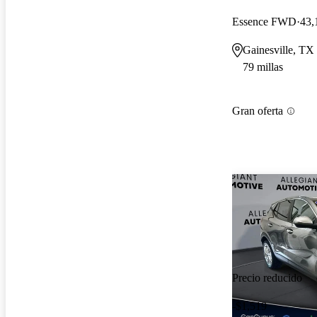
Essence FWD
43,
Gainesville, TX
79 millas
Gran oferta
Precio reducido
-$1,519