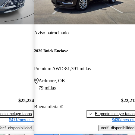
Aviso patrocinado
2020 Buick Enclave
Premium AWD
81,391 millas
Ardmore, OK
79 millas
$25,224
$22,21
Buena oferta
recio incluye tasas
El precio incluye tasas
$471/mes est.
$430/mes est
erif. disponibilidad
Verif. disponibilidad