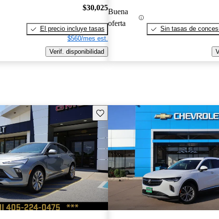
$30,025
Buena
oferta
El precio incluye tasas
Sin tasas de concesi
$560/mes est.
Verif. disponibilidad
V
Guarda este Aviso